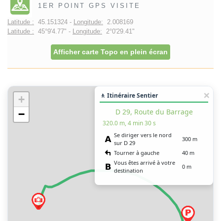
1ER POINT GPS VISITE
Latitude :
45.151324 -
Longitude:
2.008169
Latitude :
45°9'4.77" -
Longitude:
2°0'29.41"
Afficher carte Topo en plein écran
🚶 Itinéraire Sentier
+
D 29, Route du Barrage
−
320.0 m, 4 min 30 s
Se diriger vers le nord
300 m
sur D 29
Tourner à gauche
40 m
Vous êtes arrivé à votre
0 m
destination