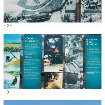
- 2 -
- 3 -