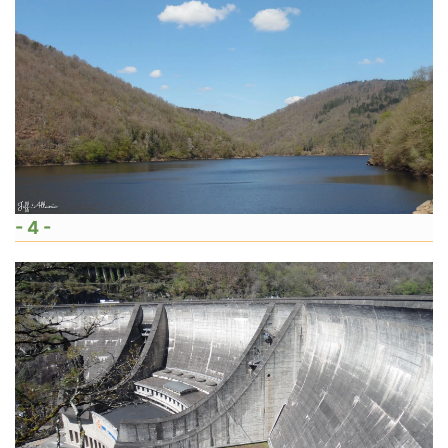
- 4 -