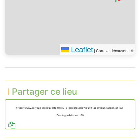
Leaflet
|
Corrèze découverte ©
Partager ce lieu
https://www.correze-decouverte.fr/lieu_a_explorer.php?lieu=41&commun=Argentat-sur-
Dordogne&distanc=10