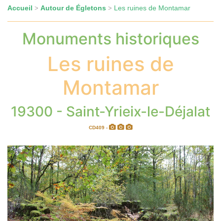
Accueil
Autour de Égletons
Les ruines de Montamar
>
>
Monuments historiques
Les ruines de
Montamar
19300 - Saint-Yrieix-le-Déjalat
CD409 -