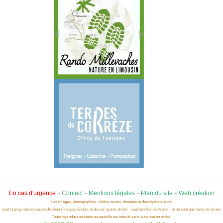
-
-
-
-
En cas d'urgence
Contact
Mentions légales
Plan du site
Web création
Les images, photographies, vidéos, textes, données et descriptions audio
sont la propriété exclusive de Jean-François Allanic et de ses ayants-droits - sauf mention contraire - et ne sont pas libres de droits.
Toute reproduction totale ou partielle est interdit sans autorisation écrite.