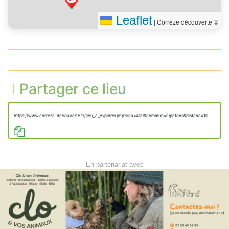
Leaflet
|
Corrèze découverte ©
Partager ce lieu
https://www.correze-decouverte.fr/lieu_a_explorer.php?lieu=409&commun=Égletons&distanc=10
En partenariat avec