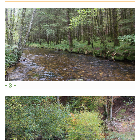
- 3 -