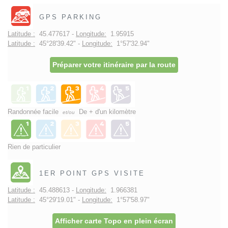
GPS PARKING
Latitude :
45.477617 -
Longitude:
1.95915
Latitude :
45°28'39.42" -
Longitude:
1°57'32.94"
Préparer votre itinéraire par la route
Randonnée facile
De + d'un kilomètre
et/ou
Rien de particulier
1ER POINT GPS VISITE
Latitude :
45.488613 -
Longitude:
1.966381
Latitude :
45°29'19.01" -
Longitude:
1°57'58.97"
Afficher carte Topo en plein écran