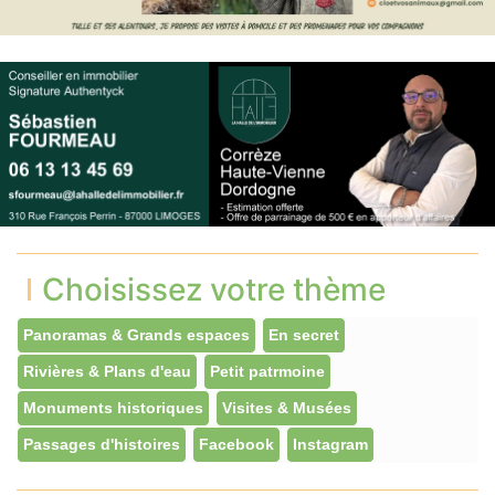
Choisissez votre thème
Panoramas & Grands espaces
En secret
Rivières & Plans d'eau
Petit patrmoine
Monuments historiques
Visites & Musées
Passages d'histoires
Facebook
Instagram