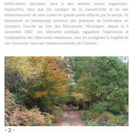
fortifications obsolètes face à des armées mieux organisées.
Aujourd’hui, bien que les vestiges de la maison-forte et de ses
retranchements de terre soient en grande partie effacés par le temps, ils
demeurent un témoignage précieux des pratiques de fortification en
Limousin. Inscrits au titre des Monuments Historiques depuis le 4
novembre 1987, ces éléments protégés rappellent l’ingéniosité et
l’adaptabilité des bâtisseurs médiévaux, tout en soulignant la fragilité de
ces structures face aux bouleversements de l’histoire.
- 2 -