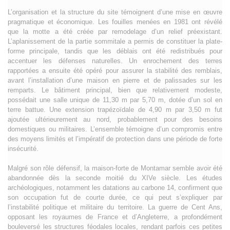
L’organisation et la structure du site témoignent d’une mise en œuvre
pragmatique et économique. Les fouilles menées en 1981 ont révélé
que la motte a été créée par remodelage d’un relief préexistant.
L’aplanissement de la partie sommitale a permis de constituer la plate-
forme principale, tandis que les déblais ont été redistribués pour
accentuer les défenses naturelles. Un enrochement des terres
rapportées a ensuite été opéré pour assurer la stabilité des remblais,
avant l’installation d’une maison en pierre et de palissades sur les
remparts. Le bâtiment principal, bien que relativement modeste,
possédait une salle unique de 11,30 m par 5,70 m, dotée d’un sol en
terre battue. Une extension trapézoïdale de 4,90 m par 3,50 m fut
ajoutée ultérieurement au nord, probablement pour des besoins
domestiques ou militaires. L’ensemble témoigne d’un compromis entre
des moyens limités et l’impératif de protection dans une période de forte
insécurité.
Malgré son rôle défensif, la maison-forte de Montamar semble avoir été
abandonnée dès la seconde moitié du XIVe siècle. Les études
archéologiques, notamment les datations au carbone 14, confirment que
son occupation fut de courte durée, ce qui peut s’expliquer par
l’instabilité politique et militaire du territoire. La guerre de Cent Ans,
opposant les royaumes de France et d’Angleterre, a profondément
bouleversé les structures féodales locales, rendant parfois ces petites