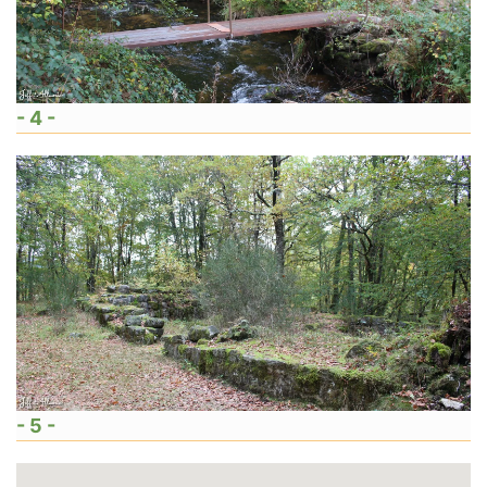
- 4 -
- 5 -