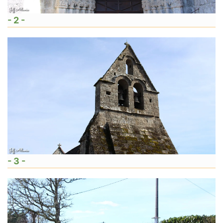
- 2 -
- 3 -