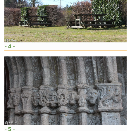
- 4 -
- 5 -