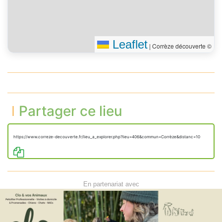
Leaflet
|
Corrèze découverte ©
Partager ce lieu
https://www.correze-decouverte.fr/lieu_a_explorer.php?lieu=406&commun=Corrèze&distanc=10
En partenariat avec