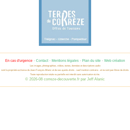
-
-
-
-
En cas d'urgence
Contact
Mentions légales
Plan du site
Web création
Les images, photographies, vidéos, textes, données et descriptions audio
sont la propriété exclusive de Jean-François Allanic et de ses ayants-droits - sauf mention contraire - et ne sont pas libres de droits.
Toute reproduction totale ou partielle est interdit sans autorisation écrite.
© 2026-08 correze-decouverte.fr par Jeff Alanic