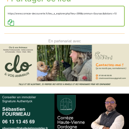
https://www.correze-decouverte.fr/lieu_a_explorer.php?lieu=399&commun=Soursac&distanc=10
En partenariat avec