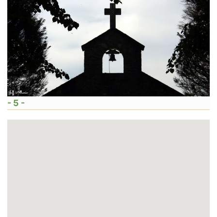
- 5 -