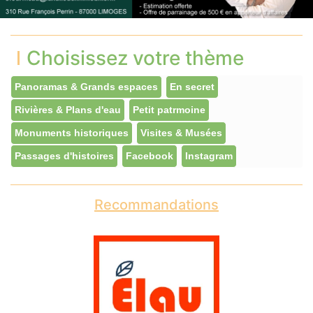
Choisissez votre thème
Panoramas & Grands espaces
En secret
Rivières & Plans d'eau
Petit patrmoine
Monuments historiques
Visites & Musées
Passages d'histoires
Facebook
Instagram
Recommandations