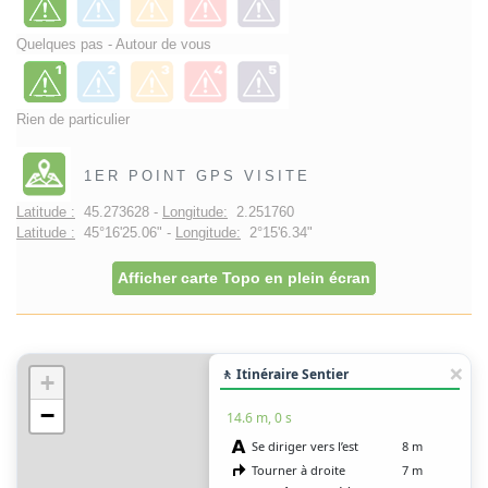
Quelques pas - Autour de vous
Rien de particulier
1ER POINT GPS VISITE
Latitude :
45.273628 -
Longitude:
2.251760
Latitude :
45°16'25.06" -
Longitude:
2°15'6.34"
Afficher carte Topo en plein écran
🚶 Itinéraire Sentier
+
−
14.6 m, 0 s
Se diriger vers l’est
8 m
Tourner à droite
7 m