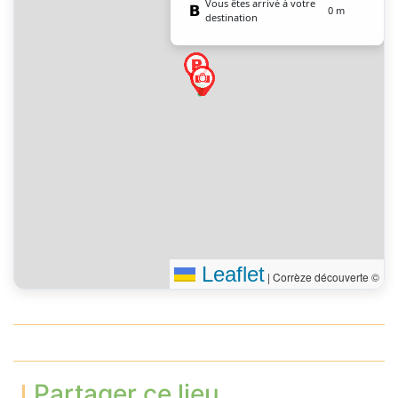
Vous êtes arrivé à votre
0 m
destination
Leaflet
|
Corrèze découverte ©
Partager ce lieu