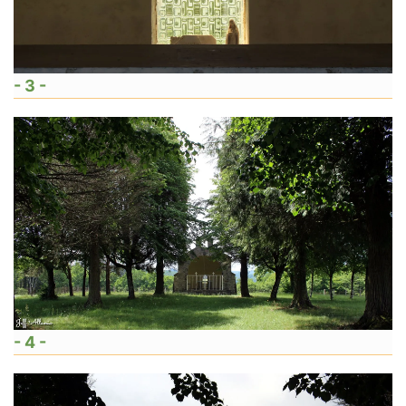
- 3 -
- 4 -