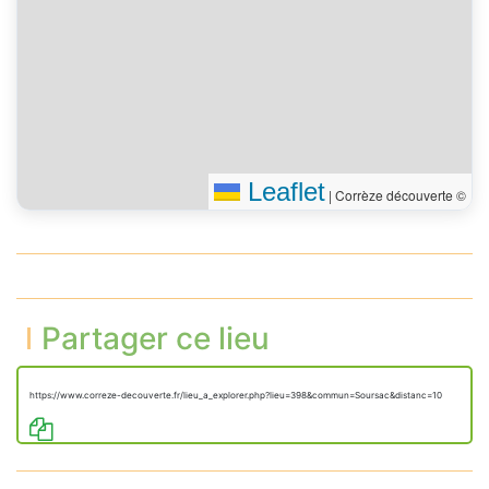
Leaflet
|
Corrèze découverte ©
Partager ce lieu
https://www.correze-decouverte.fr/lieu_a_explorer.php?lieu=398&commun=Soursac&distanc=10