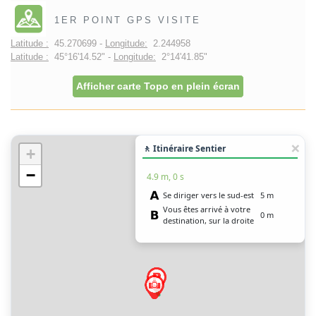
1ER POINT GPS VISITE
Latitude :
45.270699 -
Longitude:
2.244958
Latitude :
45°16'14.52" -
Longitude:
2°14'41.85"
Afficher carte Topo en plein écran
🚶 Itinéraire Sentier
+
−
4.9 m, 0 s
Se diriger vers le sud-est
5 m
Vous êtes arrivé à votre
0 m
destination, sur la droite