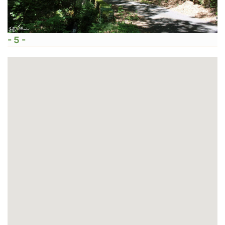
- 5 -