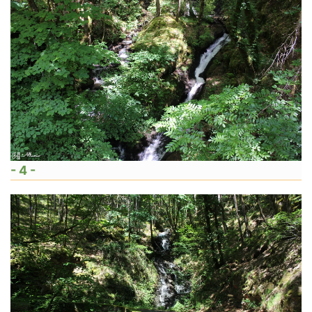
- 4 -