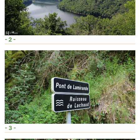
- 2 -
- 3 -