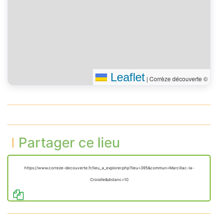
Leaflet
|
Corrèze découverte ©
Partager ce lieu
https://www.correze-decouverte.fr/lieu_a_explorer.php?lieu=395&commun=Marcillac-la-
Croisille&distanc=10