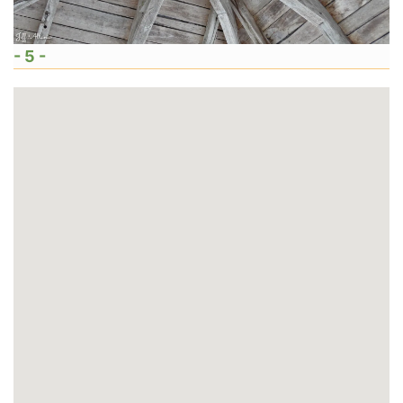
- 5 -