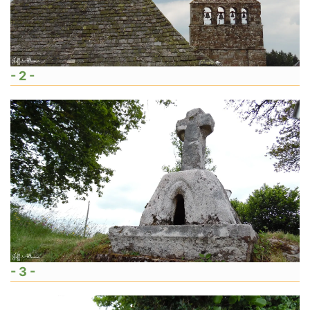
- 2 -
- 3 -