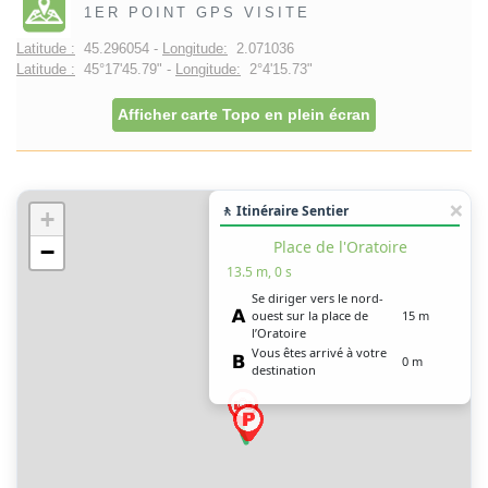
1ER POINT GPS VISITE
Latitude :
45.296054 -
Longitude:
2.071036
Latitude :
45°17'45.79" -
Longitude:
2°4'15.73"
Afficher carte Topo en plein écran
🚶 Itinéraire Sentier
+
Place de l'Oratoire
−
13.5 m, 0 s
Se diriger vers le nord-
ouest sur la place de
15 m
l’Oratoire
Vous êtes arrivé à votre
0 m
destination