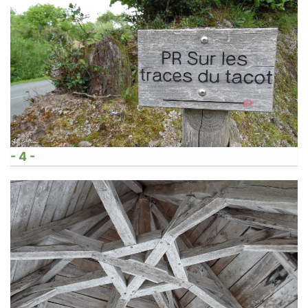
- 4 -