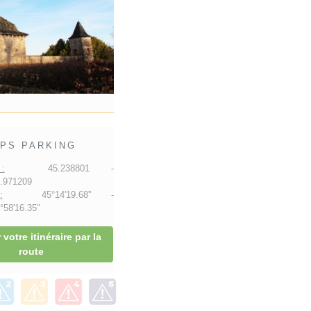
PS PARKING
:
45.238801 -
.971209
:
45°14'19.68" -
58'16.35"
 votre itinéraire par la
route