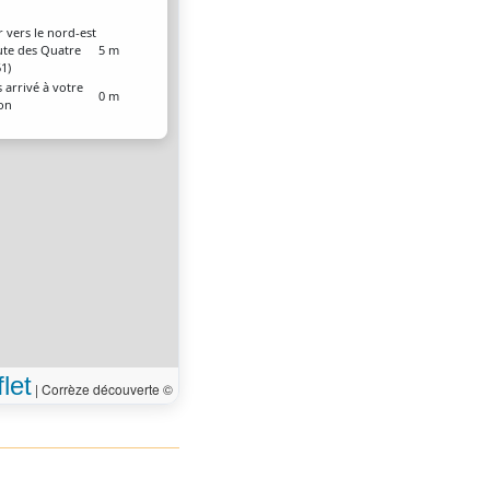
r vers le nord-est
ute des Quatre
5 m
61)
 arrivé à votre
0 m
ion
let
|
Corrèze découverte ©