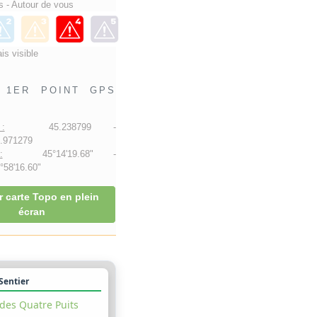
 - Autour de vous
is visible
1ER POINT GPS
:
45.238799 -
.971279
:
45°14'19.68" -
58'16.60"
r carte Topo en plein
écran
 Sentier
des Quatre Puits