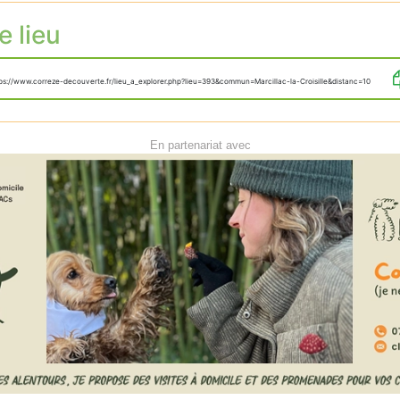
e lieu
ps://www.correze-decouverte.fr/lieu_a_explorer.php?lieu=393&commun=Marcillac-la-Croisille&distanc=10
En partenariat avec