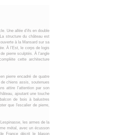
e. Une allée d’ifs en double
. La structure du château est
couverte à la Mansard sur sa
e. À l’Est, le corps de logis
de pierre sculptés. À l’angle
complète cette architecture
 en pierre encadré de quatre
t de chiens assis, soutenues
s attire l’attention par son
château, ajoutant une touche
 balcon de bois à balustres
ter que l'escalier de pierre,
 Lespinasse, les armes de la
 même métal, avec un écusson
de France décrit le blason