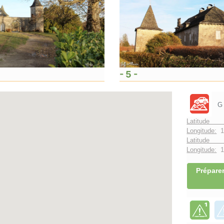
- 5 -
G
Latitude 
Longitude:
1
Latitude 
Longitude:
1°
Préparer