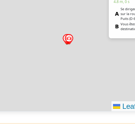
4.8 m, 0 s
Se dirige
sur la ro
Puits (D 
Vous êtes
destinat
Leaf