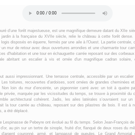
uré d’une forêt majestueuse, est une magnifique demeure datant du XIIe siècl
 jardin à la française du XVIIe siècle, relie le château à cette forêt dense
ogis disposés en équerre, fermés par une aile à l'Ouest. La partie centrale, 
 un mur de retour avec deux ouvertures arrondies et une charmante tour carré
ièces d'habitation et une tour en échauguette carrée reposant sur des corbeaux 
nale abritant un escalier à vis et ornée d'un magnifique cadran solaire, 
tout aussi impressionnant. Une terrasse centrale, accessible par un escalier
c. Les toitures, recouvertes d’ardoises, sont ornées de grandes cheminées e
Non loin du mur d’enceinte, un pigeonnier carré avec un toit à quatre pan
le privée, marquée par les vicissitudes du temps, se trouve à proximité du 
ble architectural cohérent. Jadis, les ailes latérales s’ouvraient sur un
iait la tour carrée au château, reposant sur des pilastres de bois. Il est à no
fs, a été déplacé.
 de Lespinasse de Pebeyre ont évolué au fil du temps. Selon Jean-François de
'or, au pin sur un tertre de sinople, fruité d'or, flanqué de deux roses du
n d'argent couronné, armé, et lampassé de gueules. Le Grand Armorial 