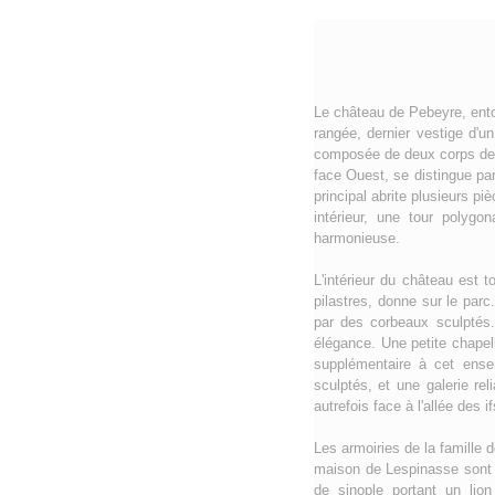
Le château de Pebeyre, ento
rangée, dernier vestige d'un
composée de deux corps de l
face Ouest, se distingue par
principal abrite plusieurs p
intérieur, une tour polygo
harmonieuse.
L'intérieur du château est 
pilastres, donne sur le par
par des corbeaux sculptés. 
élégance. Une petite chapel
supplémentaire à cet ensem
sculptés, et une galerie rel
autrefois face à l'allée des i
Les armoiries de la famille
maison de Lespinasse sont d
de sinople portant un lio