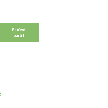
Et c'est
parti !
e