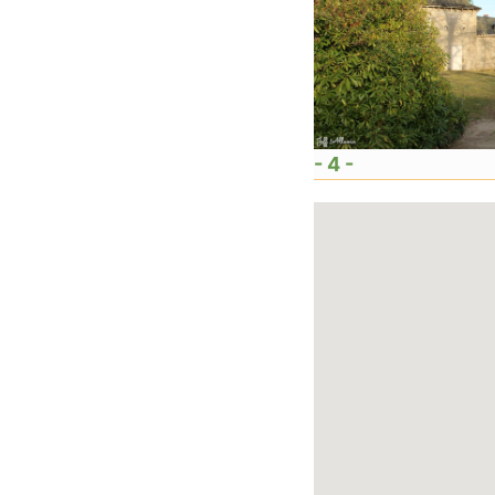
- 4 -