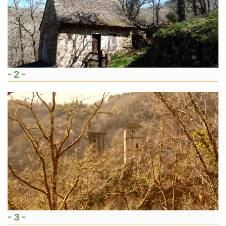
- 2 -
- 3 -