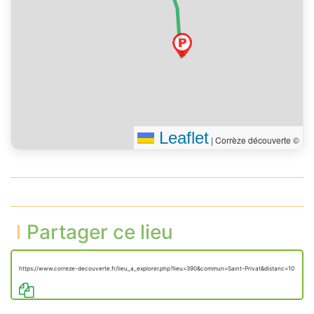
Leaflet
|
Corrèze découverte ©
Partager ce lieu
https://www.correze-decouverte.fr/lieu_a_explorer.php?lieu=390&commun=Saint-Privat&distanc=10