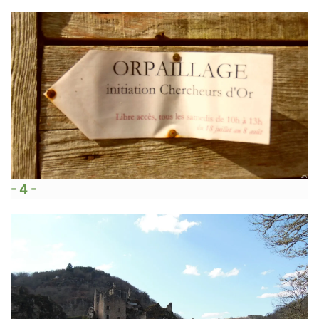
- 4 -