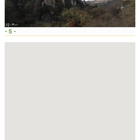
- 5 -