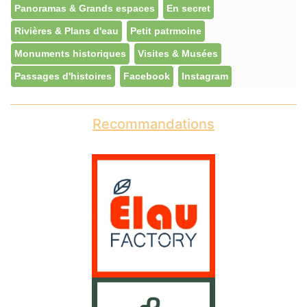
Panoramas & Grands espaces
En secret
Rivières & Plans d'eau
Petit patrmoine
Monuments historiques
Visites & Musées
Passages d'histoires
Facebook
Instagram
Recommandations