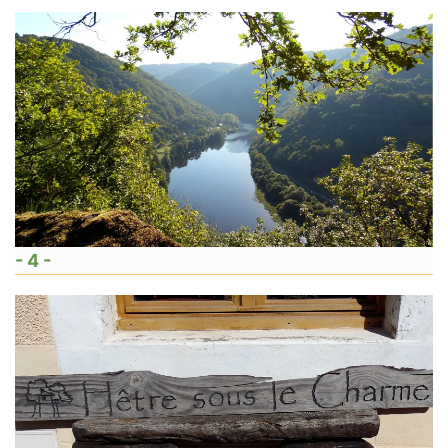
- 4 -