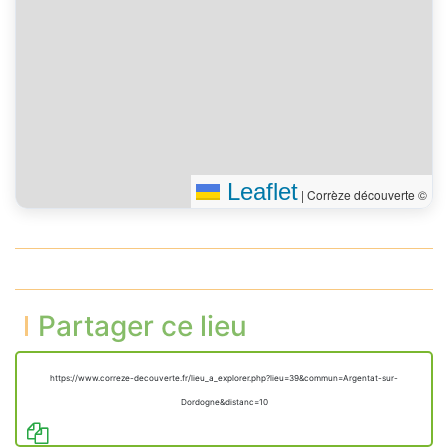
Leaflet
|
Corrèze découverte ©
Partager ce lieu
https://www.correze-decouverte.fr/lieu_a_explorer.php?lieu=39&commun=Argentat-sur-
Dordogne&distanc=10