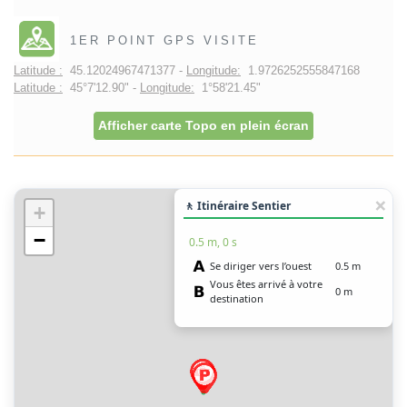
1ER POINT GPS VISITE
Latitude :
45.12024967471377 -
Longitude:
1.9726252555847168
Latitude :
45°7'12.90" -
Longitude:
1°58'21.45"
Afficher carte Topo en plein écran
🚶 Itinéraire Sentier
+
−
0.5 m, 0 s
Se diriger vers l’ouest
0.5 m
Vous êtes arrivé à votre
0 m
destination