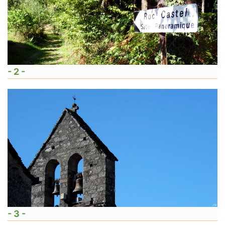
- 2 -
- 3 -