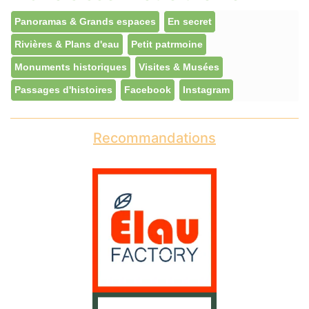
Panoramas & Grands espaces
En secret
Rivières & Plans d'eau
Petit patrmoine
Monuments historiques
Visites & Musées
Passages d'histoires
Facebook
Instagram
Recommandations