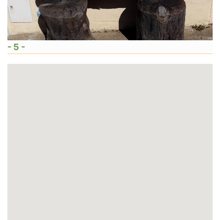
- 5 -