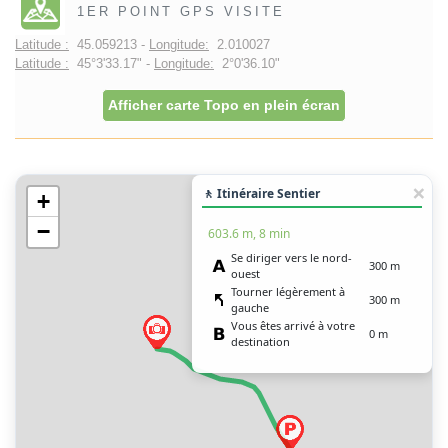
1ER POINT GPS VISITE
Latitude :
45.059213 -
Longitude:
2.010027
Latitude :
45°3'33.17" -
Longitude:
2°0'36.10"
Afficher carte Topo en plein écran
🚶 Itinéraire Sentier
+
−
603.6 m, 8 min
Se diriger vers le nord-
300 m
ouest
Tourner légèrement à
300 m
gauche
Vous êtes arrivé à votre
0 m
destination