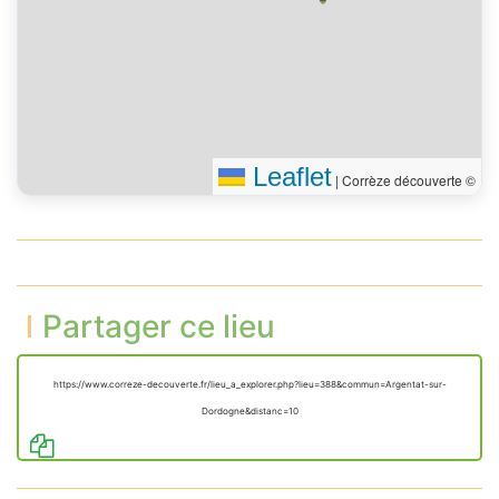
Leaflet
|
Corrèze découverte ©
Partager ce lieu
https://www.correze-decouverte.fr/lieu_a_explorer.php?lieu=388&commun=Argentat-sur-
Dordogne&distanc=10