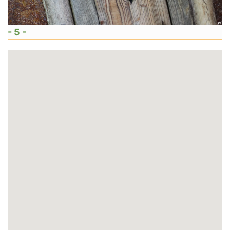
- 5 -