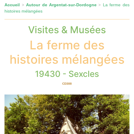
Accueil
Autour de Argentat-sur-Dordogne
La ferme des
>
>
histoires mélangées
Visites & Musées
La ferme des
histoires mélangées
19430 - Sexcles
CD388