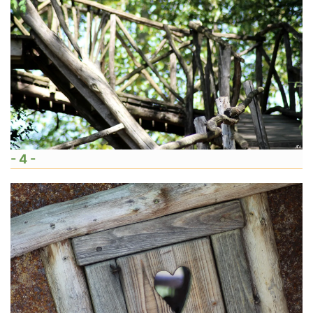
- 4 -