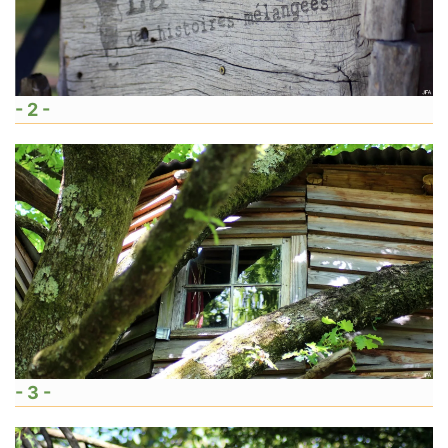
- 2 -
- 3 -