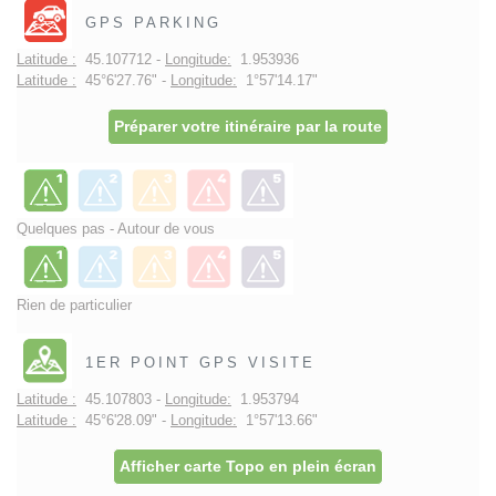
GPS PARKING
Latitude :
45.107712 -
Longitude:
1.953936
Latitude :
45°6'27.76" -
Longitude:
1°57'14.17"
Préparer votre itinéraire par la route
Quelques pas - Autour de vous
Rien de particulier
1ER POINT GPS VISITE
Latitude :
45.107803 -
Longitude:
1.953794
Latitude :
45°6'28.09" -
Longitude:
1°57'13.66"
Afficher carte Topo en plein écran