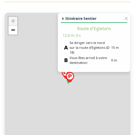
🚶 Itinéraire Sentier
+
Route d'Egletons
−
12.6 m, 0 s
Se diriger vers le nord
sur la route d’Egletons (D
15 m
18)
Vous êtes arrivé à votre
0 m
destination