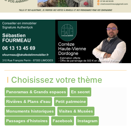
Choisissez votre thème
Panoramas & Grands espaces
En secret
Rivières & Plans d'eau
Petit patrmoine
Monuments historiques
Visites & Musées
Passages d'histoires
Facebook
Instagram