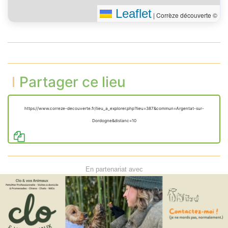
Leaflet
|
Corrèze découverte ©
Partager ce lieu
https://www.correze-decouverte.fr/lieu_a_explorer.php?lieu=387&commun=Argentat-sur-
Dordogne&distanc=10
En partenariat avec