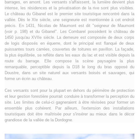
barrages, en amont. Les versants s'affaissent, la lumière devient plus
intense, les résidences et la privatisation de la rive sont plus visibles.
Le château du Gibanel est le premier site touristique rencontré dans la
vallée. Dès le XIe siècle, une seigneurie est mentionnée à cet endroit
précis. En 1431, Nicolas de Maumont est dit "seigneur de Maumont
(voir p. 198) et du Gibanel". Les Combarel possèdent le château de
1450 jusqu'au XVIIe siècle. La demeure est composée de deux corps
de logis disposés en équerre, dont le principal est flanqué de deux
puissantes tours carrées, couvertes de toitures en pavillon. La façade,
la plus équilibrée, se reflète dans les eaux du lac et est visible depuis la
route du barrage. Elle compose la scène paysagère la plus
remarquable, perceptible depuis la D18 le long du bras opposé du
Doustre, dans un site naturel aux versants boisés et sauvages, qui
forme un écrin au château.
Ces versants sont pour la plupart en dehors du périmètre de protection
et leur gestion forestière pourrait conduire à transformer la perception du
site. Les limites de celui-ci gagneraient à étre révisées pour former un
ensemble plus cohérent. Par ailleurs, l'extension des installations
touristiques doit étre maîtrisée pour s'insérer au mieux dans le décor
grandiose de la vallée de la Dordogne.