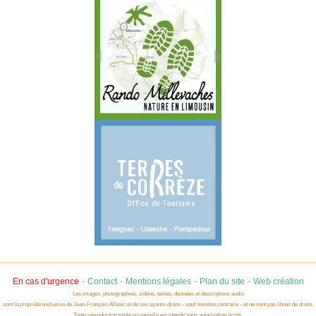
-
-
-
-
En cas d'urgence
Contact
Mentions légales
Plan du site
Web création
Les images, photographies, vidéos, textes, données et descriptions audio
sont la propriété exclusive de Jean-François Allanic et de ses ayants-droits - sauf mention contraire - et ne sont pas libres de droits.
Toute reproduction totale ou partielle est interdit sans autorisation écrite.