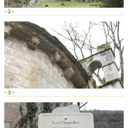
- 2 -
- 3 -