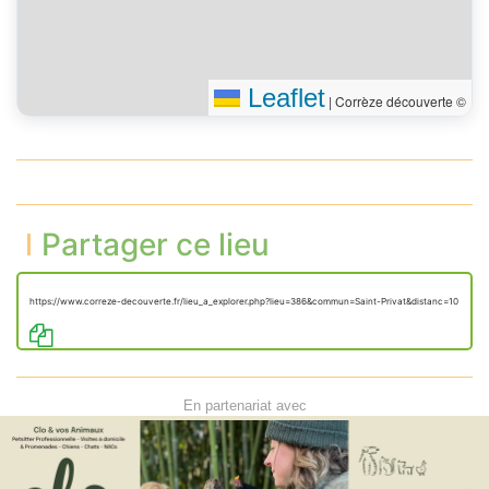
Leaflet
|
Corrèze découverte ©
Partager ce lieu
https://www.correze-decouverte.fr/lieu_a_explorer.php?lieu=386&commun=Saint-Privat&distanc=10
En partenariat avec