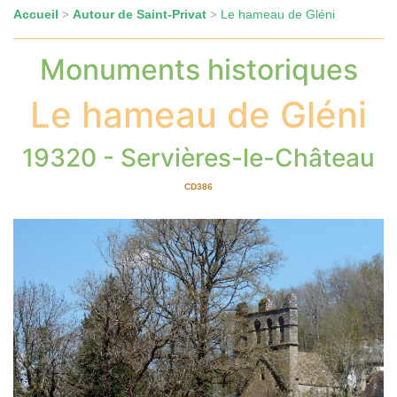
Accueil
Autour de Saint-Privat
Le hameau de Gléni
>
>
Monuments historiques
Le hameau de Gléni
19320 - Servières-le-Château
CD386