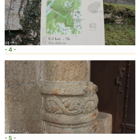
- 4 -
- 5 -