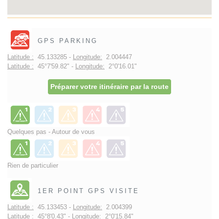
GPS PARKING
Latitude :
45.133285 -
Longitude:
2.004447
Latitude :
45°7'59.82" -
Longitude:
2°0'16.01"
Préparer votre itinéraire par la route
Quelques pas - Autour de vous
Rien de particulier
1ER POINT GPS VISITE
Latitude :
45.133453 -
Longitude:
2.004399
Latitude :
45°8'0.43" -
Longitude:
2°0'15.84"