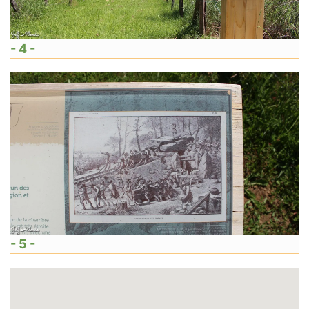
- 4 -
- 5 -