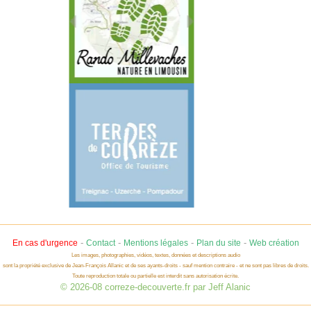
-
-
-
-
En cas d'urgence
Contact
Mentions légales
Plan du site
Web création
Les images, photographies, vidéos, textes, données et descriptions audio
sont la propriété exclusive de Jean-François Allanic et de ses ayants-droits - sauf mention contraire - et ne sont pas libres de droits.
Toute reproduction totale ou partielle est interdit sans autorisation écrite.
© 2026-08 correze-decouverte.fr par Jeff Alanic