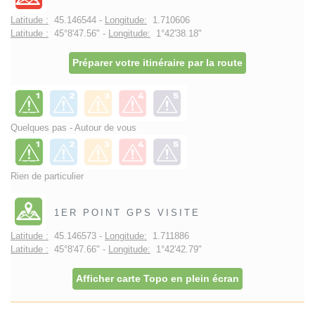
Latitude :
45.146544 -
Longitude:
1.710606
Latitude :
45°8'47.56" -
Longitude:
1°42'38.18"
Préparer votre itinéraire par la route
Quelques pas - Autour de vous
Rien de particulier
1ER POINT GPS VISITE
Latitude :
45.146573 -
Longitude:
1.711886
Latitude :
45°8'47.66" -
Longitude:
1°42'42.79"
Afficher carte Topo en plein écran