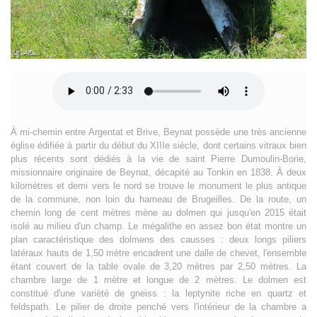
À mi-chemin entre Argentat et Brive, Beynat possède une très ancienne
église édifiée à partir du début du XIIIe siècle, dont certains vitraux bien
plus récents sont dédiés à la vie de saint Pierre Dumoulin-Borie,
missionnaire originaire de Beynat, décapité au Tonkin en 1838. À deux
kilomètres et demi vers le nord se trouve le monument le plus antique
de la commune, non loin du hameau de Brugeilles. De la route, un
chemin long de cent mètres mène au dolmen qui jusqu'en 2015 était
isolé au milieu d'un champ. Le mégalithe en assez bon état montre un
plan caractéristique des dolmens des causses : deux longs piliers
latéraux hauts de 1,50 mètre encadrent une dalle de chevet, l'ensemble
étant couvert de la table ovale de 3,20 mètres par 2,50 mètres. La
chambre large de 1 mètre et longue de 2 mètres. Le dolmen est
constitué d'une variété de gneiss : la leptynite riche en quartz et
feldspath. Le pilier de droite penché vers l'intérieur de la chambre a