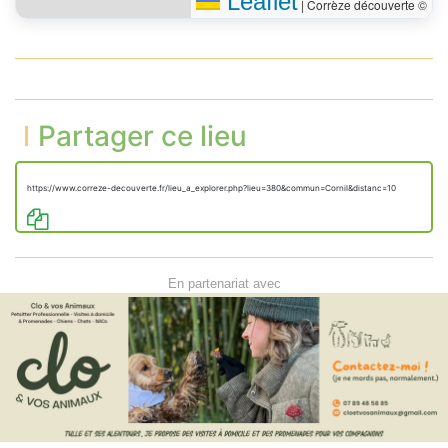
Leaflet
|
Corrèze découverte ©
Partager ce lieu
https://www.correze-decouverte.fr/lieu_a_explorer.php?lieu=380&commun=Cornil&distanc=10
En partenariat avec