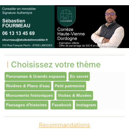
Choisissez votre thème
Panoramas & Grands espaces
En secret
Rivières & Plans d'eau
Petit patrmoine
Monuments historiques
Visites & Musées
Passages d'histoires
Facebook
Instagram
Recommandations