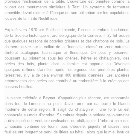
provoqué l'inclinaison de la table. L'ouverture est orientée comme la
plupart des monuments similaires à Test. Un système de fermeture
amovible devait exister à l'époque de son utilisation par les populations
locales de la fin du Néolithique.
Exploré vers 1870 par Philibert Lalande, l'un des membres fondateurs
de la Société historique et archéologique de la Corrèze, il n'y fut trouvé
que quelques tessons de poteries grisâtres et des charbons de bois. Le
dolmen s'ouvre sur le vallon de la Roannelle, classé en zone naturelle
d'intérét écologique faunistique et floristique. On peut y observer,
poussant au printemps sous les chénes, hétres et châtaigniers, des
préles des bois, plante dont la famille est apparue au Dévonien
quelques millions d'années après l'émergence des premières plantes
terrestres, il y a de cela environ 400 millions d'années. Les ancétres
arborescents des préles ont contribué au carbonifère à la création des
bassins houillers.
La plante célébrée à Beynat, d'apparition plus récente, est renommée
dans tout le Limousin au point d'avoir orne par sa feuille le blason
moderne de cette région. Il s'agit du châtaignier ; une foire lui est
consacrée au mois d'octobre. Sa culture depuis la période gallo-romaine
a développé une véritable civilisation du châtaignier. L'arbre à pain des
Limousins continue de fournir bois d'oeuvre, piquets et lauzes, ses
feuilles ont longtemps servi de litière au bétail, alors que le miel issu de