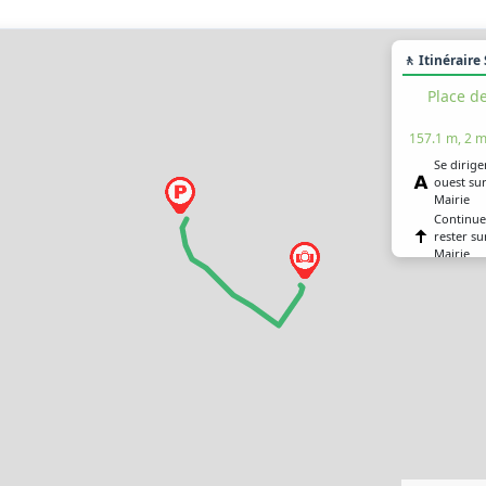
🚶 Itinéraire
Place de
157.1 m, 2 m
Se dirige
ouest sur
Mairie
Continue
rester su
Mairie
Tourner 
rue du C
Tourner 
route d’A
Vous êtes
destinati
Place d
146.3 m, 2 m
Se dirige