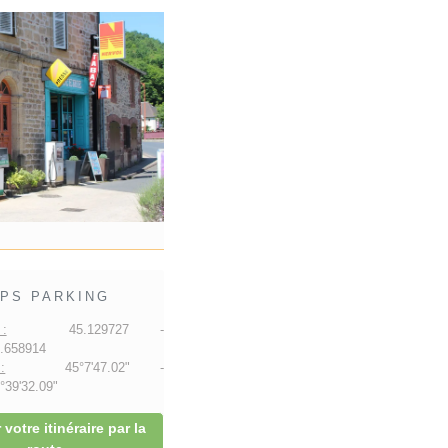
PS PARKING
:
45.129727 -
.658914
:
45°7'47.02" -
39'32.09"
 votre itinéraire par la