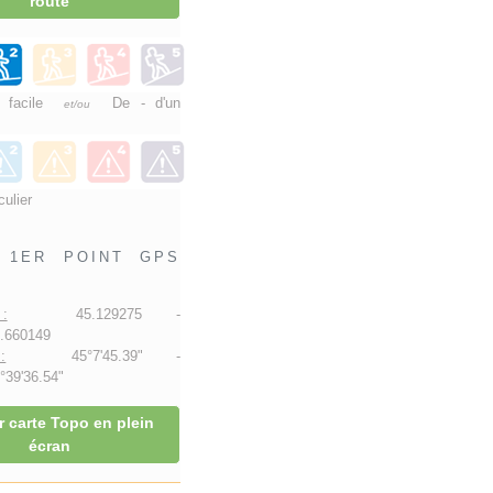
route
e facile
De - d'un
et/ou
culier
1ER POINT GPS
:
45.129275 -
.660149
:
45°7'45.39" -
39'36.54"
r carte Topo en plein
écran