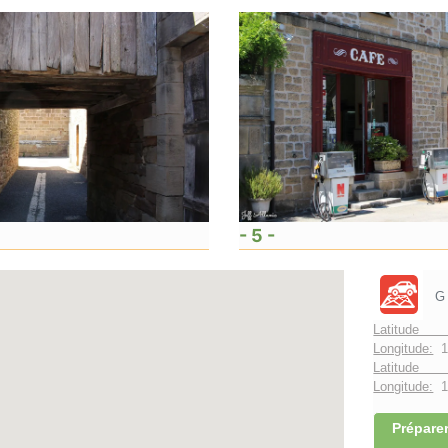
- 5 -
G
Latitude 
Longitude:
1
Latitude 
Longitude:
1°
Préparer