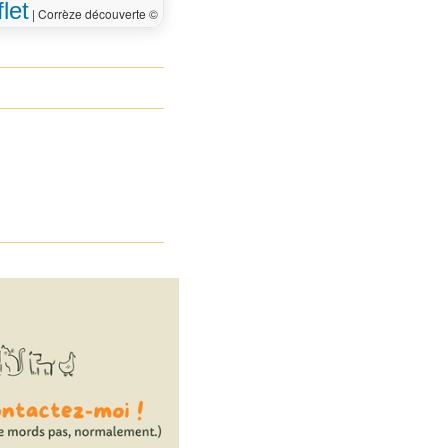
 la place de la
70 m
let
|
Corrèze découverte ©
à gauche
40 m
 droite sur la
40 m
rgentat (D 921)
 arrivé à votre
0 m
on, sur la gauche