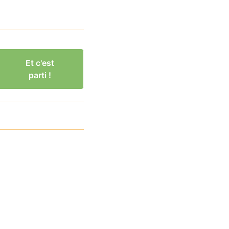
Et c'est
parti !