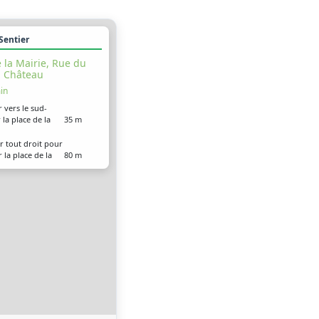
 Sentier
 la Mairie, Rue du
Château
in
r vers le sud-
 la place de la
35 m
r tout droit pour
r la place de la
80 m
à gauche sur la
35 m
hâteau
à gauche sur la
3.5 m
rgentat (D 921)
 arrivé à votre
0 m
on, sur la droite
e la Mairie, Route
d'Argentat
in
r vers le sud-