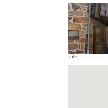
- 4 -