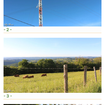
- 2 -
- 3 -