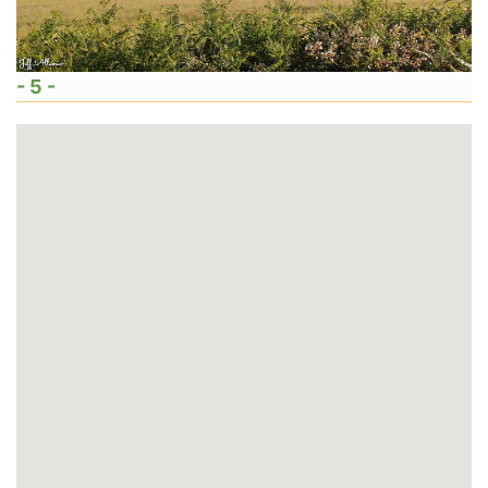
- 5 -