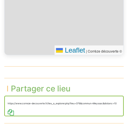
Leaflet
|
Corrèze découverte ©
Partager ce lieu
https://www.correze-decouverte.fr/lieu_a_explorer.php?lieu=376&commun=Meyssac&distanc=10