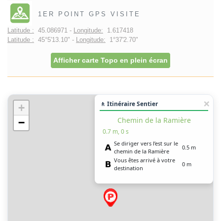
1ER POINT GPS VISITE
Latitude :
45.086971 -
Longitude:
1.617418
Latitude :
45°5'13.10" -
Longitude:
1°37'2.70"
Afficher carte Topo en plein écran
🚶 Itinéraire Sentier
+
Chemin de la Ramière
−
0.7 m, 0 s
Se diriger vers l’est sur le
0.5 m
chemin de la Ramière
Vous êtes arrivé à votre
0 m
destination