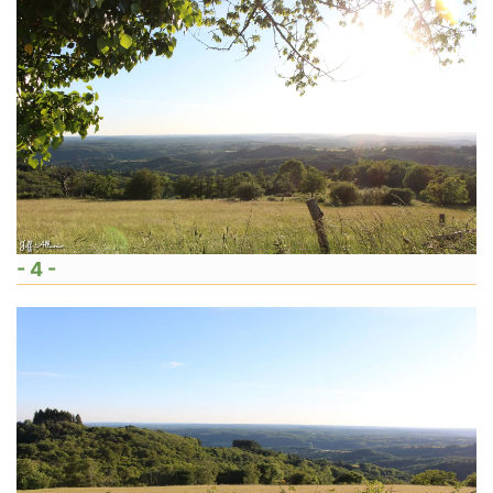
- 4 -