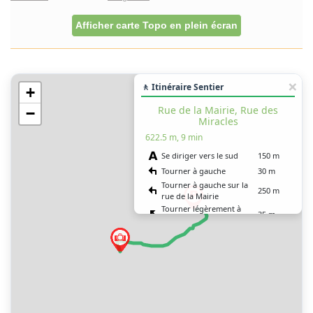
Afficher carte Topo en plein écran
🚶 Itinéraire Sentier
+
Rue de la Mairie, Rue des
−
Miracles
622.5 m, 9 min
Se diriger vers le sud
150 m
Tourner à gauche
30 m
Tourner à gauche sur la
250 m
rue de la Mairie
Tourner légèrement à
35 m
gauche
Tenir la gauche à
8 m
l’embranchement
Tourner à gauche
80 m
Tourner à gauche sur la
55 m
rue des Miracles
Vous êtes arrivé à votre
0 m
destination