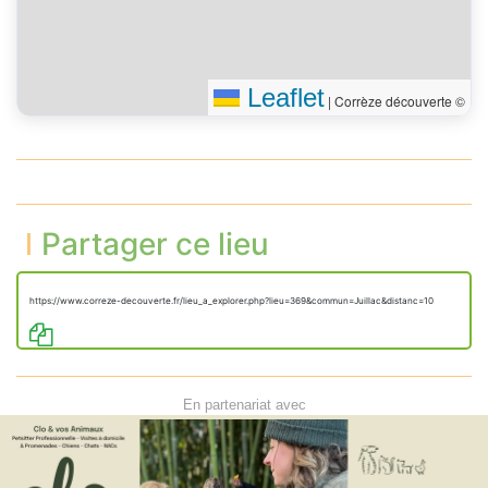
Leaflet
|
Corrèze découverte ©
Partager ce lieu
https://www.correze-decouverte.fr/lieu_a_explorer.php?lieu=369&commun=Juillac&distanc=10
En partenariat avec