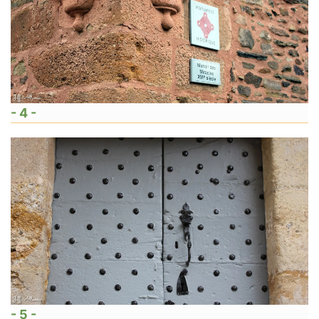
- 4 -
- 5 -