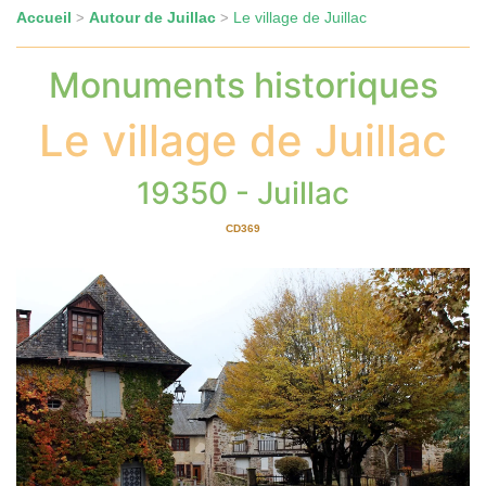
Accueil
Autour de Juillac
Le village de Juillac
>
>
Monuments historiques
Le village de Juillac
19350 - Juillac
CD369