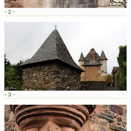
- 2 -
- 3 -