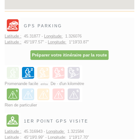
GPS PARKING
Latitude :
45.31877 -
Longitude:
1.326076
Latitude :
45°19'7.57" -
Longitude:
1°19'33.87"
Préparer votre itinéraire par la route
Promenande facile
De - d'un kilomètre
et/ou
Rien de particulier
1ER POINT GPS VISITE
Latitude :
45.316943 -
Longitude:
1.321584
Latitude :
45°19'0.99" -
Longitude:
1°19'17.70"