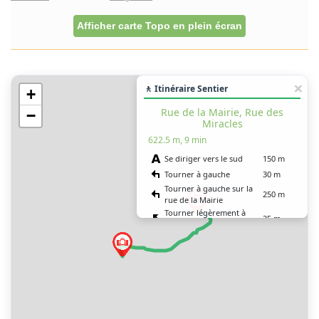
Afficher carte Topo en plein écran
🚶 Itinéraire Sentier
+
Rue de la Mairie, Rue des
−
Miracles
622.5 m, 9 min
Se diriger vers le sud
150 m
Tourner à gauche
30 m
Tourner à gauche sur la
250 m
rue de la Mairie
Tourner légèrement à
35 m
gauche
Tenir la gauche à
8 m
l’embranchement
Tourner à gauche
80 m
Tourner à gauche sur la
55 m
rue des Miracles
Vous êtes arrivé à votre
0 m
destination