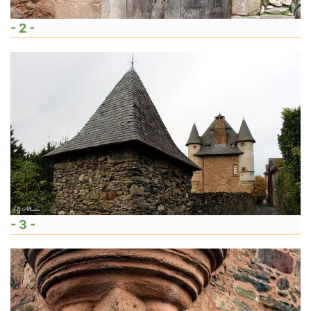
- 2 -
- 3 -