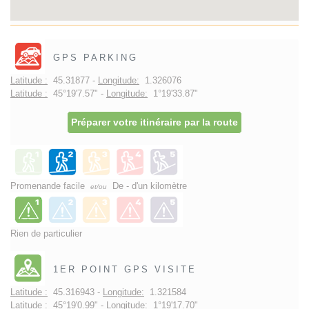
GPS PARKING
Latitude :
45.31877 -
Longitude:
1.326076
Latitude :
45°19'7.57" -
Longitude:
1°19'33.87"
Préparer votre itinéraire par la route
Promenande facile
De - d'un kilomètre
et/ou
Rien de particulier
1ER POINT GPS VISITE
Latitude :
45.316943 -
Longitude:
1.321584
Latitude :
45°19'0.99" -
Longitude:
1°19'17.70"