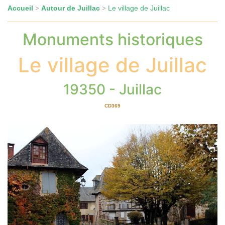
Accueil
Autour de Juillac
Le village de Juillac
>
>
Monuments historiques
Le village de Juillac
19350 - Juillac
CD369