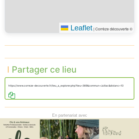
Leaflet
|
Corrèze découverte ©
Partager ce lieu
https://www.correze-decouverte.fr/lieu_a_explorer.php?lieu=369&commun=Juillac&distanc=10
En partenariat avec