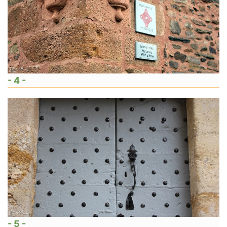
- 4 -
- 5 -