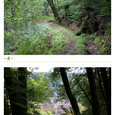
- 4 -