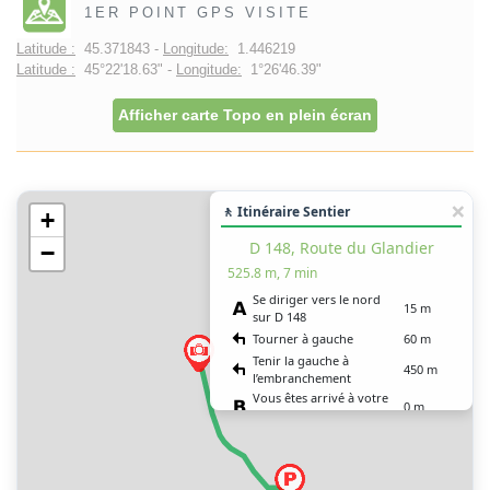
1ER POINT GPS VISITE
Latitude :
45.371843 -
Longitude:
1.446219
Latitude :
45°22'18.63" -
Longitude:
1°26'46.39"
Afficher carte Topo en plein écran
🚶 Itinéraire Sentier
+
D 148, Route du Glandier
−
525.8 m, 7 min
Se diriger vers le nord
15 m
sur D 148
Tourner à gauche
60 m
Tenir la gauche à
450 m
l’embranchement
Vous êtes arrivé à votre
0 m
destination, sur la gauche