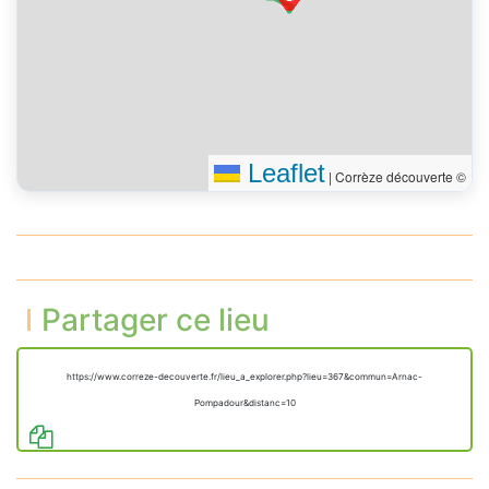
Leaflet
|
Corrèze découverte ©
Partager ce lieu
https://www.correze-decouverte.fr/lieu_a_explorer.php?lieu=367&commun=Arnac-
Pompadour&distanc=10