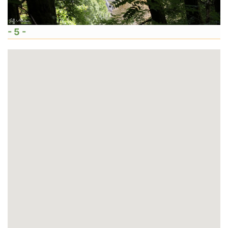
- 5 -