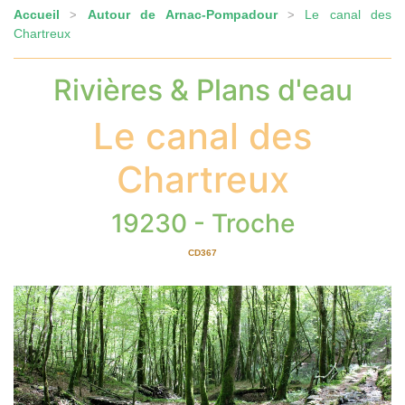
Accueil
Autour de Arnac-Pompadour
Le canal des
>
>
Chartreux
Rivières & Plans d'eau
Le canal des
Chartreux
19230 - Troche
CD367