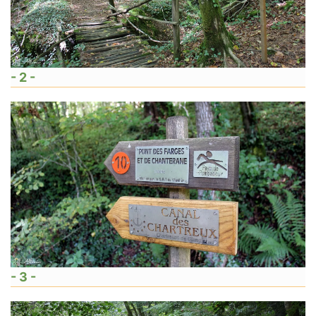
- 2 -
- 3 -