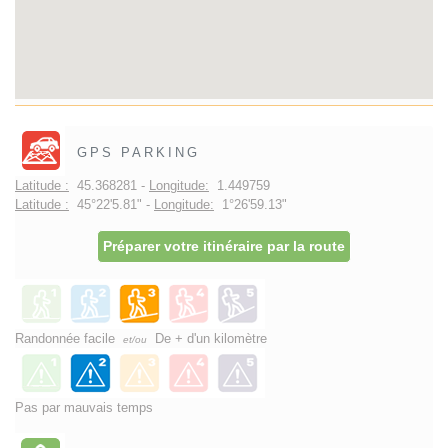
GPS PARKING
Latitude :
45.368281 -
Longitude:
1.449759
Latitude :
45°22'5.81" -
Longitude:
1°26'59.13"
Préparer votre itinéraire par la route
Randonnée facile
De + d'un kilomètre
et/ou
Pas par mauvais temps