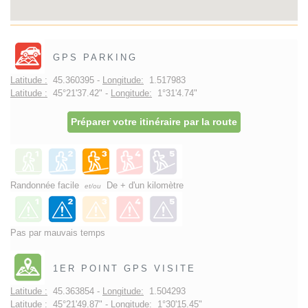
GPS PARKING
Latitude :
45.360395 -
Longitude:
1.517983
Latitude :
45°21'37.42" -
Longitude:
1°31'4.74"
Préparer votre itinéraire par la route
Randonnée facile
De + d'un kilomètre
et/ou
Pas par mauvais temps
1ER POINT GPS VISITE
Latitude :
45.363854 -
Longitude:
1.504293
Latitude :
45°21'49.87" -
Longitude:
1°30'15.45"