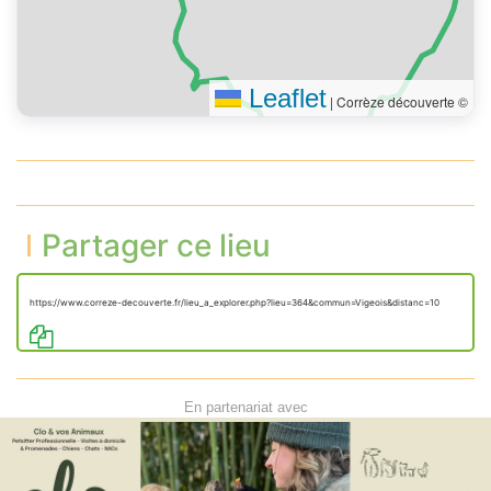
Leaflet
|
Corrèze découverte ©
Partager ce lieu
https://www.correze-decouverte.fr/lieu_a_explorer.php?lieu=364&commun=Vigeois&distanc=10
En partenariat avec