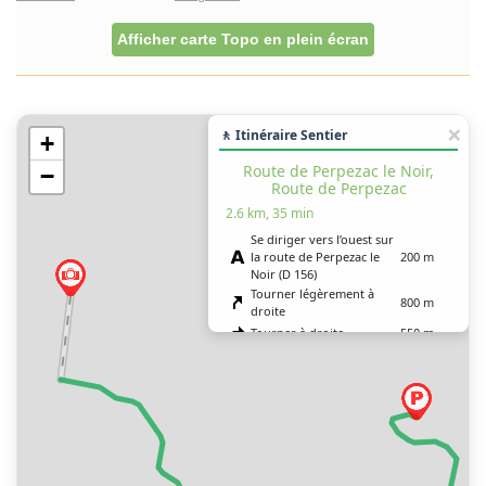
Afficher carte Topo en plein écran
🚶 Itinéraire Sentier
+
Route de Perpezac le Noir,
−
Route de Perpezac
2.6 km, 35 min
Se diriger vers l’ouest sur
la route de Perpezac le
200 m
Noir (D 156)
Tourner légèrement à
800 m
droite
Tourner à droite
550 m
Tourner à gauche
100 m
Tourner franchement à
900 m
droite
Vous êtes arrivé à votre
0 m
destination, sur la droite