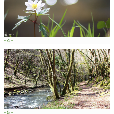
- 4 -
- 5 -