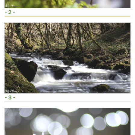
- 2 -
- 3 -