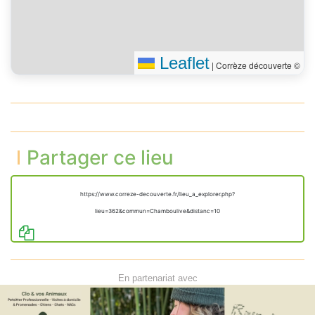
Leaflet
|
Corrèze découverte ©
Partager ce lieu
https://www.correze-decouverte.fr/lieu_a_explorer.php?
lieu=362&commun=Chamboulive&distanc=10
En partenariat avec