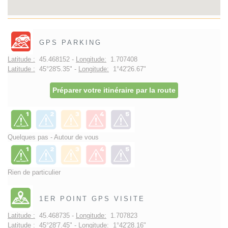
GPS PARKING
Latitude :
45.468152 -
Longitude:
1.707408
Latitude :
45°28'5.35" -
Longitude:
1°42'26.67"
Préparer votre itinéraire par la route
Quelques pas - Autour de vous
Rien de particulier
1ER POINT GPS VISITE
Latitude :
45.468735 -
Longitude:
1.707823
Latitude :
45°28'7.45" -
Longitude:
1°42'28.16"