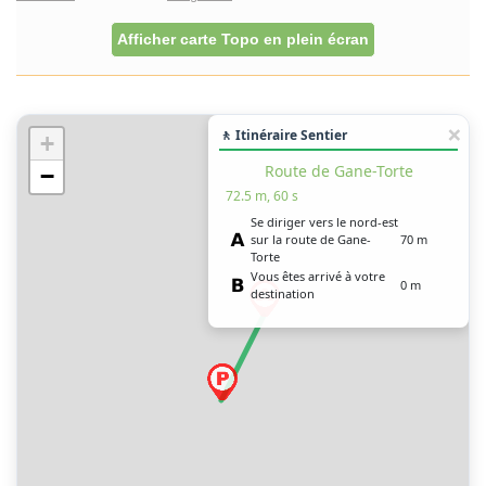
Afficher carte Topo en plein écran
🚶 Itinéraire Sentier
+
Route de Gane-Torte
−
72.5 m, 60 s
Se diriger vers le nord-est
sur la route de Gane-
70 m
Torte
Vous êtes arrivé à votre
0 m
destination