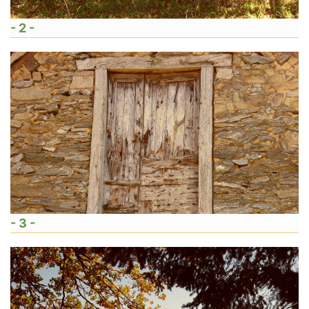
- 2 -
- 3 -