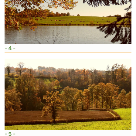
- 4 -
- 5 -