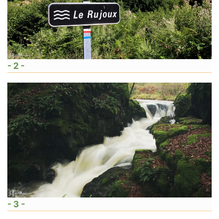
- 2 -
- 3 -