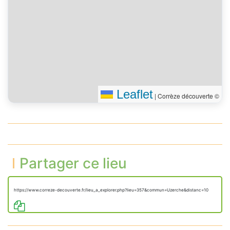
Leaflet
|
Corrèze découverte ©
Partager ce lieu
https://www.correze-decouverte.fr/lieu_a_explorer.php?lieu=357&commun=Uzerche&distanc=10