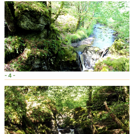
- 4 -