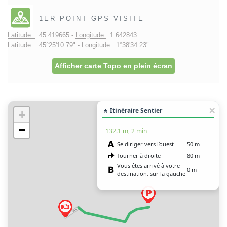
1ER POINT GPS VISITE
Latitude :
45.419665 -
Longitude:
1.642843
Latitude :
45°25'10.79" -
Longitude:
1°38'34.23"
Afficher carte Topo en plein écran
🚶 Itinéraire Sentier
+
−
132.1 m, 2 min
Se diriger vers l’ouest
50 m
Tourner à droite
80 m
Vous êtes arrivé à votre
0 m
destination, sur la gauche