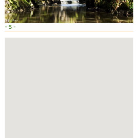
- 5 -