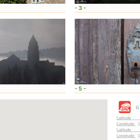
- 3 -
- 5 -
G
Latitude 
Longitude:
1
Latitude 
Longitude:
1°