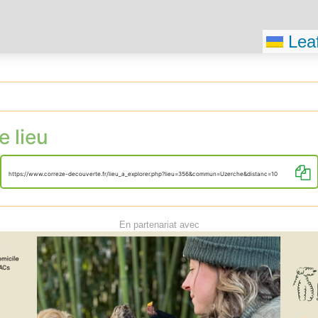
Leaf
e lieu
https://www.correze-decouverte.fr/lieu_a_explorer.php?lieu=356&commun=Uzerche&distanc=10
En partenariat avec