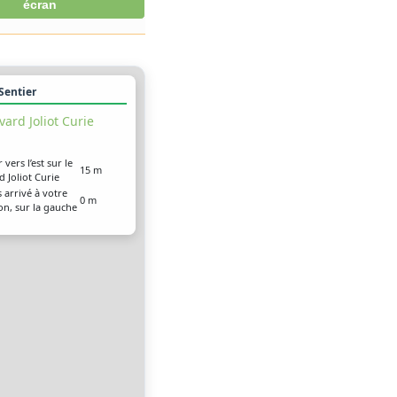
écran
 Sentier
vard Joliot Curie
 vers l’est sur le
15 m
 Joliot Curie
 arrivé à votre
0 m
on, sur la gauche