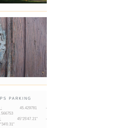
PS PARKING
:
45.429781 -
.566753
:
45°25'47.21" -
34'0.31"