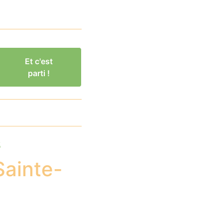
Et c'est
parti !
s
Sainte-