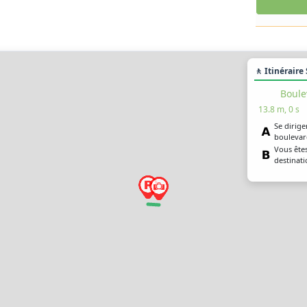
🚶 Itinéraire
Boule
13.8 m, 0 s
Se diriger
boulevard
Vous êtes
destinati