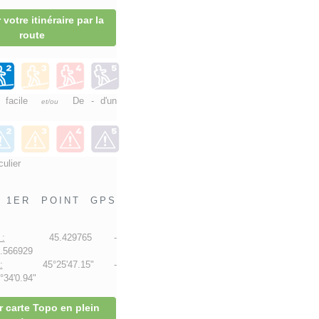
 votre itinéraire par la
route
e facile
De - d'un
et/ou
culier
1ER POINT GPS
:
45.429765 -
.566929
:
45°25'47.15" -
34'0.94"
r carte Topo en plein