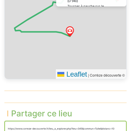
(D 940)
Tourner à gauche sur le
40 m
pont de la Barrière
Tourner à droite sur
l’avenue Victor Hugo (D
25 m
940)
Tourner à gauche sur la
150 m
rue Abbé Lair
Tourner à gauche
55 m
Continuer tout droit sur
100 m
l’impasse Sylvain Combes
Vous êtes arrivé à votre
0 m
destination
Leaflet
|
Corrèze découverte ©
Partager ce lieu
https://www.correze-decouverte.fr/lieu_a_explorer.php?lieu=345&commun=Tulle&distanc=10