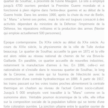
quartier de Souilhac, à proximité de l'usine Maugein. Le site a employé
jusqu'à 4700 ouvriers pendant la Première Guerre mondiale et a
fonctionné à plein régime dans l'entre-deux guerres et au début de la
Guerre froide. Dans les années 1990, après la chute du mur de Berlin,
la " Manu " a fermé ses portes, mais le site est toujours consacré à des
activités dépendant du ministère de la Défense: l'imprimerie de la
Défense, les réparations militaires et la production des armes (Nexter
qui emploie actuellement 500 personnes).
Epoque contemporaine. Du XIXe siècle au début du XXe siècle. Au
cours du XIXe siècle, la physionomie de la ville de Tulle évolue
beaucoup. Le quartier de Souilhac accueille la gare en 1871 et la ville
est alors reliée au réseau national de chemin de fer via Brive-la-
Gaillarde. En parallèle, ce quartier accueille de nouvelles industries,
notamment la manufacture d'armes à feu. En 1886, celle-ci est
nationalisée et s'installe dans le nouveau quartier de Souilhac, le long
de la Céronne, une rivière qui lui fournira de l'électricité avec la
construction d'une centrale hydroélectrique en 1888. À partir de 1917,
les trains passant sur les voies toutes proches alimenteront la centrale
thermique en charbon au niveau de l'actuel Centre socio-culturel.
Jusqu'à 5 000 employés vont travailler à la "Manu" comme on la
surnomme alors. Véritable poumon économique de la ville, elle influe
sur la composition sociale de la population tulliste qui se teinte d'une
forte coloration ouvrière. La jonction urbaine entre le quartier ouvrier de