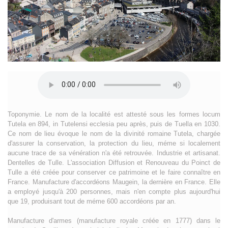
Toponymie. Le nom de la localité est attesté sous les formes locum
Tutela en 894, in Tutelensi ecclesia peu après, puis de Tuella en 1030.
Ce nom de lieu évoque le nom de la divinité romaine Tutela, chargée
d'assurer la conservation, la protection du lieu, méme si localement
aucune trace de sa vénération n'a été retrouvée. Industrie et artisanat.
Dentelles de Tulle. L'association Diffusion et Renouveau du Poinct de
Tulle a été créée pour conserver ce patrimoine et le faire connaître en
France. Manufacture d'accordéons Maugein, la dernière en France. Elle
a employé jusqu'à 200 personnes, mais n'en compte plus aujourd'hui
que 19, produisant tout de méme 600 accordéons par an.
Manufacture d'armes (manufacture royale créée en 1777) dans le