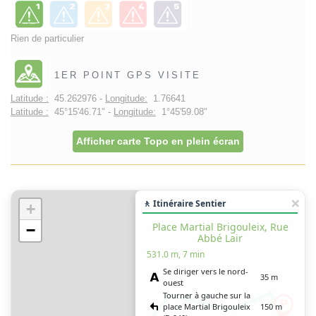
Rien de particulier
1ER POINT GPS VISITE
Latitude :
45.262976 -
Longitude:
1.76641
Latitude :
45°15'46.71" -
Longitude:
1°45'59.08"
Afficher carte Topo en plein écran
🚶 Itinéraire Sentier
+
Place Martial Brigouleix, Rue
−
Abbé Lair
531.0 m, 7 min
Se diriger vers le nord-
35 m
ouest
Tourner à gauche sur la
place Martial Brigouleix
150 m