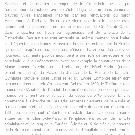
Souilhac et le quartier historique de la Cathédrale se fait par
l'urbanisation de l'actuelle avenue Victor-Hugo. Comme dans beaucoup
d'autres villes françaises inspirés par les rénovations du baron
Haussmann à Paris, la fin du xixe siècle voit la ville s'ouvrir avec
notamment le percement de l'actuelle avenue du Général-de-Gaulle
dans le quartier du Trech ou l'agrandissement de la place de la
Cathédrale. Des travaux sont entrepris au méme moment pour limiter
les fréquentes inondations et assainir la ville en enfouissant la Solane
qui coulait jusqu'alors aux pieds des bâtisses. La ville se dote aussi de
nouveaux bâtiments publics incombant à son rôle de préfecture et de
principale ville du département avec par exemple la construction de la
Mairie (ancien évéché), de la Préfecture, de l'Hôtel Marbot (ancien
Grand Séminaire), du Palais de Justice, de la Poste, de la Halle-
Gymnase (actuelle salle Latreille) et du Lycée Edmond-Perrier dont
beaucoup dans un style Art nouveau. Achevé en 1899, le Théâtre est un
monument d'Anatole de Baudot, la première réalisation de ce genre au
monde en ciment armé. À partir du début du XXe siècle, la ville
commence à s'étendre sur les très escarpés versants de la vallée et
l'urbanisation s'étend. Tulle devient une ville de garnison à partir de
1841 où un régiment d'infanterie s'installe dans l'ancienne caserne
située sur le Champ-de-Mars, à l'emplacement actuel de la Cité
administrative, le long de la Corrèze. À la fin du XIXe siècle, la caserne
de la Botte est construite et le couvent des Récollets est transformé en