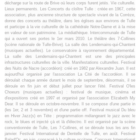
décharge sur la route de Brive où leurs corps furent jetés. Vie culturelle.
Lieux permanents. Les Concerts du cloître Tulle : créée en 1967, cette
association, plus ancienne structure de spectacle vivant de la Corrèze,
donne des concerts au théâtre, dans les églises aux environs de Tulle
et participe à la vie culturelle de la cathédrale Notre-Dame et à la mise
en valeur de son patrimoine. La médiathèque. Intercommunale de Tulle
qui a ouvert ses portes le 1er mars 2010. Le théâtre des 7-Collines
(scène nationale de Tulle-Brive). La salle des Lendemains-qui-Chantent
(musiques actuelles). Le conservatoire à rayonnement départemental.
La salle des Lendemains-qui-Chantent est une des principales
infrastructures culturelles de la ville. Manifestations culturelles. Festival
des Nuits de Nacre (accordéon): créé en 1982 par Alexandre Juan. Il est
aujourd'hui organisé par l'association La Cité de l'accordéon. Il se
déroulait chaque année durant le mois de septembre, désormais, il se
déroule en fin juin et début juillet pour lancer l'été. Festival O'les
Choeurs (musiques actuelles) : festival de musique, cinéma et
d'expositions créé en 1997 et organisé par l'association Elizabeth My
Dear. Il se déroule en octobre-novembre. Il se compose d'une partie in
(les 1er, 2 et 3 novembre) et d'une partie off. Festival musical Du bleu
en Hiver Jazz(s) en Téte : programmation mélangeant le jazz avec le
rock, le blues et injecté çà et là d'électro. Il est organisé par la scène
conventionnée de Tulle, Les 7-Collines, et se déroule tous les ans fin
janvier. Festival International de Dentelle de Tulle, en août. Festival
Balad'Oc, en juin, consacré à la culture occitane. Concours International