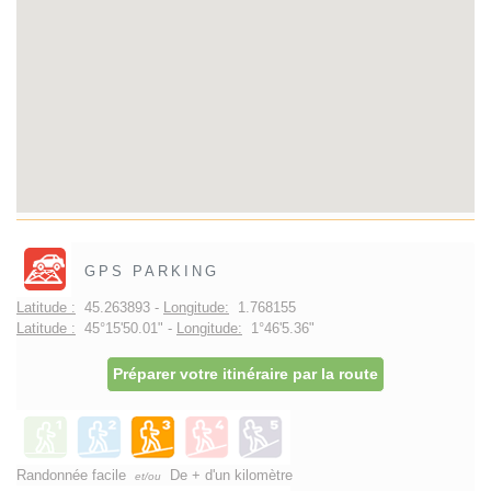
GPS PARKING
Latitude :
45.263893 -
Longitude:
1.768155
Latitude :
45°15'50.01" -
Longitude:
1°46'5.36"
Préparer votre itinéraire par la route
Randonnée facile
De + d'un kilomètre
et/ou