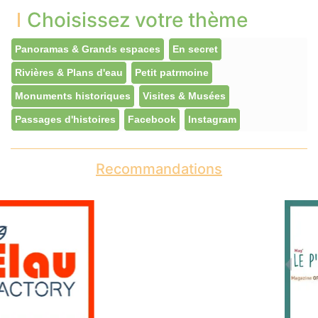
Choisissez votre thème
Panoramas & Grands espaces
En secret
Rivières & Plans d'eau
Petit patrmoine
Monuments historiques
Visites & Musées
Passages d'histoires
Facebook
Instagram
Recommandations