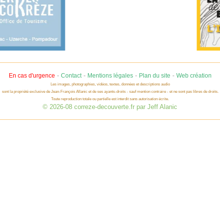
-
-
-
-
En cas d'urgence
Contact
Mentions légales
Plan du site
Web création
Les images, photographies, vidéos, textes, données et descriptions audio
sont la propriété exclusive de Jean-François Allanic et de ses ayants-droits - sauf mention contraire - et ne sont pas libres de droits.
Toute reproduction totale ou partielle est interdit sans autorisation écrite.
© 2026-08 correze-decouverte.fr par Jeff Alanic