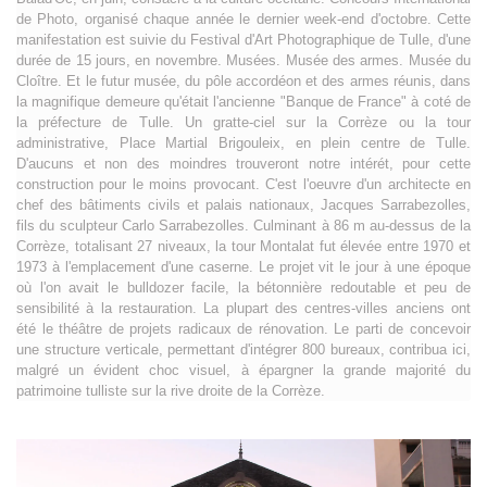
de Photo, organisé chaque année le dernier week-end d'octobre. Cette
manifestation est suivie du Festival d'Art Photographique de Tulle, d'une
durée de 15 jours, en novembre. Musées. Musée des armes. Musée du
Cloître. Et le futur musée, du pôle accordéon et des armes réunis, dans
la magnifique demeure qu'était l'ancienne "Banque de France" à coté de
la préfecture de Tulle. Un gratte-ciel sur la Corrèze ou la tour
administrative, Place Martial Brigouleix, en plein centre de Tulle.
D'aucuns et non des moindres trouveront notre intérét, pour cette
construction pour le moins provocant. C'est l'oeuvre d'un architecte en
chef des bâtiments civils et palais nationaux, Jacques Sarrabezolles,
fils du sculpteur Carlo Sarrabezolles. Culminant à 86 m au-dessus de la
Corrèze, totalisant 27 niveaux, la tour Montalat fut élevée entre 1970 et
1973 à l'emplacement d'une caserne. Le projet vit le jour à une époque
où l'on avait le bulldozer facile, la bétonnière redoutable et peu de
sensibilité à la restauration. La plupart des centres-villes anciens ont
été le théâtre de projets radicaux de rénovation. Le parti de concevoir
une structure verticale, permettant d'intégrer 800 bureaux, contribua ici,
malgré un évident choc visuel, à épargner la grande majorité du
patrimoine tulliste sur la rive droite de la Corrèze.