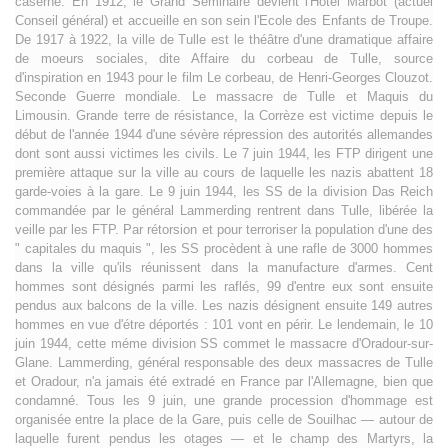
caserne. En 1912, le Grand Séminaire devient l'Hôtel Marbot (actuel
Conseil général) et accueille en son sein l'Ecole des Enfants de Troupe.
De 1917 à 1922, la ville de Tulle est le théâtre d'une dramatique affaire
de moeurs sociales, dite Affaire du corbeau de Tulle, source
d'inspiration en 1943 pour le film Le corbeau, de Henri-Georges Clouzot.
Seconde Guerre mondiale. Le massacre de Tulle et Maquis du
Limousin. Grande terre de résistance, la Corrèze est victime depuis le
début de l'année 1944 d'une sévère répression des autorités allemandes
dont sont aussi victimes les civils. Le 7 juin 1944, les FTP dirigent une
première attaque sur la ville au cours de laquelle les nazis abattent 18
garde-voies à la gare. Le 9 juin 1944, les SS de la division Das Reich
commandée par le général Lammerding rentrent dans Tulle, libérée la
veille par les FTP. Par rétorsion et pour terroriser la population d'une des
" capitales du maquis ", les SS procèdent à une rafle de 3000 hommes
dans la ville qu'ils réunissent dans la manufacture d'armes. Cent
hommes sont désignés parmi les raflés, 99 d'entre eux sont ensuite
pendus aux balcons de la ville. Les nazis désignent ensuite 149 autres
hommes en vue d'étre déportés : 101 vont en périr. Le lendemain, le 10
juin 1944, cette méme division SS commet le massacre d'Oradour-sur-
Glane. Lammerding, général responsable des deux massacres de Tulle
et Oradour, n'a jamais été extradé en France par l'Allemagne, bien que
condamné. Tous les 9 juin, une grande procession d'hommage est
organisée entre la place de la Gare, puis celle de Souilhac — autour de
laquelle furent pendus les otages — et le champ des Martyrs, la