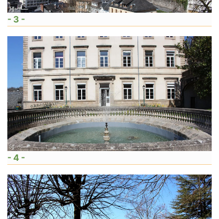
- 3 -
- 4 -