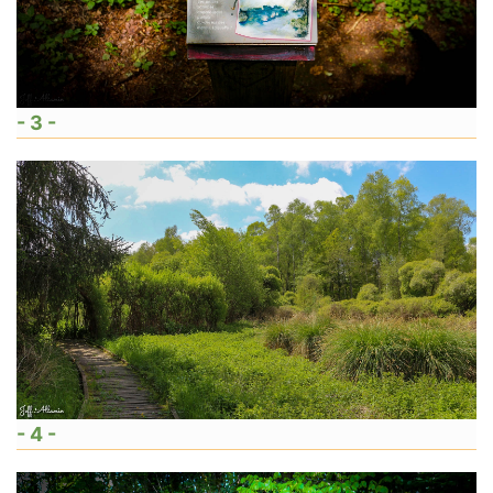
- 3 -
- 4 -