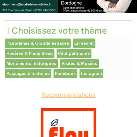
Choisissez votre thème
Panoramas & Grands espaces
En secret
Rivières & Plans d'eau
Petit patrmoine
Monuments historiques
Visites & Musées
Passages d'histoires
Facebook
Instagram
Recommandations