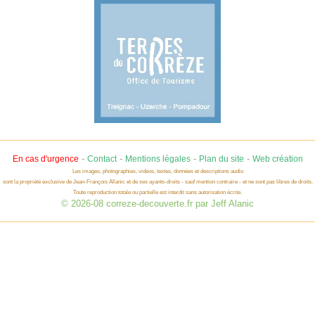
-
-
-
-
En cas d'urgence
Contact
Mentions légales
Plan du site
Web création
Les images, photographies, vidéos, textes, données et descriptions audio
sont la propriété exclusive de Jean-François Allanic et de ses ayants-droits - sauf mention contraire - et ne sont pas libres de droits.
Toute reproduction totale ou partielle est interdit sans autorisation écrite.
© 2026-08 correze-decouverte.fr par Jeff Alanic