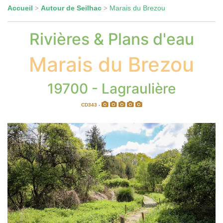
Accueil
Autour de Seilhac
Marais du Brezou
>
>
Rivières & Plans d'eau
Marais du Brezou
19700 - Lagraulière
CD343 -