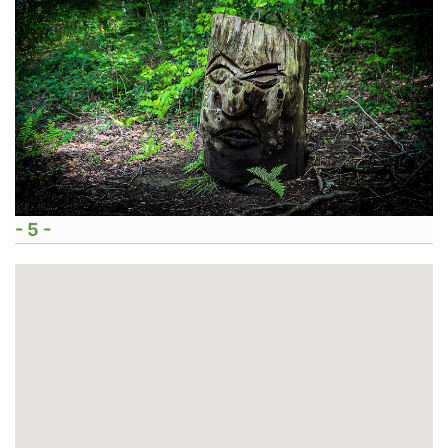
- 5 -