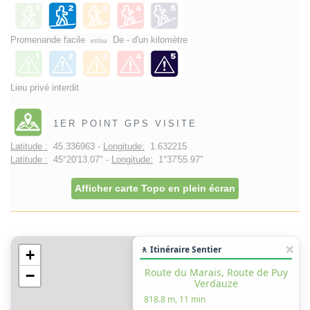
Promenande facile
De - d'un kilomètre
et/ou
Lieu privé interdit
1ER POINT GPS VISITE
Latitude :
45.336963 -
Longitude:
1.632215
Latitude :
45°20'13.07" -
Longitude:
1°37'55.97"
Afficher carte Topo en plein écran
🚶 Itinéraire Sentier
+
Route du Marais, Route de Puy
−
Verdauze
818.8 m, 11 min