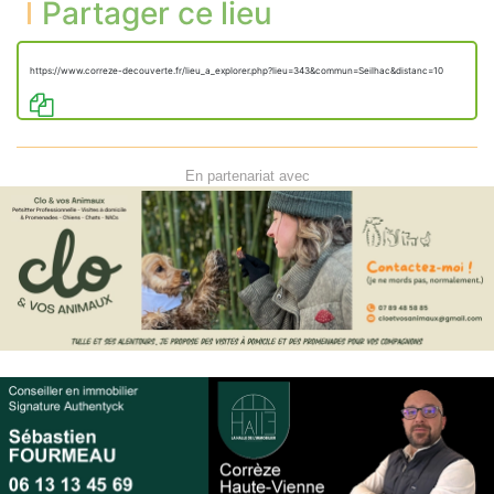
Partager ce lieu
https://www.correze-decouverte.fr/lieu_a_explorer.php?lieu=343&commun=Seilhac&distanc=10
En partenariat avec