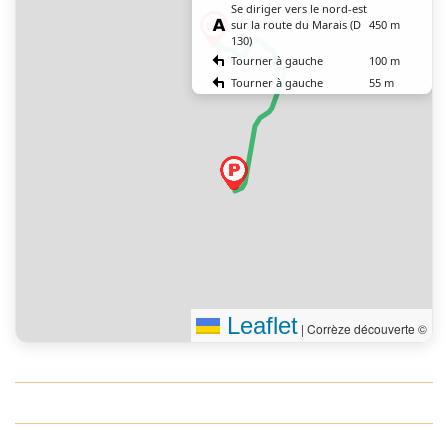
Se diriger vers le nord-est
sur la route du Marais (D
450 m
130)
Tourner à gauche
100 m
Tourner à gauche
55 m
Tourner à gauche
150 m
Tourner à gauche
70 m
Vous êtes arrivé à votre
0 m
destination
Leaflet
|
Corrèze découverte ©