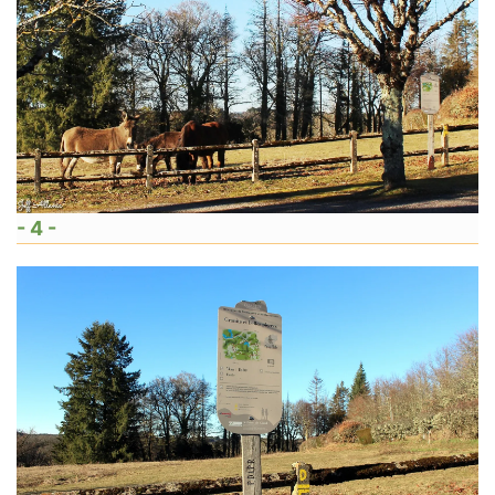
- 4 -