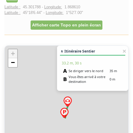
Latitude :
45.301788 -
Longitude:
1.868610
Latitude :
45°18'6.44" -
Longitude:
1°52'7.00"
Afficher carte Topo en plein écran
🚶 Itinéraire Sentier
+
−
33.2 m, 30 s
Se diriger vers le nord
35 m
Vous êtes arrivé à votre
0 m
destination