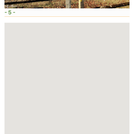
- 5 -