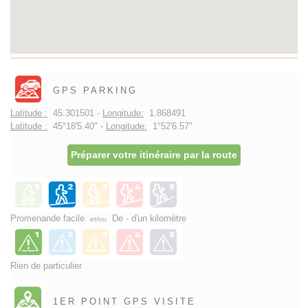
GPS PARKING
Latitude :
45.301501 -
Longitude:
1.868491
Latitude :
45°18'5.40" -
Longitude:
1°52'6.57"
Préparer votre itinéraire par la route
Promenande facile
De - d'un kilomètre
et/ou
Rien de particulier
1ER POINT GPS VISITE