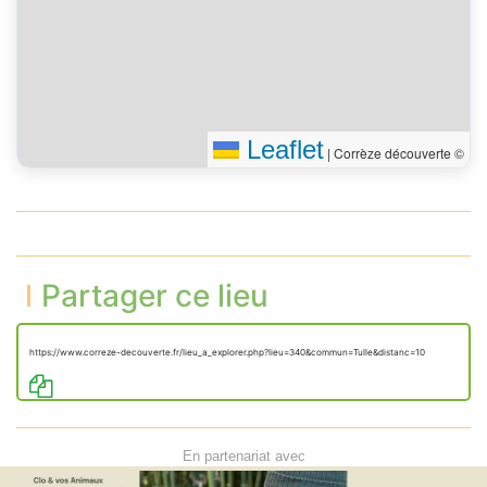
Leaflet
|
Corrèze découverte ©
Partager ce lieu
https://www.correze-decouverte.fr/lieu_a_explorer.php?lieu=340&commun=Tulle&distanc=10
En partenariat avec