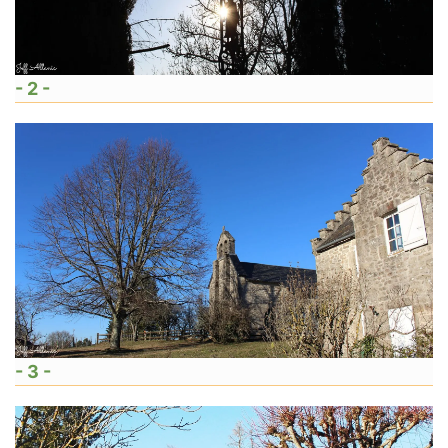
- 2 -
- 3 -