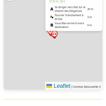
21.8 m, 30 s
Se diriger vers l’est sur le
20 m
chemin des Diligences
Tourner franchement à
3 m
droite
Vous êtes arrivé à votre
0 m
destination
Leaflet
|
Corrèze découverte ©