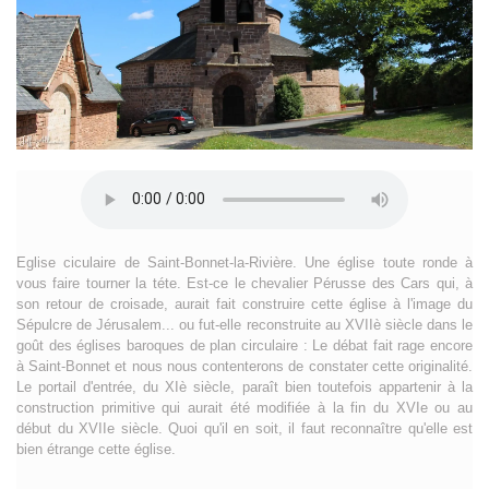
Eglise ciculaire de Saint-Bonnet-la-Rivière. Une église toute ronde à
vous faire tourner la téte. Est-ce le chevalier Pérusse des Cars qui, à
son retour de croisade, aurait fait construire cette église à l'image du
Sépulcre de Jérusalem... ou fut-elle reconstruite au XVIIè siècle dans le
goût des églises baroques de plan circulaire : Le débat fait rage encore
à Saint-Bonnet et nous nous contenterons de constater cette originalité.
Le portail d'entrée, du XIè siècle, paraît bien toutefois appartenir à la
construction primitive qui aurait été modifiée à la fin du XVIe ou au
début du XVIIe siècle. Quoi qu'il en soit, il faut reconnaître qu'elle est
bien étrange cette église.