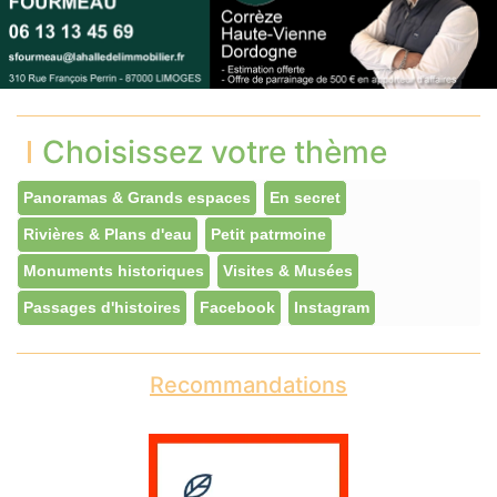
Choisissez votre thème
Panoramas & Grands espaces
En secret
Rivières & Plans d'eau
Petit patrmoine
Monuments historiques
Visites & Musées
Passages d'histoires
Facebook
Instagram
Recommandations