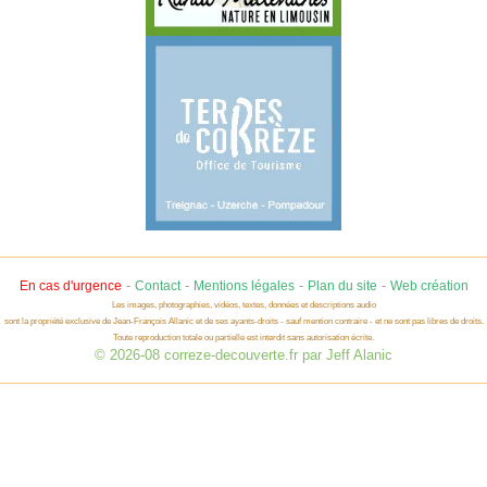
-
-
-
-
En cas d'urgence
Contact
Mentions légales
Plan du site
Web création
Les images, photographies, vidéos, textes, données et descriptions audio
sont la propriété exclusive de Jean-François Allanic et de ses ayants-droits - sauf mention contraire - et ne sont pas libres de droits.
Toute reproduction totale ou partielle est interdit sans autorisation écrite.
© 2026-08 correze-decouverte.fr par Jeff Alanic