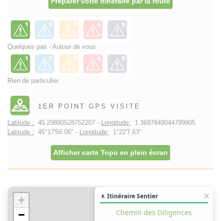
Préparer votre itinéraire par la route
Quelques pas - Autour de vous
Rien de particulier
1ER POINT GPS VISITE
Latitude :
45.29890528752207 -
Longitude:
1.3687849044799805
Latitude :
45°17'56.06" -
Longitude:
1°22'7.63"
Afficher carte Topo en plein écran
🚶 Itinéraire Sentier
+
Chemin des Diligences
−