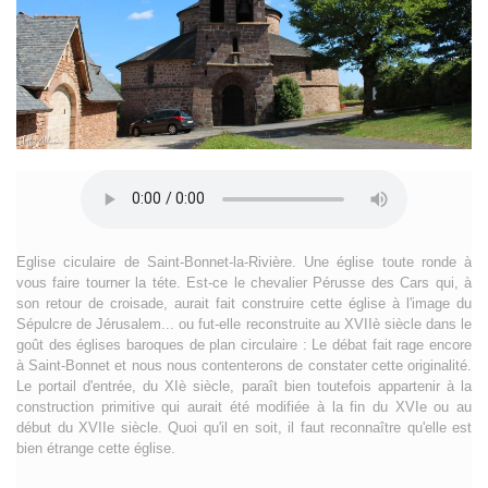
Eglise ciculaire de Saint-Bonnet-la-Rivière. Une église toute ronde à
vous faire tourner la téte. Est-ce le chevalier Pérusse des Cars qui, à
son retour de croisade, aurait fait construire cette église à l'image du
Sépulcre de Jérusalem... ou fut-elle reconstruite au XVIIè siècle dans le
goût des églises baroques de plan circulaire : Le débat fait rage encore
à Saint-Bonnet et nous nous contenterons de constater cette originalité.
Le portail d'entrée, du XIè siècle, paraît bien toutefois appartenir à la
construction primitive qui aurait été modifiée à la fin du XVIe ou au
début du XVIIe siècle. Quoi qu'il en soit, il faut reconnaître qu'elle est
bien étrange cette église.