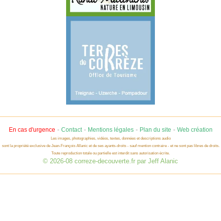
-
-
-
-
En cas d'urgence
Contact
Mentions légales
Plan du site
Web création
Les images, photographies, vidéos, textes, données et descriptions audio
sont la propriété exclusive de Jean-François Allanic et de ses ayants-droits - sauf mention contraire - et ne sont pas libres de droits.
Toute reproduction totale ou partielle est interdit sans autorisation écrite.
© 2026-08 correze-decouverte.fr par Jeff Alanic