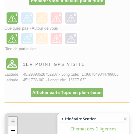
Préparer votre itinéraire par la route
Quelques pas - Autour de vous
Rien de particulier
1ER POINT GPS VISITE
Latitude :
45.29890528752207 -
Longitude:
1.3687849044799805
Latitude :
45°17'56.06" -
Longitude:
1°22'7.63"
Afficher carte Topo en plein écran
🚶 Itinéraire Sentier
+
Chemin des Diligences
−