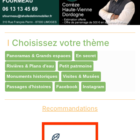
Choisissez votre thème
Panoramas & Grands espaces
En secret
Rivières & Plans d'eau
Petit patrmoine
Monuments historiques
Visites & Musées
Passages d'histoires
Facebook
Instagram
Recommandations