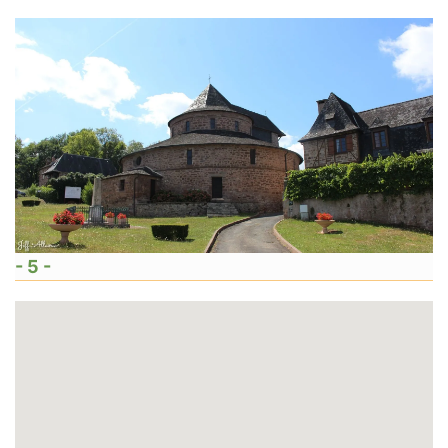
- 5 -