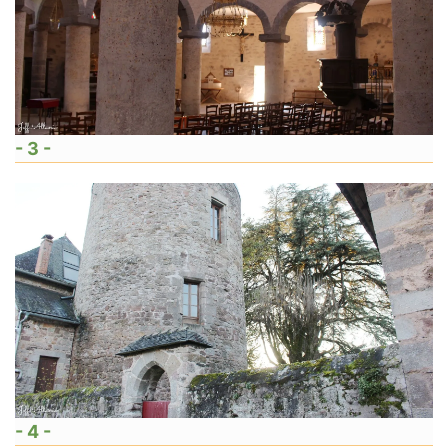
- 3 -
- 4 -