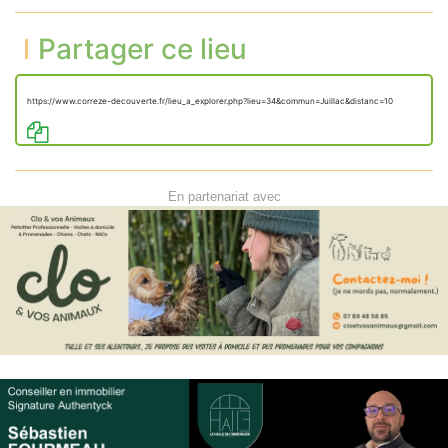
Partager ce lieu
https://www.correze-decouverte.fr/lieu_a_explorer.php?lieu=34&commun=Juillac&distanc=10
En partenariat avec