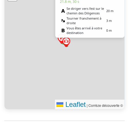
21.8 m, 30 s
Se diriger vers l’est sur le
20 m
chemin des Diligences
Tourner franchement à
3 m
droite
Vous êtes arrivé à votre
0 m
destination
Leaflet
|
Corrèze découverte ©