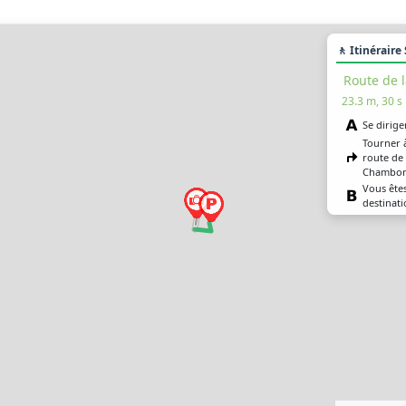
🚶 Itinéraire
Route de 
23.3 m, 30 s
Se dirige
Tourner à
route de 
Chambon 
Vous êtes
destinati