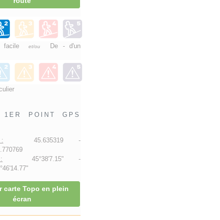
route
e facile
De - d'un
et/ou
culier
1ER POINT GPS
:
45.635319 -
.770769
:
45°38'7.15" -
46'14.77"
r carte Topo en plein
écran