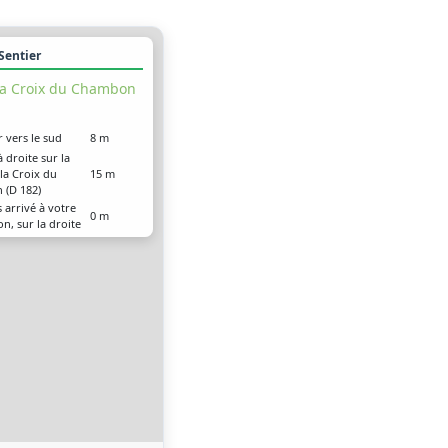
 Sentier
la Croix du Chambon
r vers le sud
8 m
 droite sur la
la Croix du
15 m
(D 182)
 arrivé à votre
0 m
on, sur la droite