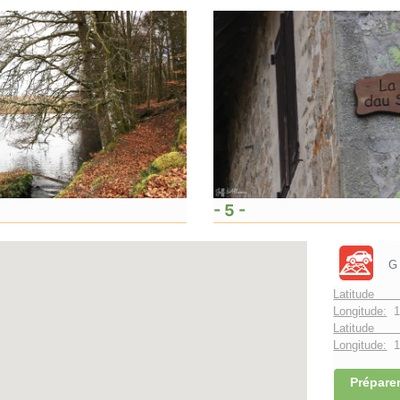
- 5 -
G
Latitude 
Longitude:
1
Latitude 
Longitude:
1°
Préparer