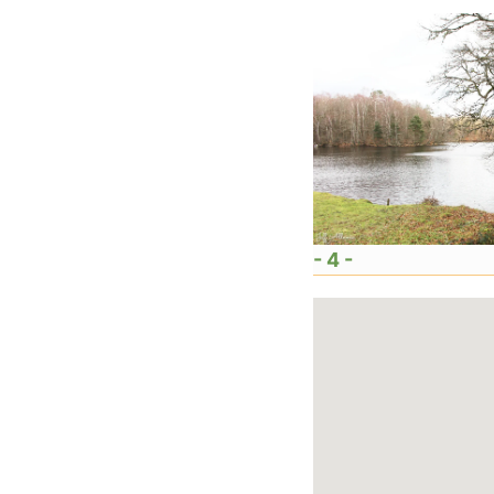
- 4 -