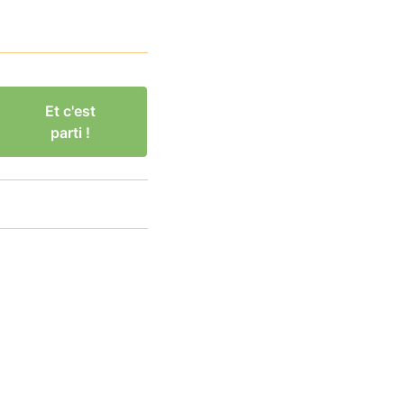
Et c'est
parti !