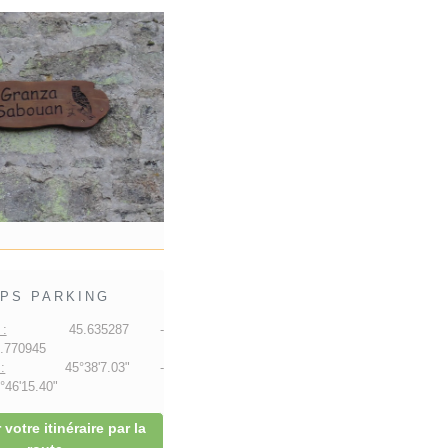
PS PARKING
:
45.635287 -
.770945
:
45°38'7.03" -
46'15.40"
 votre itinéraire par la