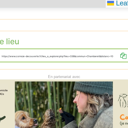
Leaf
e lieu
https://www.correze-decouverte.fr/lieu_a_explorer.php?lieu=338&commun=Chamberet&distanc=10
En partenariat avec