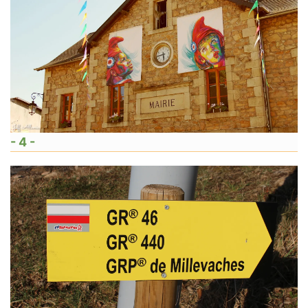
- 4 -