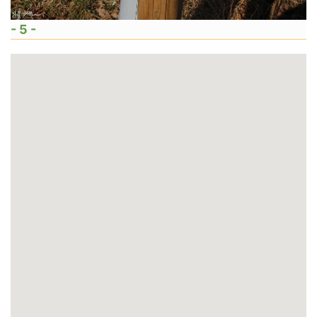
- 5 -