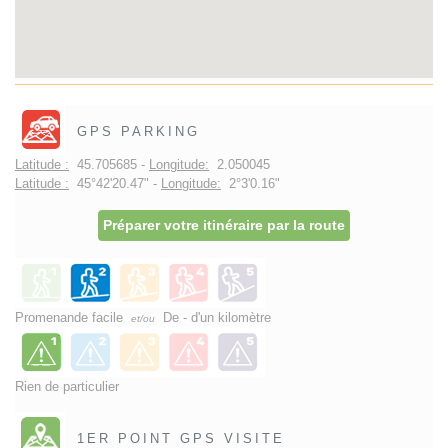
GPS PARKING
Latitude :
45.705685 -
Longitude:
2.050045
Latitude :
45°42'20.47" -
Longitude:
2°3'0.16"
Préparer votre itinéraire par la route
Promenande facile
De - d'un kilomètre
et/ou
Rien de particulier
1ER POINT GPS VISITE