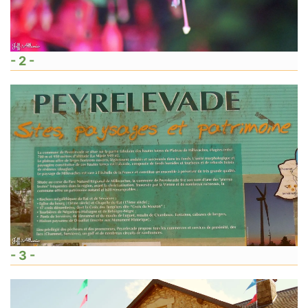
- 2 -
- 3 -