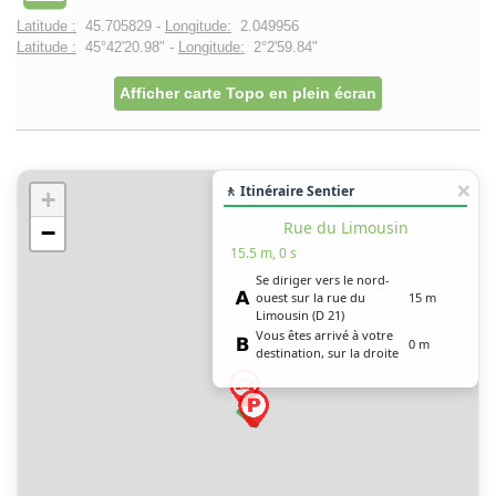
Latitude :
45.705829 -
Longitude:
2.049956
Latitude :
45°42'20.98" -
Longitude:
2°2'59.84"
Afficher carte Topo en plein écran
🚶 Itinéraire Sentier
+
Rue du Limousin
−
15.5 m, 0 s
Se diriger vers le nord-
ouest sur la rue du
15 m
Limousin (D 21)
Vous êtes arrivé à votre
0 m
destination, sur la droite