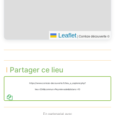
Leaflet
|
Corrèze découverte ©
Partager ce lieu
https://www.correze-decouverte.fr/lieu_a_explorer.php?
lieu=334&commun=Peyrelevade&distanc=10
En partenariat avec