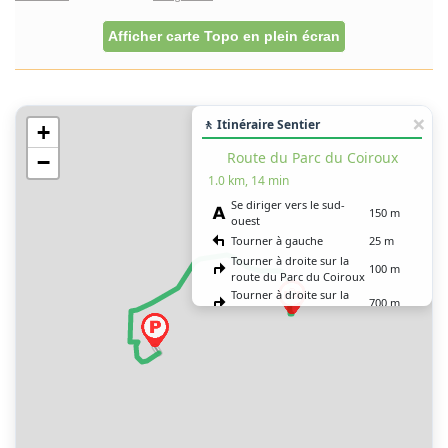
Afficher carte Topo en plein écran
🚶 Itinéraire Sentier
+
Route du Parc du Coiroux
−
1.0 km, 14 min
Se diriger vers le sud-
150 m
ouest
Tourner à gauche
25 m
Tourner à droite sur la
100 m
route du Parc du Coiroux
Tourner à droite sur la
700 m
route du Parc du Coiroux
Tourner à gauche pour
rester sur la route du
7 m
Parc du Coiroux
Vous êtes arrivé à votre
0 m
destination