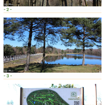
- 2 -
- 3 -