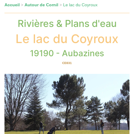
Accueil
Autour de Cornil
Le lac du Coyroux
>
>
Rivières & Plans d'eau
Le lac du Coyroux
19190 - Aubazines
CD331