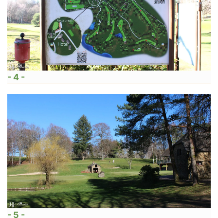
- 4 -
- 5 -