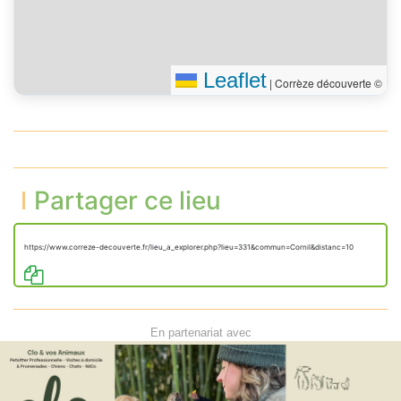
Leaflet
|
Corrèze découverte ©
Partager ce lieu
https://www.correze-decouverte.fr/lieu_a_explorer.php?lieu=331&commun=Cornil&distanc=10
En partenariat avec