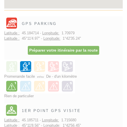
GPS PARKING
Latitude :
45.184714 -
Longitude:
1.70979
Latitude :
45°11'4.97" -
Longitude:
1°42'35.24"
Préparer votre itinéraire par la route
Promenande facile
De - d'un kilomètre
et/ou
Rien de particulier
1ER POINT GPS VISITE
Latitude :
45.185711 -
Longitude:
1.715680
Latitude :
45°11'8.56" -
Longitude:
1°42'56.45"