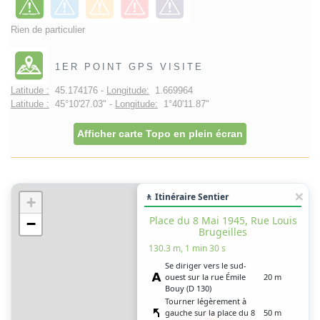
Rien de particulier
1ER POINT GPS VISITE
Latitude :
45.174176 -
Longitude:
1.669964
Latitude :
45°10'27.03" -
Longitude:
1°40'11.87"
Afficher carte Topo en plein écran
🚶 Itinéraire Sentier
+
Place du 8 Mai 1945, Rue Louis
−
Brugeilles
130.3 m, 1 min 30 s
Se diriger vers le sud-
ouest sur la rue Émile
20 m
Bouy (D 130)
Tourner légèrement à
gauche sur la place du 8
50 m