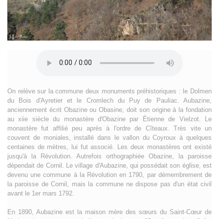
On relève sur la commune deux monuments préhistoriques : le Dolmen
du Bois d'Ayretier et le Cromlech du Puy de Pauliac. Aubazine,
anciennement écrit Obazine ou Obasine, doit son origine à la fondation
au xiie siècle du monastère d'Obazine par Étienne de Vielzot. Le
monastère fut affilié peu après à l'ordre de Cîteaux. Très vite un
couvent de moniales, installé dans le vallon du Coyroux à quelques
centaines de mètres, lui fut associé. Les deux monastères ont existé
jusqu'à la Révolution. Autrefois orthographiée Obazine, la paroisse
dépendait de Cornil. Le village d'Aubazine, qui possédait son église, est
devenu une commune à la Révolution en 1790, par démembrement de
la paroisse de Cornil, mais la commune ne dispose pas d'un état civil
avant le 1er mars 1792.
En 1890, Aubazine est la maison mère des sœurs du Saint-Cœur de