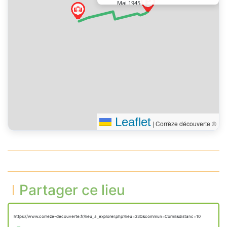
Mai 1945
Tourner à gauche sur la
60 m
rue Louis Brugeilles (D 48)
Vous êtes arrivé à votre
0 m
destination
Leaflet
|
Corrèze découverte ©
Partager ce lieu
https://www.correze-decouverte.fr/lieu_a_explorer.php?lieu=330&commun=Cornil&distanc=10