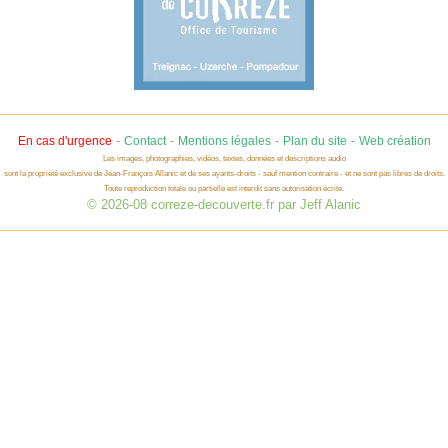
-
-
-
-
En cas d'urgence
Contact
Mentions légales
Plan du site
Web création
Les images, photographies, vidéos, textes, données et descriptions audio
sont la propriété exclusive de Jean-François Allanic et de ses ayants-droits - sauf mention contraire - et ne sont pas libres de droits.
Toute reproduction totale ou partielle est interdit sans autorisation écrite.
© 2026-08 correze-decouverte.fr par Jeff Alanic