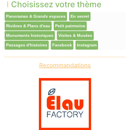
Choisissez votre thème
Panoramas & Grands espaces
En secret
Rivières & Plans d'eau
Petit patrmoine
Monuments historiques
Visites & Musées
Passages d'histoires
Facebook
Instagram
Recommandations