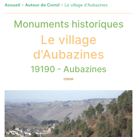
Accueil
Autour de Cornil
Le village d'Aubazines
>
>
Monuments historiques
Le village
d'Aubazines
19190 - Aubazines
CD330