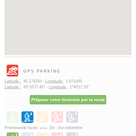
GPS PARKING
Latitude :
45.174293 -
Longitude:
1.671445
Latitude :
45°10'27.45" -
Longitude:
1°40'17.20"
Préparer votre itinéraire par la route
Promenande facile
De - d'un kilomètre
et/ou