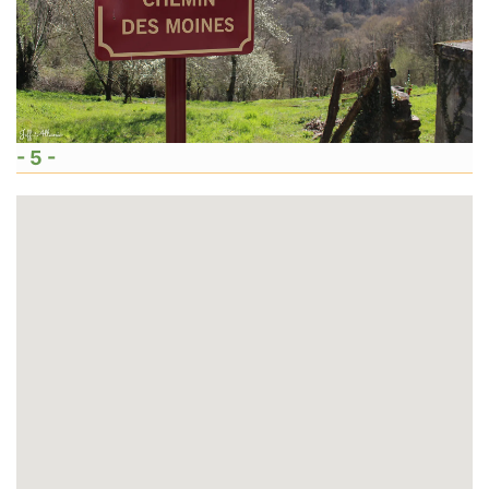
- 5 -