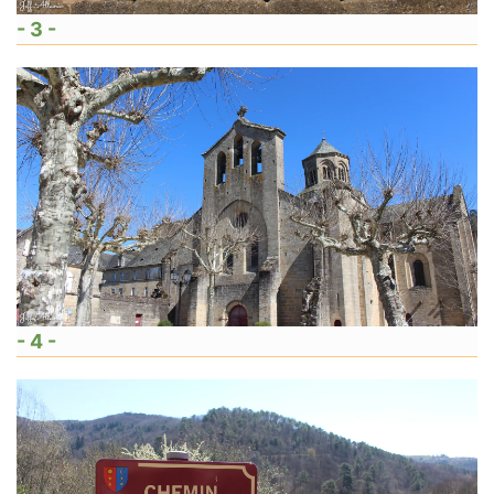
- 3 -
- 4 -