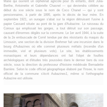
Marie qui ouvrent un orphelinat agricole pour 35 enfants, dont Julia-
Berthe, Antoinette et Gabrielle Chasnel — qui deviendra célèbre au
début du xxe siècle sous le nom de Coco Chanel — qui y sont
pensionnaires, à partir de 1895, après le décès de leur mère. En
septembre 1921, un ouragan s'abat sur la région détruisant l'usine à
papier Cassard située au pont de la gare d'Aubazine. Le ruisseau du
Coiroux qui emplissait les gorges, a tout détruit sur son passage,
causant d'énormes dégâts sur la commune. Le 1er avril 1944, à la suite
de la 2e embuscade de Cornil tendue par des résistants du maquis du
Limousin, une section de la division Brehmer fait une incursion dans le
bourg d'Aubazines où elle commet plusieurs méfaits (incendie d'un
immeuble, viol et plusieurs vols). Le site, les établissements
monastiques et leurs dépendances ont fait l'objet de fouilles
archéologiques et d'études très poussées dans le dernier tiers du xxe
siècle, sous la direction du professeur d'histoire médiévale Bernadette
Barrière. Selon le code officiel géographique élaboré par l'Insee, le nom
officiel de la commune s'écrit Aubazines1, même si l'orthographe
Aubazine est utilisée.