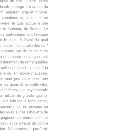
urale du site. Quatre unités
 du site protégé. En amont du
nom, apparaît large et minéral.
 variations de volu met ne
ivière, le quai accueille une
r le faubourg du Bastier. Le
lus particulièrement l'époque
 le quai. À l'aval du quai
meures - dont celle dite de "
 soutenus par de hauts murs
ment la pente ou s'organisent
ticulièrement de remarquables
uelles perpendiculaires à la
aire où, en rez-de-chaussée,
ais sont peu valorisées: une
les quais et la vieille ville.
s précédents, une physionomie
an urbain de grande qualité.
des toitures à forte pente,
 couvertes ou de niveaux en
les vues sur la silhouette de
 rejoignent une promenade sur
elui situé à l'aval du pont a
on. Néanmoins, il paraîtrait