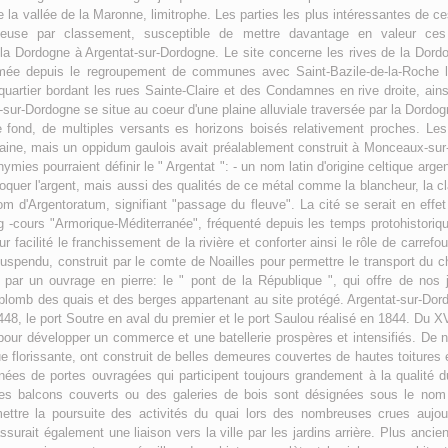
 la vallée de la Maronne, limitrophe. Les parties les plus intéressantes de ces 
tieuse par classement, susceptible de mettre davantage en valeur ces
la Dordogne à Argentat-sur-Dordogne. Le site concerne les rives de la Dordog
ée depuis le regroupement de communes avec Saint-Bazile-de-la-Roche le
quartier bordant les rues Sainte-Claire et des Condamnes en rive droite, ain
-sur-Dordogne se situe au coeur d'une plaine alluviale traversée par la Dordogn
de fond, de multiples versants es horizons boisés relativement proches. Les
maine, mais un oppidum gaulois avait préalablement construit à Monceaux-su
mies pourraient définir le " Argentat ": - un nom latin d'origine celtique argent
oquer l'argent, mais aussi des qualités de ce métal comme la blancheur, la clart
e nom d'Argentoratum, signifiant "passage du fleuve". La cité se serait en eff
long -cours "Armorique-Méditerranée", fréquenté depuis les temps protohistor
 facilité le franchissement de la rivière et conforter ainsi le rôle de carrefour
suspendu, construit par le comte de Noailles pour permettre le transport du 
 par un ouvrage en pierre: le " pont de la République ", qui offre de nos
plomb des quais et des berges appartenant au site protégé. Argentat-sur-Dordo
448, le port Soutre en aval du premier et le port Saulou réalisé en 1844. Du XVI
n pour développer un commerce et une batellerie prospères et intensifiés. De
e florissante, ont construit de belles demeures couvertes de hautes toitures e
rnées de portes ouvragées qui participent toujours grandement à la qualité 
es balcons couverts ou des galeries de bois sont désignées sous le nom
mettre la poursuite des activités du quai lors des nombreuses crues aujour
surait également une liaison vers la ville par les jardins arrière. Plus anc