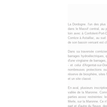
La Dordogne. l'un des plus
dans le Massif central, au 
loin avec à Confolent-Port-
Corrèze à Astaillac, au sud
de son bassin versant est c
Dans sa traversée corrézien
barrages hydroélectriques, 
d'une vingtaine de barrages
- et celui d'Argentat-sur-D
nombreuses protections ou l
réserve de biosphère, sites
et un site classé.
En aval, plusieurs inscript
vallée de la Maronne. Comm
parties assez restreintes: l
Merle, sur la Maronne. Ce n'
part et d'autre du fleuve, d