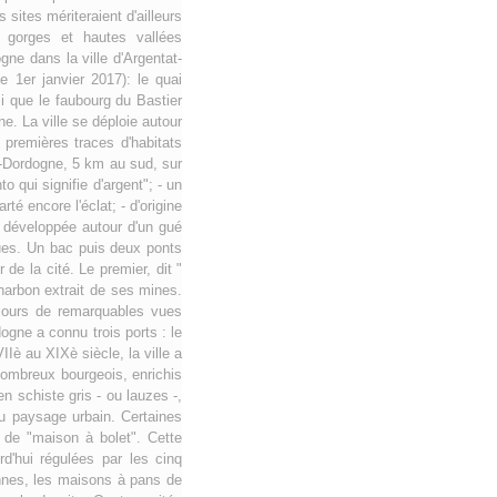
sites mériteraient d'ailleurs
 gorges et hautes vallées
ne dans la ville d'Argentat-
 1er janvier 2017): le quai
si que le faubourg du Bastier
e. La ville se déploie autour
 premières traces d'habitats
r-Dordogne, 5 km au sud, sur
o qui signifie d'argent"; - un
é encore l'éclat; - d'origine
et développée autour d'un gué
iques. Un bac puis deux ponts
 de la cité. Le premier, dit "
charbon extrait de ses mines.
 jours de remarquables vues
gne a connu trois ports : le
Iè au XIXè siècle, la ville a
 nombreux bourgeois, enrichis
n schiste gris - ou lauzes -,
du paysage urbain. Certaines
 de "maison à bolet". Cette
d'hui régulées par les cinq
iennes, les maisons à pans de