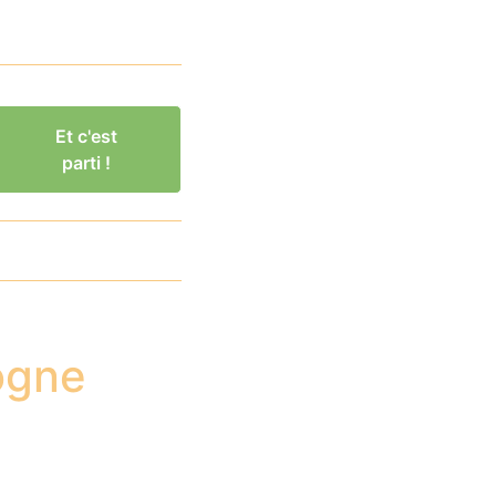
Et c'est
parti !
ogne