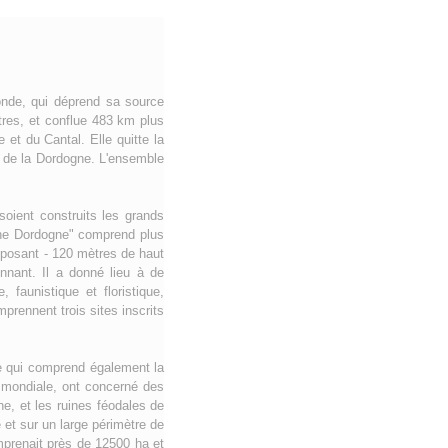
onde, qui déprend sa source
tres, et conflue 483 km plus
et du Cantal. Elle quitte la
t de la Dordogne. L'ensemble
soient construits les grands
aîne Dordogne" comprend plus
mposant - 120 mètres de haut
onnant. Il a donné lieu à de
 faunistique et floristique,
rennent trois sites inscrits
ge qui comprend également la
 mondiale, ont concerné des
ne, et les ruines féodales de
 et sur un large périmètre de
omprenait près de 12500 ha et