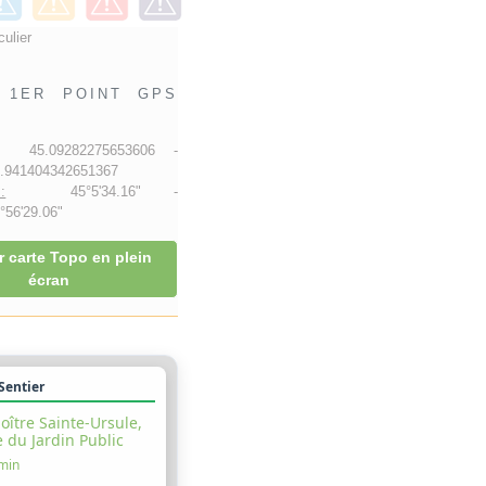
culier
1ER POINT GPS
45.09282275653606 -
941404342651367
:
45°5'34.16" -
56'29.06"
r carte Topo en plein
écran
 Sentier
oître Sainte-Ursule,
 du Jardin Public
 min