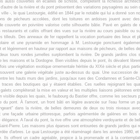
es aussi couvertes en écailles de schiste, complètent la richesse architect
t d'autre de la rivière et du pont présentent des variations paysagères au sein
é ville -, le quai Lestourgie, édifié en 1844 par le notable qui lui a donné son 
ons de pécheurs accolées, dont les toitures en ardoises jouent avec des
e couverte en poivrière valorise cette silhouette bâtie. Pavé en galets de r
restaurants et cafés offrant des vues sur la rivière au cours paisible ou su
 tilleuls. Des anneaux de fer rappellent la vocation portuaire des lieux et p
laire et une pyramide en hommage à M. Lestourgie ponctuent également
it et légèrement en hauteur par rapport aux maisons de pécheurs, de belles de
ux tours rondes jumelles surplombent la rivière. De grands jardins clos
les maisons et la Dordogne. Bien visibles depuis le pont, ils dévalent libre
arfois une végétation exotique ornementale héritée du XIXè siècle et plus par
t souvent une galerie végétale juste au-dessus du quai. Une succession de r
entre les hauts murs des jardins, jusqu'aux rues des Condamnes et Sainte-Cl
traces des boutiques qui y étaient établies. Ces ruelles rejoignant les qu
alets compléterait la mise en valeur et les multiples liaisons piétonnes entre 
en visible depuis les quais, le faubourg du Bastier offre, comme les secteur
re du pont. À l'amont, un front bâti en légère avancée sur l'eau forme un p
geant" dans la rivière, de belles demeures de deux ou trois niveaux avec 
nt une façade urbaine pittoresque, parfois agrémentée de galènes en bois
élégance. A l'aval du pont, la rive offre une atmosphère verdoyante et de bel
e Saint-Pierre. Les maisons plus éparses sont entourées de grands jardins qui
rdée d'arbres. Le quai Lestourgie a été réaménagé dans les années 1980, et c
Ils offrent un cadre agréable, propice à la promenade et à la contemplati