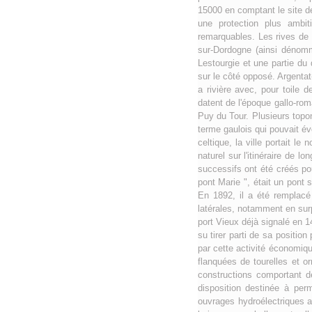
15000 en comptant le site de
une protection plus ambi
remarquables. Les rives de 
sur-Dordogne (ainsi dénomm
Lestourgie et une partie du 
sur le côté opposé. Argentat
a rivière avec, pour toile 
datent de l'époque gallo-ro
Puy du Tour. Plusieurs topony
terme gaulois qui pouvait év
celtique, la ville portait l
naturel sur l'itinéraire de 
successifs ont été créés pour
pont Marie ", était un pont 
En 1892, il a été remplacé
latérales, notamment en sur
port Vieux déjà signalé en 1
su tirer parti de sa positio
par cette activité économiqu
flanquées de tourelles et o
constructions comportant d
disposition destinée à per
ouvrages hydroélectriques as