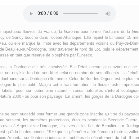
 majestueux fleuves de France, la Garonne pour former l'estuaire de la Gir
puy de Sancy bouche dans l'océan Atlantique. Elle rejoint le Limousin 15 mè
Dieu, où elle marque la limite avec les départements voisins du Puy-de-Dôme 
 de Beaulieu-sur-Dordogne, pour traverser le nord du Lot, puis le départemen
lassé en tant que réserve de biosphère par l'Unesco.
ne, la Dordogne est très encaissée. Elle l'était encore plus avant que ne 
qui ont noyé le fond de son lit et celui de nombre de ses affluents : la "ch
, dont cinq sur la Dordogne elle-méme. Celui de Bort-les-Orgues est le plus i
ordogne le plus petit. Malgré cette transformation, le fleuve reste impressi
abels, pour son patrimoine naturel - zones naturelles d'intérét écologique,
 Natura 2000 - ou pour son paysage. En amont, les gorges de la Dordogne comp
ions se sont succédé pour former une grande zone inscrite au titre du paysa
e souvent, les premières protections, établies pendant la Seconde Guerre
es rives à Argentat-sur-Dordogne, les rives et les îles de Beaulieu-sur-Dordog
est qu'à la fin des années 1970 que le périmètre a été étendu à toute la vallée
epuis Argentat-sur-Dordogne jusqu'aux frontières du département du Lot. Il c