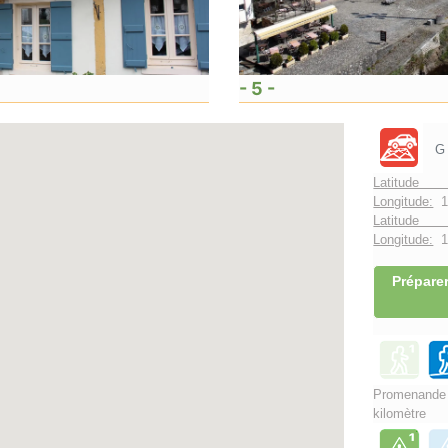
- 5 -
G
Latitude 
Longitude:
1
Latitude 
Longitude:
1°
Préparer
Promenand
kilomètre