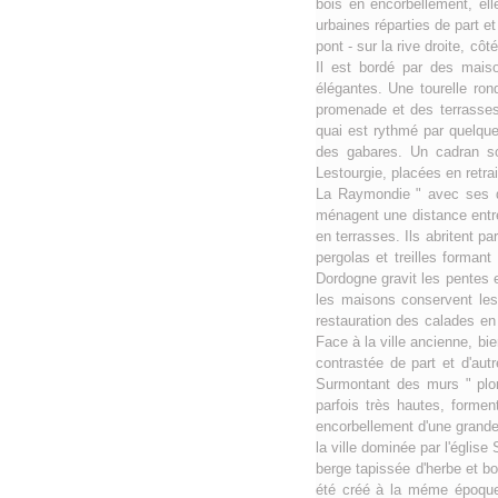
bois en encorbellement, ell
urbaines réparties de part e
pont - sur la rive droite, côt
Il est bordé par des mais
élégantes. Une tourelle rond
promenade et des terrasses 
quai est rythmé par quelques
des gabares. Un cadran so
Lestourgie, placées en retra
La Raymondie " avec ses de
ménagent une distance entre 
en terrasses. Ils abritent p
pergolas et treilles forman
Dordogne gravit les pentes 
les maisons conservent les 
restauration des calades en g
Face à la ville ancienne, bi
contrastée de part et d'aut
Surmontant des murs " plon
parfois très hautes, forme
encorbellement d'une grande 
la ville dominée par l'églis
berge tapissée d'herbe et bo
été créé à la méme époque. 