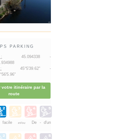
PS PARKING
:
45.094338 -
.934988
:
45°5'39.62" -
56'5.96"
 votre itinéraire par la
route
e facile
De - d'un
et/ou