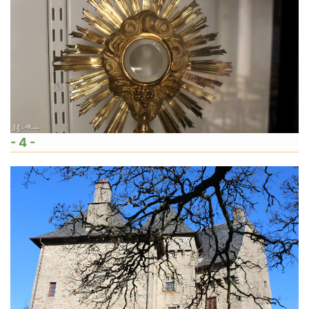
- 4 -