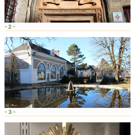
- 2 -
- 3 -