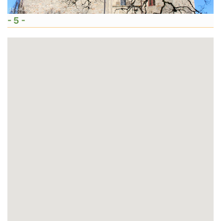
- 5 -