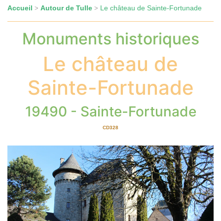
Accueil
Autour de Tulle
Le château de Sainte-Fortunade
>
>
Monuments historiques
Le château de
Sainte-Fortunade
19490 - Sainte-Fortunade
CD328