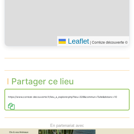
Leaflet
|
Corrèze découverte ©
Partager ce lieu
https://www.correze-decouverte.fr/lieu_a_explorer.php?lieu=328&commun=Tulle&distanc=10
En partenariat avec