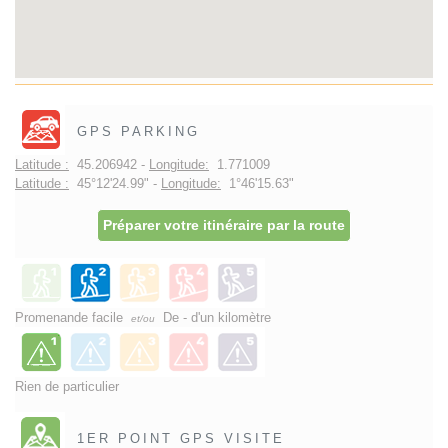
GPS PARKING
Latitude :
45.206942 -
Longitude:
1.771009
Latitude :
45°12'24.99" -
Longitude:
1°46'15.63"
Préparer votre itinéraire par la route
Promenande facile
De - d'un kilomètre
et/ou
Rien de particulier
1ER POINT GPS VISITE