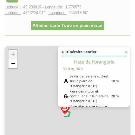
Latitude :
45.206919 -
Longitude:
1.770973
Latitude :
45°12'24.91" -
Longitude:
1°46'15.50"
Afficher carte Topo en plein écran
🚶 Itinéraire Sentier
+
Place de l’Orangerie
−
32.6 m, 30 s
Se diriger vers le sud-est
sur la place de
10 m
l’Orangerie (D 1E)
Faire demi-tour et
continuer sur la place de
20 m
l’Orangerie (D 1E)
Vous êtes arrivé à votre
0 m
destination, sur la droite