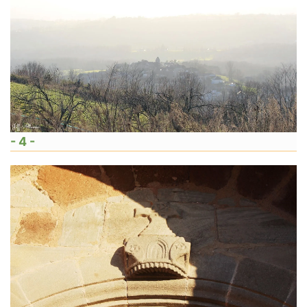
- 4 -