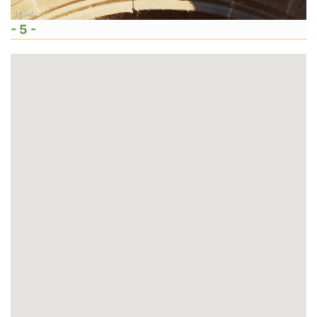
- 5 -