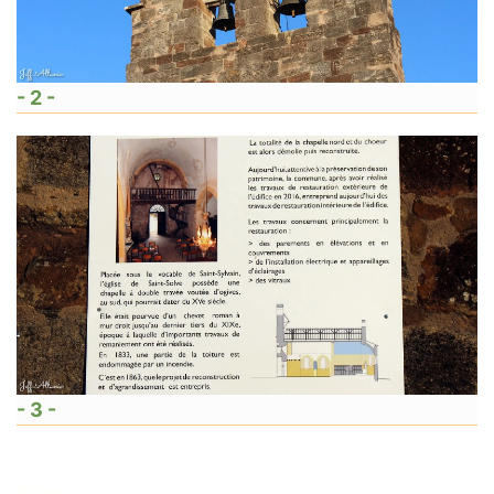
- 2 -
- 3 -