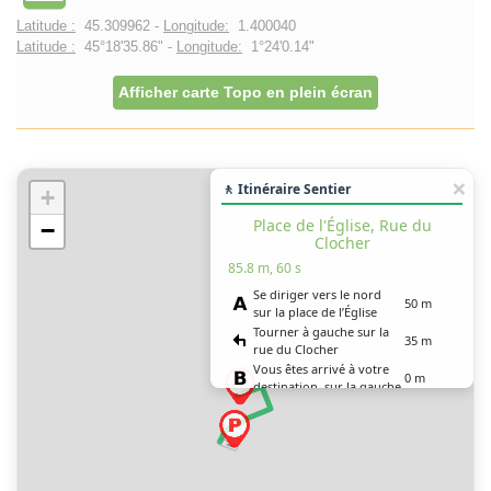
Latitude :
45.309962 -
Longitude:
1.400040
Latitude :
45°18'35.86" -
Longitude:
1°24'0.14"
Afficher carte Topo en plein écran
🚶 Itinéraire Sentier
+
Place de l'Église, Rue du
−
Clocher
85.8 m, 60 s
Se diriger vers le nord
50 m
sur la place de l’Église
Tourner à gauche sur la
35 m
rue du Clocher
Vous êtes arrivé à votre
0 m
destination, sur la gauche
Place de l'Église, Rue du
Clocher
95.7 m, 1 min 30 s