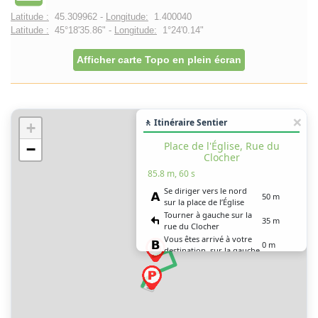
Latitude :
45.309962 -
Longitude:
1.400040
Latitude :
45°18'35.86" -
Longitude:
1°24'0.14"
Afficher carte Topo en plein écran
🚶 Itinéraire Sentier
+
Place de l'Église, Rue du
−
Clocher
85.8 m, 60 s
Se diriger vers le nord
50 m
sur la place de l’Église
Tourner à gauche sur la
35 m
rue du Clocher
Vous êtes arrivé à votre
0 m
destination, sur la gauche
Place de l'Église, Rue du
Clocher
95.7 m, 1 min 30 s