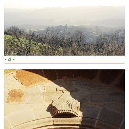
- 4 -