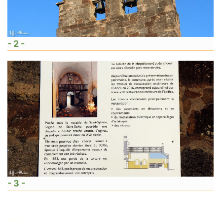
- 2 -
- 3 -