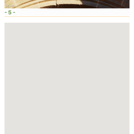
- 5 -