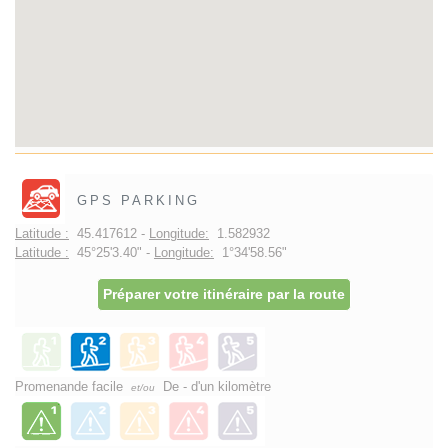
GPS PARKING
Latitude :
45.417612 -
Longitude:
1.582932
Latitude :
45°25'3.40" -
Longitude:
1°34'58.56"
Préparer votre itinéraire par la route
Promenande facile
De - d'un kilomètre
et/ou