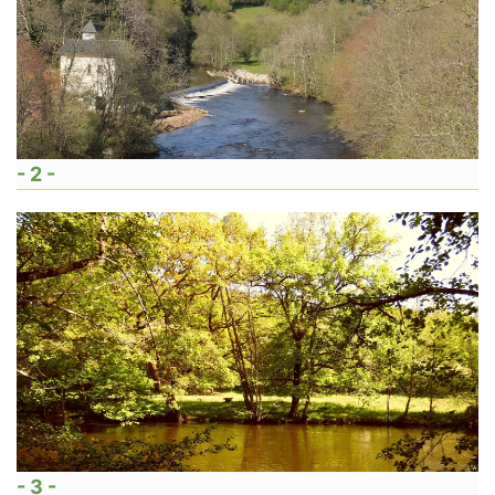
- 2 -
- 3 -