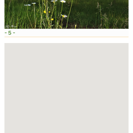
- 5 -