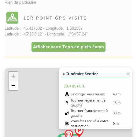
Rien de particulier
1ER POINT GPS VISITE
Latitude :
45.417532 -
Longitude:
1.582567
Latitude :
45°25'3.12" -
Longitude:
1°34'57.24"
Afficher carte Topo en plein écran
🚶 Itinéraire Sentier
+
−
88.4 m, 60 s
Se diriger vers l’ouest
40 m
Tourner légèrement à
15 m
gauche
Tourner franchement à
30 m
gauche
Vous êtes arrivé à votre
0 m
destination