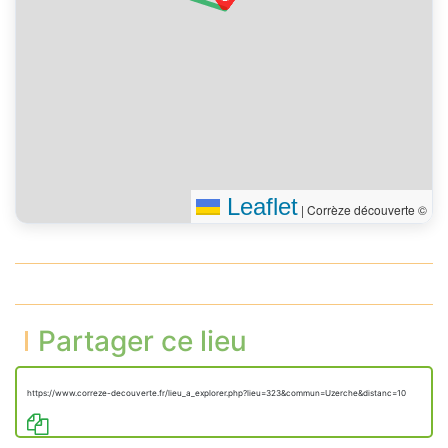
Leaflet
|
Corrèze découverte ©
Partager ce lieu
https://www.correze-decouverte.fr/lieu_a_explorer.php?lieu=323&commun=Uzerche&distanc=10