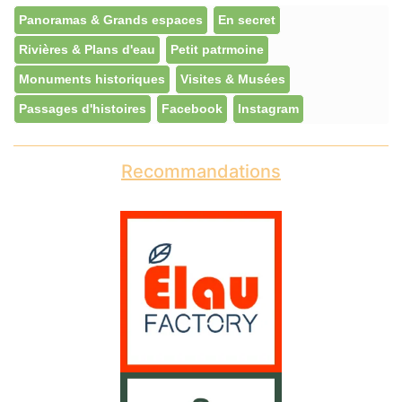
Panoramas & Grands espaces
En secret
Rivières & Plans d'eau
Petit patrmoine
Monuments historiques
Visites & Musées
Passages d'histoires
Facebook
Instagram
Recommandations