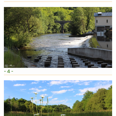
- 4 -