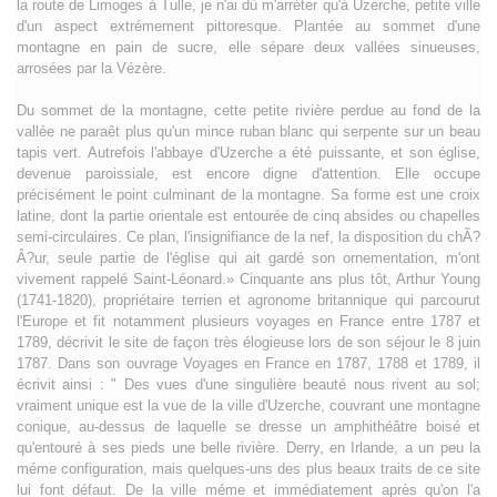
la route de Limoges à Tulle, je n'ai dù m'arréter qu'à Uzerche, petite ville
d'un aspect extrémement pittoresque. Plantée au sommet d'une
montagne en pain de sucre, elle sépare deux vallées sinueuses,
arrosées par la Vézère.
Du sommet de la montagne, cette petite rivière perdue au fond de la
vallée ne paraêt plus qu'un mince ruban blanc qui serpente sur un beau
tapis vert. Autrefois l'abbaye d'Uzerche a été puissante, et son église,
devenue paroissiale, est encore digne d'attention. Elle occupe
précisément le point culminant de la montagne. Sa forme est une croix
latine, dont la partie orientale est entourée de cinq absides ou chapelles
semi-circulaires. Ce plan, l'insignifiance de la nef, la disposition du chÃ?
Â?ur, seule partie de l'église qui ait gardé son ornementation, m'ont
vivement rappelé Saint-Léonard.» Cinquante ans plus tôt, Arthur Young
(1741-1820), propriétaire terrien et agronome britannique qui parcourut
l'Europe et fit notamment plusieurs voyages en France entre 1787 et
1789, décrivit le site de façon très élogieuse lors de son séjour le 8 juin
1787. Dans son ouvrage Voyages en France en 1787, 1788 et 1789, il
écrivit ainsi : " Des vues d'une singulière beauté nous rivent au sol;
vraiment unique est la vue de la ville d'Uzerche, couvrant une montagne
conique, au-dessus de laquelle se dresse un amphithéâtre boisé et
qu'entouré à ses pieds une belle rivière. Derry, en Irlande, a un peu la
méme configuration, mais quelques-uns des plus beaux traits de ce site
lui font défaut. De la ville méme et immédiatement après qu'on l'a