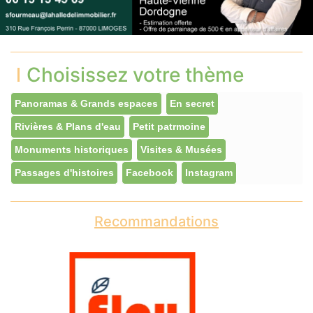
Choisissez votre thème
Panoramas & Grands espaces
En secret
Rivières & Plans d'eau
Petit patrmoine
Monuments historiques
Visites & Musées
Passages d'histoires
Facebook
Instagram
Recommandations