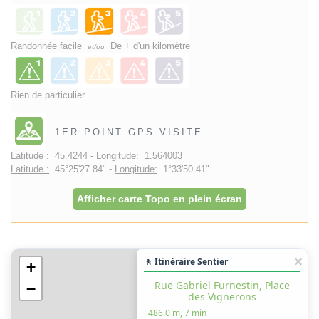
Randonnée facile
De + d'un kilomètre
et/ou
Rien de particulier
1ER POINT GPS VISITE
Latitude :
45.4244 -
Longitude:
1.564003
Latitude :
45°25'27.84" -
Longitude:
1°33'50.41"
Afficher carte Topo en plein écran
🚶 Itinéraire Sentier
+
Rue Gabriel Furnestin, Place
−
des Vignerons
486.0 m, 7 min