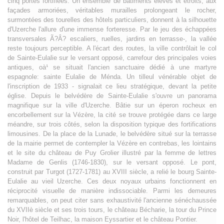
cinq portes fortifiées. Un ensemble de bâtiments élevés et étroits, aux
façades armoriées, véritables murailles prolongeant le rocher,
surmontées des tourelles des hôtels particuliers, donnent à la silhouette
d'Uzerche l'allure d'une immense forteresse. Par le jeu des échappées
transversales Ã?Â? escaliers, ruelles, jardins en terrasse-, la vallée
reste toujours perceptible. A l'écart des routes, la ville contrôlait le col
de Sainte-Eulalie sur le versant opposé, carrefour des principales voies
antiques, oà¹ se situait l'ancien sanctuaire dédié à une martyre
espagnole: sainte Eulalie de Ménda. Un tilleul vénérable objet de
l'inscription de 1933 - signalait ce lieu stratégique, devant la petite
église. Depuis le belvédère de Sainte-Eulalie s'ouvre un panorama
magnifique sur la ville d'Uzerche. Bâtie sur un éperon rocheux en
encorbellement sur la Vézère, la cité se trouve protégée dans ce large
méandre, sur trois côtés, selon la disposition typique des fortifications
limousines. De la place de la Lunade, le belvédère situé sur la terrasse
de la mairie permet de contempler la Vézère en contrebas, les lointains
et le site du château de Puy Grolier illustré par la femme de lettres
Madame de Genlis (1746-1830), sur le versant opposé. Le pont,
construit par Turgot (1727-1781) au XVIII siècle, a relié le bourg Sainte-
Eulalie au vieil Uzerche. Ces deux noyaux urbains fonctionnent en
réciprocité visuelle de manière indissociable. Parmi les demeures
remarquables, on peut citer sans exhaustivité l'ancienne sénéchaussée
du XVIIè siècle et ses trois tours, le château Bécharie, la tour du Prince
Noir, l'hôtel de Teilhac, la maison Eyssartier et le château Pontier.