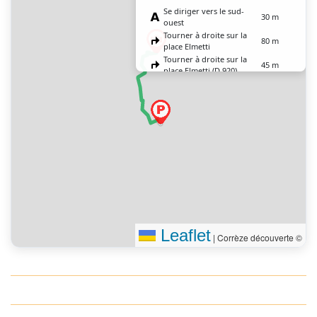
Se diriger vers le sud-
30 m
ouest
Tourner à droite sur la
80 m
place Elmetti
Tourner à droite sur la
45 m
place Elmetti (D 920)
Tourner à gauche sur la
100 m
place Marie Colein
Tourner à droite sur la
80 m
place des Vignerons
Tourner à droite sur la
40 m
rue Saint-Nicolas
Tourner à droite sur la
70 m
place de la Lunade
Tourner légèrement à
20 m
droite
Vous êtes arrivé à votre
0 m
destination
Leaflet
|
Corrèze découverte ©