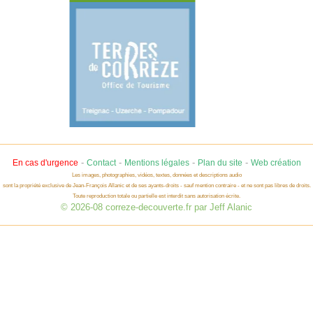
-
-
-
-
En cas d'urgence
Contact
Mentions légales
Plan du site
Web création
Les images, photographies, vidéos, textes, données et descriptions audio
sont la propriété exclusive de Jean-François Allanic et de ses ayants-droits - sauf mention contraire - et ne sont pas libres de droits.
Toute reproduction totale ou partielle est interdit sans autorisation écrite.
© 2026-08 correze-decouverte.fr par Jeff Alanic