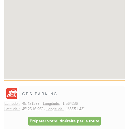
GPS PARKING
Latitude :
45.421377 -
Longitude:
1.564286
Latitude :
45°25'16.96" -
Longitude:
1°33'51.43"
Préparer votre itinéraire par la route