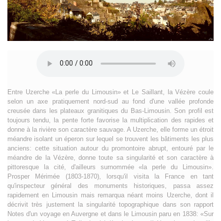
Entre Uzerche «La perle du Limousin» et Le Saillant, la Vézère coule
selon un axe pratiquement nord-sud au fond d'une vallée profonde
creusée dans les plateaux granitiques du Bas-Limousin. Son profil est
toujours tendu, la pente forte favorise la multiplication des rapides et
donne à la rivière son caractère sauvage. A Uzerche, elle forme un étroit
méandre isolant un éperon sur lequel se trouvent les bâtiments les plus
anciens: cette situation autour du promontoire abrupt, entouré par le
méandre de la Vézère, donne toute sa singularité et son caractère à
pittoresque la cité, d'ailleurs surnommée «la perle du Limousin».
Prosper Mérimée (1803-1870), lorsqu'il visita la France en tant
qu'inspecteur général des monuments historiques, passa assez
rapidement en Limousin mais remarqua néant moins Uzerche, dont il
décrivit très justement la singularité topographique dans son rapport
Notes d'un voyage en Auvergne et dans le Limousin paru en 1838: «Sur