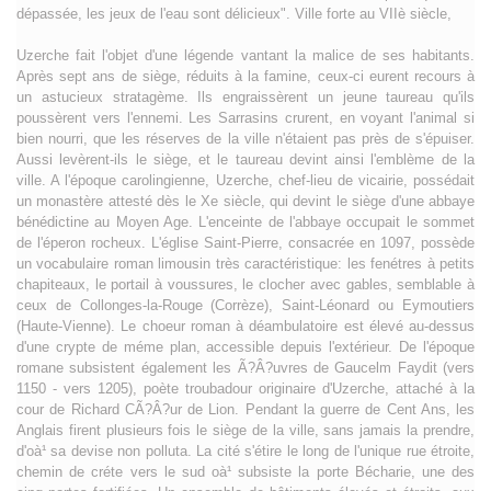
dépassée, les jeux de l'eau sont délicieux". Ville forte au VIIè siècle,
Uzerche fait l'objet d'une légende vantant la malice de ses habitants.
Après sept ans de siège, réduits à la famine, ceux-ci eurent recours à
un astucieux stratagème. Ils engraissèrent un jeune taureau qu'ils
poussèrent vers l'ennemi. Les Sarrasins crurent, en voyant l'animal si
bien nourri, que les réserves de la ville n'étaient pas près de s'épuiser.
Aussi levèrent-ils le siège, et le taureau devint ainsi l'emblème de la
ville. A l'époque carolingienne, Uzerche, chef-lieu de vicairie, possédait
un monastère attesté dès le Xe siècle, qui devint le siège d'une abbaye
bénédictine au Moyen Age. L'enceinte de l'abbaye occupait le sommet
de l'éperon rocheux. L'église Saint-Pierre, consacrée en 1097, possède
un vocabulaire roman limousin très caractéristique: les fenétres à petits
chapiteaux, le portail à voussures, le clocher avec gables, semblable à
ceux de Collonges-la-Rouge (Corrèze), Saint-Léonard ou Eymoutiers
(Haute-Vienne). Le choeur roman à déambulatoire est élevé au-dessus
d'une crypte de méme plan, accessible depuis l'extérieur. De l'époque
romane subsistent également les Ã?Â?uvres de Gaucelm Faydit (vers
1150 - vers 1205), poète troubadour originaire d'Uzerche, attaché à la
cour de Richard CÃ?Â?ur de Lion. Pendant la guerre de Cent Ans, les
Anglais firent plusieurs fois le siège de la ville, sans jamais la prendre,
d'oà¹ sa devise non polluta. La cité s'étire le long de l'unique rue étroite,
chemin de créte vers le sud oà¹ subsiste la porte Bécharie, une des