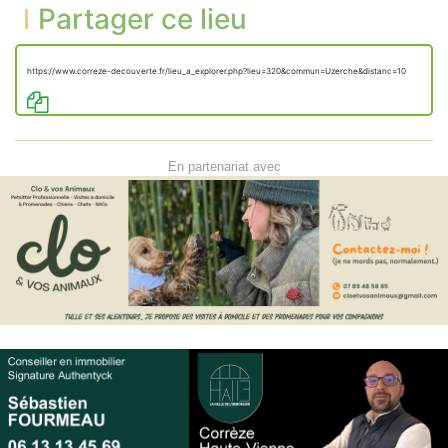
Partager ce lieu
https://www.correze-decouverte.fr/lieu_a_explorer.php?lieu=320&commun=Uzerche&distanc=10
En partenariat avec