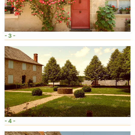
- 3 -
- 4 -