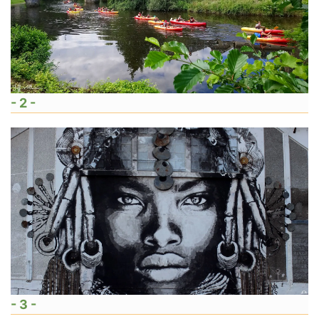
- 2 -
- 3 -