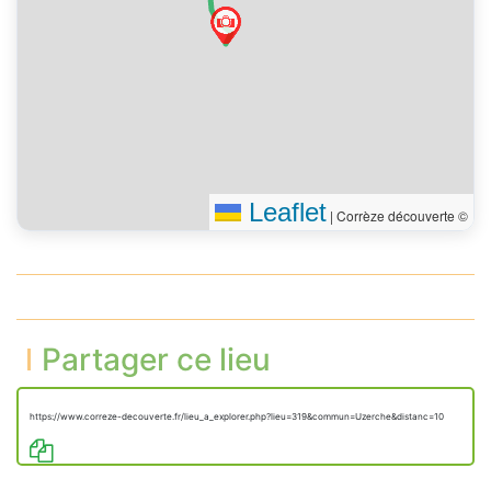
Leaflet
|
Corrèze découverte ©
Partager ce lieu
https://www.correze-decouverte.fr/lieu_a_explorer.php?lieu=319&commun=Uzerche&distanc=10