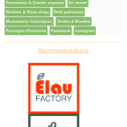
Panoramas & Grands espaces
En secret
Rivières & Plans d'eau
Petit patrmoine
Monuments historiques
Visites & Musées
Passages d'histoires
Facebook
Instagram
Recommandations