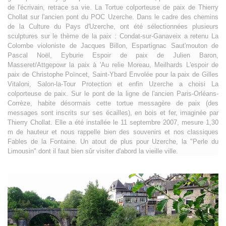
de l'écrivain, retrace sa vie. La Tortue colporteuse de paix de Thierry
Chollat sur l'ancien pont du POC Uzerche. Dans le cadre des chemins
de la Culture du Pays d'Uzerche, ont été sélectionnées plusieurs
sculptures sur le thème de la paix : Condat-sur-Ganaveix a retenu La
Colombe violoniste de Jacques Billon, Espartignac Saut'mouton de
Pascal Noël, Eyburie Espoir de paix de Julien Baron,
Masseret/Attgepowr la paix à 'Au relie Moreau, Meilhards L'espoir de
paix de Christophe Poïncet, Saint-Ybard Envolée pour la paix de Gilles
Vitaloni, Salon-la-Tour Protection et enfin Uzerche a choisi La
colporteuse de paix. Sur le pont de la ligne de l'ancien Paris-Orléans-
Corrèze, habite désormais cette tortue messagère de paix (des
messages sont inscrits sur ses écailles), en bois et fer, imaginée par
Thierry Chollat. Elle a été installée le 11 septembre 2007, mesure 1,30
m de hauteur et nous rappelle bien des souvenirs et nos classiques
Fables de la Fontaine. Un atout de plus pour Uzerche, la "Perle du
Limousin" dont il faut bien sûr visiter d'abord la vieille ville.