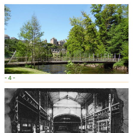
- 4 -