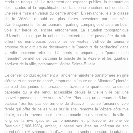
rendu sa tranquillité. Le traitement des espaces publics, la restauration
des façades et la requalification de l'ancienne papeterie ont conduit à
une réelle mise en valeur du centre ancien. En revanche, le site classé
de la Vézère a subi de plus fortes pressions par une série
d'aménagements liés au tourisme : parking, camping et chalets en bois,
voie sur berge ou encore enrochement. La situation topographique
d'Uzerche, ainsi que la richesse architecturale et paysagère du site,
offrent de nombreuses possibilités de visites. L'office du tourisme
propose deux circuits de découverte : le "parcours du patrimoine" dans
la ville ancienne relie les bâtiments historiques ; le "parcours du
méandre" permet de parcourir la boucle de la Vézère et les quartiers
nord-est de la ville, notamment l'église Sainte-Eulalie.
Ce dernier conduit également à l'ancienne minoterie transformée en gîte
d'étape et en base de canoë, emprunte la "route de la Minoterie" plantée
au pied des jardins en terrasse, et traverse le quartier de l'ancienne
papeterie qui a été rendu accessible depuis la vieille ville par une
nouvelle passerelle jetée sur la Vézère. Plus long, un parcours de 5 km,
baptisé "Sur les pas de Simone de Beauvoir", utilise l'ancienne voie
ferrée qui offre de belles vues sur le site, remonte la Vézère côté rive
droite, puis la traverse pour faire une boucle en revenant vers la ville le
long de la rive gauche. La romancière et philosophe Simone de
Beauvoir (1908-1986), enfant, a passé ses étés au château de son
grand-père à Meyrignac près d'Uzerche. Le sentier, ponctué de citations