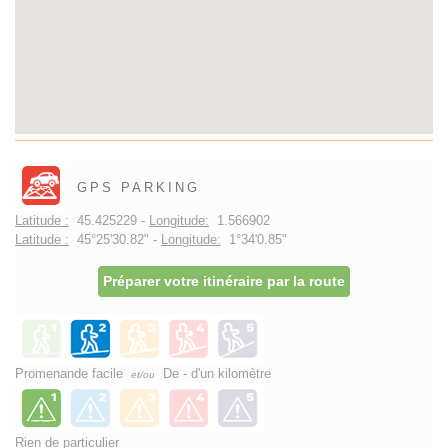
GPS PARKING
Latitude :
45.425229 -
Longitude:
1.566902
Latitude :
45°25'30.82" -
Longitude:
1°34'0.85"
Préparer votre itinéraire par la route
Promenande facile
De - d'un kilomètre
et/ou
Rien de particulier