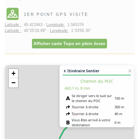
1ER POINT GPS VISITE
Latitude :
45.421943 -
Longitude:
1.565376
Latitude :
45°25'18.99" -
Longitude:
1°33'55.35"
Afficher carte Topo en plein écran
🚶 Itinéraire Sentier
+
Chemin du POC
−
460.7 m, 8 min
Se diriger vers le sud sur
100 m
le chemin du POC
Tourner à droite
300 m
Tourner à droite
40 m
Vous êtes arrivé à votre
0 m
destination