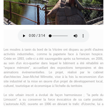
Les moulins à tanin du bord de la Vézère ont disparu au profit d'autres
activités industrielles, comme la papeterie face à l'ancien hospice.
Créée en 1893, celle-ci a été sauvegardée après sa fermeture, en 2006,
au sein d'un éco-quartier dans lequel le bâtiment a été réhabilité en
"espace mémoire", accueillant des expositions temporaires et des
animations événementielles. Le projet, réalisé par le cabinet
d'architectes Jean-Michel Wilmotte, vise à la fois la reconversion d'un
site industriel et la mise en œuvre d'un projet de développement local,
culturel, touristique et économique à l'échelle du territoire.
Le site urbain inscrit a évolué de façon harmonieuse ; "la perle du
Limousin" a su conserver la force évocatrice de sa carte postale.
L'autoroute A20, ouverte en 1996 en déviant le trafic d'Uzerche, lui a