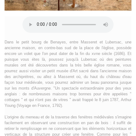
Dans le petit bourg de Benayes, entre Masseret et Lubersac, une
ancienne maison, en contre-bas sud de la place de l'église, possède
encore un volet que l'on peut dater de la fin du xvne siècle (1686). Et
puisque vous étes là, poussez jusqu'à Lubersac où des peintures
murales ont été découvertes dans la très belle église romane, vous
pourrez aussi visiter un petit musée d'Art sacré dans l'ancienne maison
des archiprétres, ou allez à Masseret où, du haut du château d'eau
façon tour médiévale, vous pourrez admirer un beau panorama jusque
sur les monts d'Auvergne. "Un spectacle extraordinaire pour des yeux
anglais : de nombreuses maisons trop bonnes pour étre appelées "
cottages " et qui n'ont pas de vitres " avait frappé le 8 juin 1787, Arthur
Young (Voyage en France, 1792).
L'origine du meneau et de la traverse des fenétres médiévales s'imagine
facilement en observant une construction en pan de bois : il suffit de
retirer le remplissage en ne conservant que les éléments horizontaux et
verticaux de la structure pour créer une fenétre. Comme pour les "