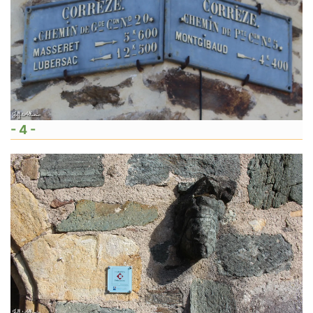
- 4 -