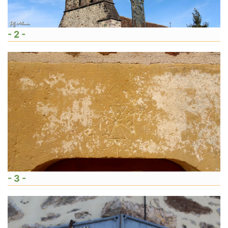
- 2 -
- 3 -