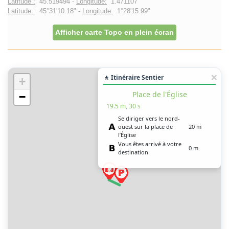
Latitude :
45.519494 -
Longitude:
1.471107
Latitude :
45°31'10.18" -
Longitude:
1°28'15.99"
Afficher carte Topo en plein écran
🚶 Itinéraire Sentier
+
Place de l'Église
−
19.5 m, 30 s
Se diriger vers le nord-
ouest sur la place de
20 m
l’Église
Vous êtes arrivé à votre
0 m
destination