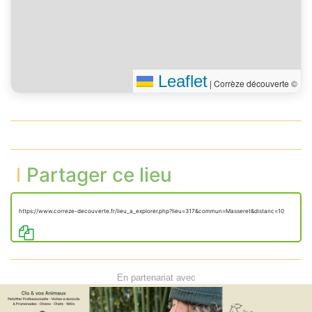
Leaflet
|
Corrèze découverte ©
Partager ce lieu
https://www.correze-decouverte.fr/lieu_a_explorer.php?lieu=317&commun=Masseret&distanc=10
En partenariat avec