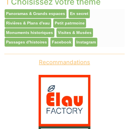
Choisissez votre thème
Panoramas & Grands espaces
En secret
Rivières & Plans d'eau
Petit patrmoine
Monuments historiques
Visites & Musées
Passages d'histoires
Facebook
Instagram
Recommandations