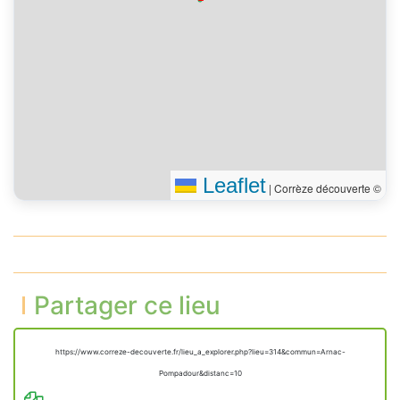
Leaflet
|
Corrèze découverte ©
Partager ce lieu
https://www.correze-decouverte.fr/lieu_a_explorer.php?lieu=314&commun=Arnac-
Pompadour&distanc=10