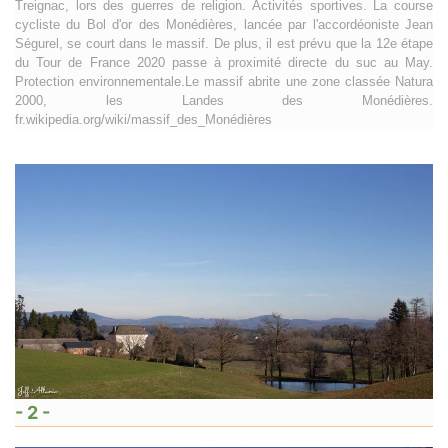
Treignac, lors des guerres de religion. Activités sportives. La course
cycliste du Bol d'or des Monédières, lancée par l'accordéoniste Jean
Ségurel, se court dans le massif. De plus, il est prévu que la 12e étape
du Tour de France 2020 passe à proximité directe du suc au May.
Protection environnementale.Le massif abrite une zone classée Natura
2000, les Landes des Monédières.
fr.wikipedia.org/wiki/massif_des_Monédières
- 2 -