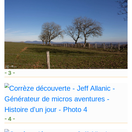
- 3 -
- 4 -