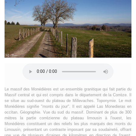
Le massif des Monédières est un ensemble granitique qui fait partie du
Massif central et qui est compris dans le département de la Corrèze. Il
se situe au sud-ouest du plateau de Millevaches. Toponymie. Le mot
Monédières signifie "monts du jour". Il est appelé Las Monedieras en
occitan. Géographie. Vue du sud du massif. Dominant de plus de 300
mètres la partie corrézienne du plateau limousin à l'ouest, les
Monédières constituent un des reliefs les plus marqués des monts du
Limousin, présentant un contraste imposant par sa soudaineté, offrant
une vue de plusieurs dizaines de kilomètres en direction de l'ouest.