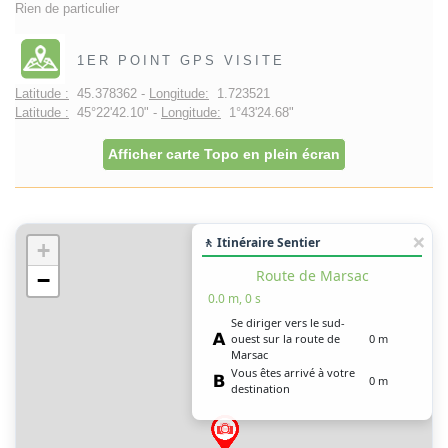
Rien de particulier
1ER POINT GPS VISITE
Latitude :
45.378362 -
Longitude:
1.723521
Latitude :
45°22'42.10" -
Longitude:
1°43'24.68"
Afficher carte Topo en plein écran
🚶 Itinéraire Sentier
+
Route de Marsac
−
0.0 m, 0 s
Se diriger vers le sud-
ouest sur la route de
0 m
Marsac
Vous êtes arrivé à votre
0 m
destination