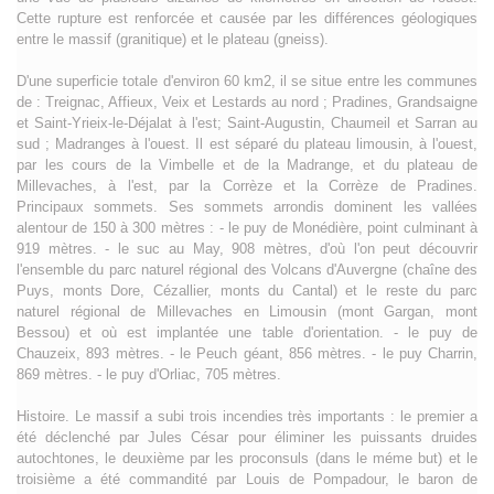
Cette rupture est renforcée et causée par les différences géologiques
entre le massif (granitique) et le plateau (gneiss).
D'une superficie totale d'environ 60 km2, il se situe entre les communes
de : Treignac, Affieux, Veix et Lestards au nord ; Pradines, Grandsaigne
et Saint-Yrieix-le-Déjalat à l'est; Saint-Augustin, Chaumeil et Sarran au
sud ; Madranges à l'ouest. Il est séparé du plateau limousin, à l'ouest,
par les cours de la Vimbelle et de la Madrange, et du plateau de
Millevaches, à l'est, par la Corrèze et la Corrèze de Pradines.
Principaux sommets. Ses sommets arrondis dominent les vallées
alentour de 150 à 300 mètres : - le puy de Monédière, point culminant à
919 mètres. - le suc au May, 908 mètres, d'où l'on peut découvrir
l'ensemble du parc naturel régional des Volcans d'Auvergne (chaîne des
Puys, monts Dore, Cézallier, monts du Cantal) et le reste du parc
naturel régional de Millevaches en Limousin (mont Gargan, mont
Bessou) et où est implantée une table d'orientation. - le puy de
Chauzeix, 893 mètres. - le Peuch géant, 856 mètres. - le puy Charrin,
869 mètres. - le puy d'Orliac, 705 mètres.
Histoire. Le massif a subi trois incendies très importants : le premier a
été déclenché par Jules César pour éliminer les puissants druides
autochtones, le deuxième par les proconsuls (dans le méme but) et le
troisième a été commandité par Louis de Pompadour, le baron de