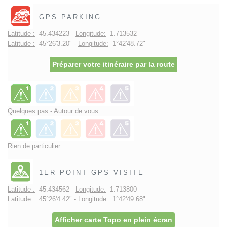
GPS PARKING
Latitude :
45.434223 -
Longitude:
1.713532
Latitude :
45°26'3.20" -
Longitude:
1°42'48.72"
Préparer votre itinéraire par la route
Quelques pas - Autour de vous
Rien de particulier
1ER POINT GPS VISITE
Latitude :
45.434562 -
Longitude:
1.713800
Latitude :
45°26'4.42" -
Longitude:
1°42'49.68"
Afficher carte Topo en plein écran