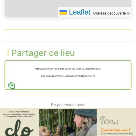
Leaflet
|
Corrèze découverte ©
Partager ce lieu
https://www.correze-decouverte.fr/lieu_a_explorer.php?
lieu=312&commun=Chamboulive&distanc=10
En partenariat avec