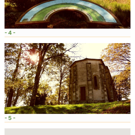
- 4 -
- 5 -