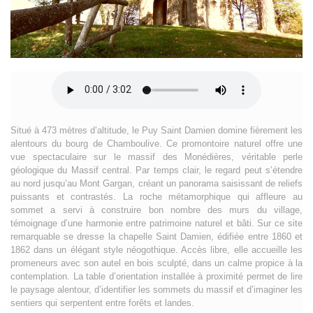
Situé à 473 mètres d’altitude, le Puy Saint Damien domine fièrement les
alentours du bourg de Chamboulive. Ce promontoire naturel offre une
vue spectaculaire sur le massif des Monédières, véritable perle
géologique du Massif central. Par temps clair, le regard peut s’étendre
au nord jusqu’au Mont Gargan, créant un panorama saisissant de reliefs
puissants et contrastés. La roche métamorphique qui affleure au
sommet a servi à construire bon nombre des murs du village,
témoignage d’une harmonie entre patrimoine naturel et bâti. Sur ce site
remarquable se dresse la chapelle Saint Damien, édifiée entre 1860 et
1862 dans un élégant style néogothique. Accès libre, elle accueille les
promeneurs avec son autel en bois sculpté, dans un calme propice à la
contemplation. La table d’orientation installée à proximité permet de lire
le paysage alentour, d’identifier les sommets du massif et d’imaginer les
sentiers qui serpentent entre forêts et landes.