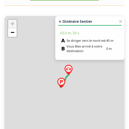
🚶 Itinéraire Sentier
+
−
43.0 m, 30 s
Se diriger vers le nord-est
45 m
Vous êtes arrivé à votre
0 m
destination