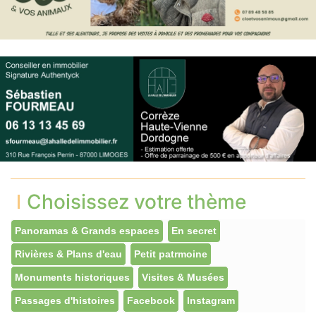
Choisissez votre thème
Panoramas & Grands espaces
En secret
Rivières & Plans d'eau
Petit patrmoine
Monuments historiques
Visites & Musées
Passages d'histoires
Facebook
Instagram