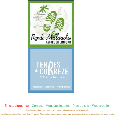
-
-
-
-
En cas d'urgence
Contact
Mentions légales
Plan du site
Web création
Les images, photographies, vidéos, textes, données et descriptions audio
sont la propriété exclusive de Jean-François Allanic et de ses ayants-droits - sauf mention contraire - et ne sont pas libres de droits.