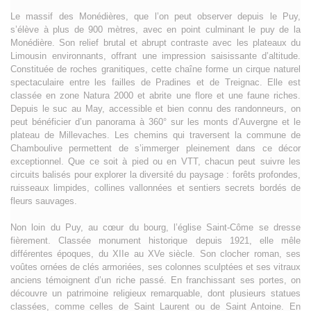
Le massif des Monédières, que l’on peut observer depuis le Puy,
s’élève à plus de 900 mètres, avec en point culminant le puy de la
Monédière. Son relief brutal et abrupt contraste avec les plateaux du
Limousin environnants, offrant une impression saisissante d’altitude.
Constituée de roches granitiques, cette chaîne forme un cirque naturel
spectaculaire entre les failles de Pradines et de Treignac. Elle est
classée en zone Natura 2000 et abrite une flore et une faune riches.
Depuis le suc au May, accessible et bien connu des randonneurs, on
peut bénéficier d’un panorama à 360° sur les monts d’Auvergne et le
plateau de Millevaches. Les chemins qui traversent la commune de
Chamboulive permettent de s’immerger pleinement dans ce décor
exceptionnel. Que ce soit à pied ou en VTT, chacun peut suivre les
circuits balisés pour explorer la diversité du paysage : forêts profondes,
ruisseaux limpides, collines vallonnées et sentiers secrets bordés de
fleurs sauvages.
Non loin du Puy, au cœur du bourg, l’église Saint-Côme se dresse
fièrement. Classée monument historique depuis 1921, elle mêle
différentes époques, du XIIe au XVe siècle. Son clocher roman, ses
voûtes ornées de clés armoriées, ses colonnes sculptées et ses vitraux
anciens témoignent d’un riche passé. En franchissant ses portes, on
découvre un patrimoine religieux remarquable, dont plusieurs statues
classées, comme celles de Saint Laurent ou de Saint Antoine. En