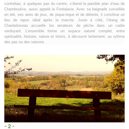
contrebas, à quelques pas du centre, s’étend le paisible plan d’eau de
Chamboulive, aussi appelé la Fontalavie. Avec sa baignade surveillée
en été, ses aires de jeux, de pique-nique et de détente, il constitue un
lieu de repos idéal après la marche. Juste à côté, l’étang de
Chanteloiseau accueille les amateurs de pêche dans un cadre
verdoyant. L’ensemble forme un espace naturel complet, entre
spiritualité, histoire, nature et loisirs, à découvrir lentement, au rythme
des pas ou des saisons.
- 2 -