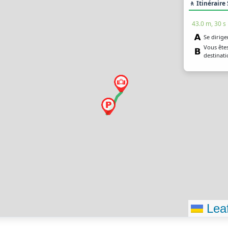
🚶 Itinéraire
43.0 m, 30 s
Se dirige
Vous êtes
destinat
Leaf