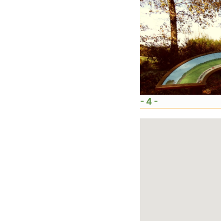
- 4 -