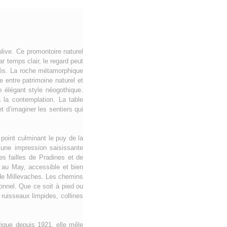
live. Ce promontoire naturel
r temps clair, le regard peut
stés. La roche métamorphique
 entre patrimoine naturel et
 élégant style néogothique.
 la contemplation. La table
t d’imaginer les sentiers qui
point culminant le puy de la
 une impression saisissante
es failles de Pradines et de
c au May, accessible et bien
 de Millevaches. Les chemins
nnel. Que ce soit à pied ou
 ruisseaux limpides, collines
ique depuis 1921, elle mêle