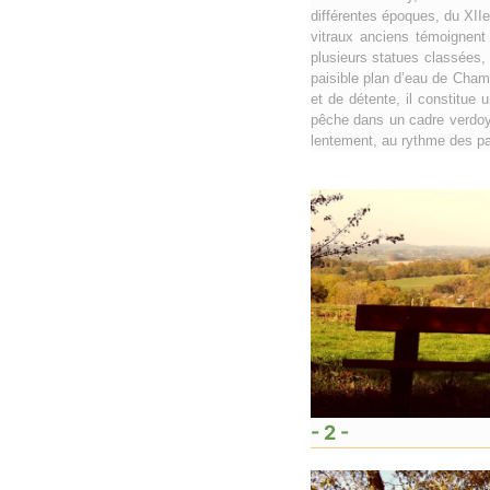
différentes époques, du XII
vitraux anciens témoignent
plusieurs statues classées,
paisible plan d’eau de Chamb
et de détente, il constitue
pêche dans un cadre verdoyan
lentement, au rythme des p
- 2 -