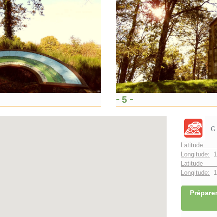
- 5 -
G
Latitude 
Longitude:
1
Latitude 
Longitude:
1°
Préparer