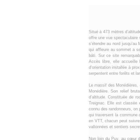
Situé à 473 mètres d’altitu
offre une vue spectaculaire 
s’étendre au nord jusqu’au 
qui affleure au sommet a se
bâti. Sur ce site remarqua
Accès libre, elle accueill
d’orientation installée à pr
serpentent entre forêts et la
Le massif des Monédières, q
Monédière. Son relief brut
d’altitude. Constituée de r
Treignac. Elle est classée 
connu des randonneurs, on p
qui traversent la commune 
en VTT, chacun peut suivre l
vallonnées et sentiers secr
Non loin du Puy, au cœur d