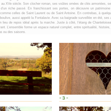
e au XVe siècle. Son clocher roman, ses voûtes ornées de clés armoriées, s
 d’un riche passé. En franchissant ses portes, on découvre un patrimoine 
 comme celles de Saint Laurent ou de Saint Antoine. En contrebas, à quelqu
oulive, aussi appelé la Fontalavie. Avec sa baignade surveillée en été, ses 
 un lieu de repos idéal après la marche. Juste à côté, l’étang de Chanteloise
t. L’ensemble forme un espace naturel complet, entre spiritualité, histoire, n
as ou des saisons.
- 3 -