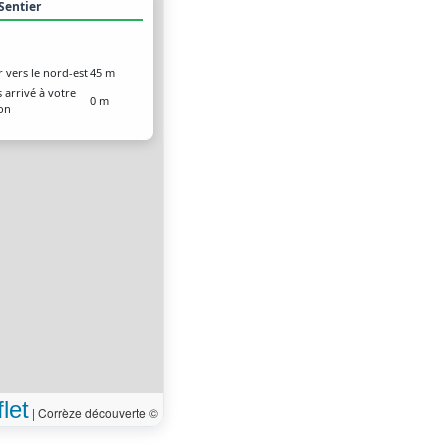
 Sentier
r vers le nord-est
45 m
 arrivé à votre
0 m
ion
let
|
Corrèze découverte ©