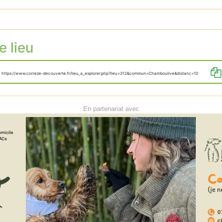
e lieu
https://www.correze-decouverte.fr/lieu_a_explorer.php?lieu=312&commun=Chamboulive&distanc=10
En partenariat avec