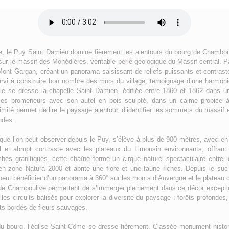
de, le Puy Saint Damien domine fièrement les alentours du bourg de Chambou
sur le massif des Monédières, véritable perle géologique du Massif central. Pa
Mont Gargan, créant un panorama saisissant de reliefs puissants et contra
rvi à construire bon nombre des murs du village, témoignage d’une harmonie
ble se dresse la chapelle Saint Damien, édifiée entre 1860 et 1862 dans un
e les promeneurs avec son autel en bois sculpté, dans un calme propice à
oximité permet de lire le paysage alentour, d’identifier les sommets du massif e
ndes.
ue l’on peut observer depuis le Puy, s’élève à plus de 900 mètres, avec en 
al et abrupt contraste avec les plateaux du Limousin environnants, offrant
oches granitiques, cette chaîne forme un cirque naturel spectaculaire entre l
en zone Natura 2000 et abrite une flore et une faune riches. Depuis le su
eut bénéficier d’un panorama à 360° sur les monts d’Auvergne et le plateau
de Chamboulive permettent de s’immerger pleinement dans ce décor exceptio
es circuits balisés pour explorer la diversité du paysage : forêts profondes,
ets bordés de fleurs sauvages.
u bourg, l’église Saint-Côme se dresse fièrement. Classée monument histor