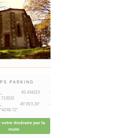
PS PARKING
:
45.434223 -
.713532
:
45°26'3.20" -
42'48.72"
 votre itinéraire par la
route