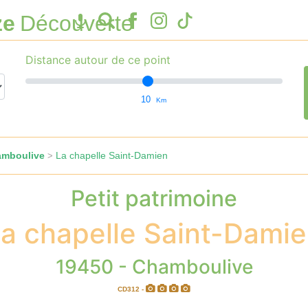
ze
Découverte
Distance autour de ce point
10
Km
amboulive
La chapelle Saint-Damien
>
Petit patrimoine
a chapelle Saint-Dami
19450 - Chamboulive
CD312 -