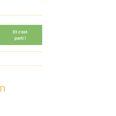
Et c'est
parti !
en