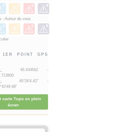
 - Autour de vous
culier
1ER POINT GPS
:
45.434562 -
.713800
:
45°26'4.42" -
42'49.68"
r carte Topo en plein
écran