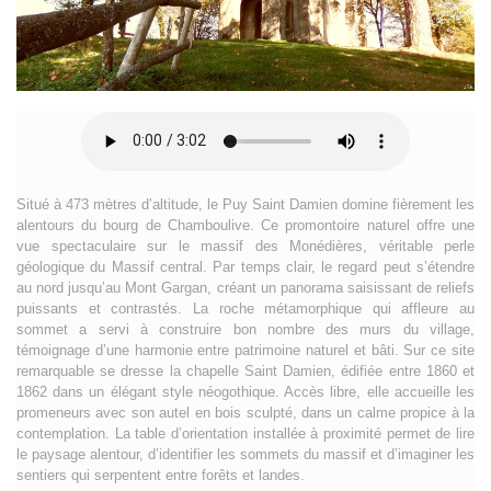
Situé à 473 mètres d’altitude, le Puy Saint Damien domine fièrement les
alentours du bourg de Chamboulive. Ce promontoire naturel offre une
vue spectaculaire sur le massif des Monédières, véritable perle
géologique du Massif central. Par temps clair, le regard peut s’étendre
au nord jusqu’au Mont Gargan, créant un panorama saisissant de reliefs
puissants et contrastés. La roche métamorphique qui affleure au
sommet a servi à construire bon nombre des murs du village,
témoignage d’une harmonie entre patrimoine naturel et bâti. Sur ce site
remarquable se dresse la chapelle Saint Damien, édifiée entre 1860 et
1862 dans un élégant style néogothique. Accès libre, elle accueille les
promeneurs avec son autel en bois sculpté, dans un calme propice à la
contemplation. La table d’orientation installée à proximité permet de lire
le paysage alentour, d’identifier les sommets du massif et d’imaginer les
sentiers qui serpentent entre forêts et landes.