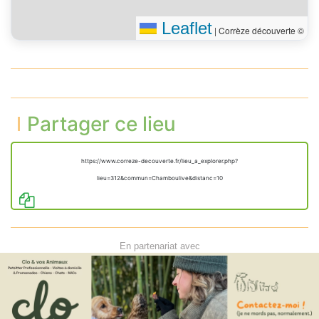
Leaflet
|
Corrèze découverte ©
Partager ce lieu
https://www.correze-decouverte.fr/lieu_a_explorer.php?
lieu=312&commun=Chamboulive&distanc=10
En partenariat avec