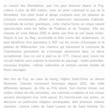
Le massif des Monédières, que l’on peut observer depuis le Puy,
s’élève à plus de 900 mètres, avec en point culminant le puy de la
Monédière. Son relief brutal et abrupt contraste avec les plateaux du
Limousin environnants, offrant une impression saisissante d’altitude.
Constituée de roches granitiques, cette chaîne forme un cirque naturel
spectaculaire entre les failles de Pradines et de Treignac. Elle est
classée en zone Natura 2000 et abrite une flore et une faune riches.
Depuis le suc au May, accessible et bien connu des randonneurs, on
peut bénéficier d’un panorama à 360° sur les monts d’Auvergne et le
plateau de Millevaches. Les chemins qui traversent la commune de
Chamboulive permettent de s’immerger pleinement dans ce décor
exceptionnel. Que ce soit à pied ou en VTT, chacun peut suivre les
circuits balisés pour explorer la diversité du paysage : forêts profondes,
ruisseaux limpides, collines vallonnées et sentiers secrets bordés de
fleurs sauvages.
Non loin du Puy, au cœur du bourg, l’église Saint-Côme se dresse
fièrement. Classée monument historique depuis 1921, elle mêle
différentes époques, du XIIe au XVe siècle. Son clocher roman, ses
voûtes ornées de clés armoriées, ses colonnes sculptées et ses vitraux
anciens témoignent d’un riche passé. En franchissant ses portes, on
découvre un patrimoine religieux remarquable, dont plusieurs statues
classées, comme celles de Saint Laurent ou de Saint Antoine. En