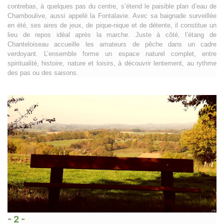
contrebas, à quelques pas du centre, s’étend le paisible plan d’eau de
Chamboulive, aussi appelé la Fontalavie. Avec sa baignade surveillée
en été, ses aires de jeux, de pique-nique et de détente, il constitue un
lieu de repos idéal après la marche. Juste à côté, l’étang de
Chanteloiseau accueille les amateurs de pêche dans un cadre
verdoyant. L’ensemble forme un espace naturel complet, entre
spiritualité, histoire, nature et loisirs, à découvrir lentement, au rythme
des pas ou des saisons.
- 2 -