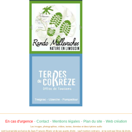
-
-
-
-
En cas d'urgence
Contact
Mentions légales
Plan du site
Web création
Les images, photographies, vidéos, textes, données et descriptions audio
sont la propriété exclusive de Jean-François Allanic et de ses ayants-droits - sauf mention contraire - et ne sont pas libres de droits.