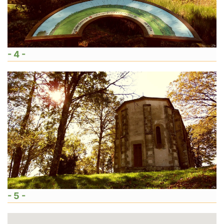
- 4 -
- 5 -