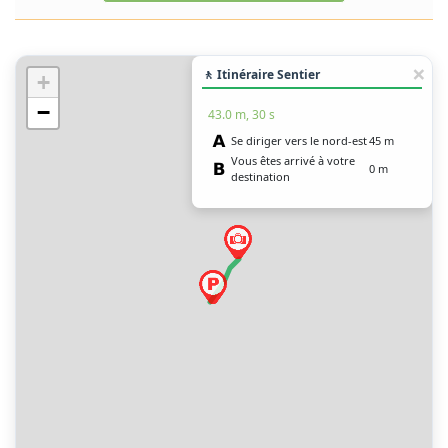
🚶 Itinéraire Sentier
+
−
43.0 m, 30 s
Se diriger vers le nord-est
45 m
Vous êtes arrivé à votre
0 m
destination