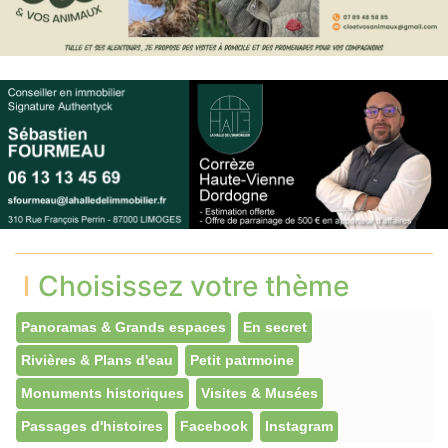
Choisissez votre thème
Panoramas & Grands espaces
En secret
Rivières & Plans d'eau
Petit patrmoine
Monuments historiques
Visites & Musées
Passages d'histoires
Facebook
Instagram