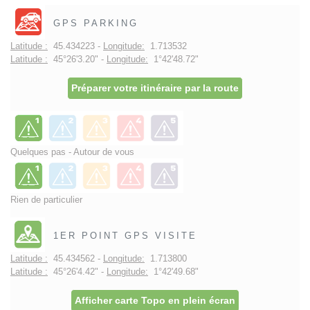
GPS PARKING
Latitude :
45.434223 -
Longitude:
1.713532
Latitude :
45°26'3.20" -
Longitude:
1°42'48.72"
Préparer votre itinéraire par la route
Quelques pas - Autour de vous
Rien de particulier
1ER POINT GPS VISITE
Latitude :
45.434562 -
Longitude:
1.713800
Latitude :
45°26'4.42" -
Longitude:
1°42'49.68"
Afficher carte Topo en plein écran