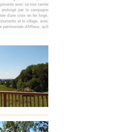
imposante avec sa tour carrée
rc prolongé par la campagne
tée d'une croix en fer forgé,
onuments et le village, avec
atrimoniale d'Affieux, qu'il