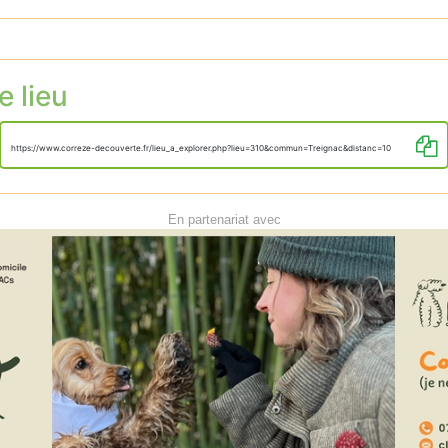
e lieu
https://www.correze-decouverte.fr/lieu_a_explorer.php?lieu=310&commun=Treignac&distanc=10
En partenariat avec