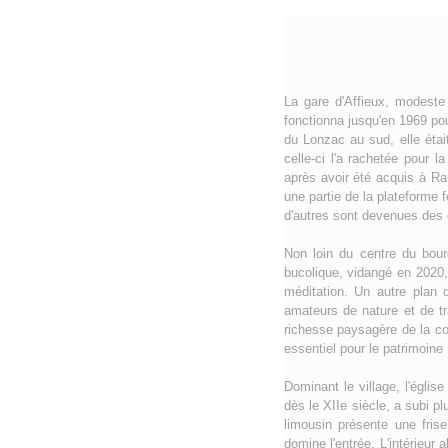
La gare d'Affieux, modeste
fonctionna jusqu'en 1969 pou
du Lonzac au sud, elle éta
celle-ci l'a rachetée pour 
après avoir été acquis à Rau
une partie de la plateforme 
d'autres sont devenues des
Non loin du centre du bourg
bucolique, vidangé en 2020,
méditation. Un autre plan 
amateurs de nature et de tr
richesse paysagère de la com
essentiel pour le patrimoine n
Dominant le village, l'églis
dès le XIIe siècle, a subi p
limousin présente une fris
domine l'entrée. L'intérieur