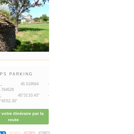
PS PARKING
:
45.519564 -
.764529
:
45°31'10.43" -
45'52.30"
 votre itinéraire par la
route