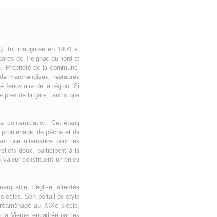
), fut inaugurée en 1904 et
 gares de Treignac au nord et
e. Propriété de la commune,
s de marchandises, restaurés
 ferroviaire de la région. Si
e près de la gare, tandis que
 la contemplation. Cet étang
de promenade, de pêche et de
nt une alternative pour les
liefs doux, participent à la
n valeur constituent un enjeu
marquable. L'église, attestée
siècles. Son portail de style
, réaménagé au XIXe siècle,
e la Vierge, encadrée par les