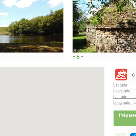
- 5 -
G
Latitude 
Longitude:
1
Latitude 
Longitude:
1°
Préparer