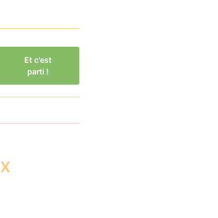
Et c'est
parti !
ux