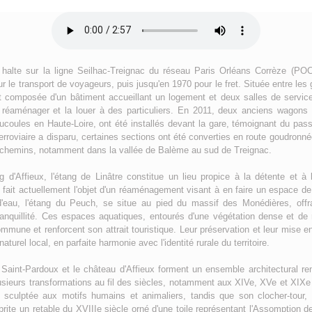
 halte sur la ligne Seilhac-Treignac du réseau Paris Orléans Corrèze (POC
r le transport de voyageurs, puis jusqu'en 1970 pour le fret. Située entre les
it composée d'un bâtiment accueillant un logement et deux salles de servic
la réaménager et la louer à des particuliers. En 2011, deux anciens wagon
coules en Haute-Loire, ont été installés devant la gare, témoignant du passé
ferroviaire a disparu, certaines sections ont été converties en route goudronné
 chemins, notamment dans la vallée de Balème au sud de Treignac.
 d'Affieux, l'étang de Linâtre constitue un lieu propice à la détente et à
 fait actuellement l'objet d'un réaménagement visant à en faire un espace 
d'eau, l'étang du Peuch, se situe au pied du massif des Monédières, offra
anquillité. Ces espaces aquatiques, entourés d'une végétation dense et de re
mune et renforcent son attrait touristique. Leur préservation et leur mise e
aturel local, en parfaite harmonie avec l'identité rurale du territoire.
e Saint-Pardoux et le château d'Affieux forment un ensemble architectural re
lusieurs transformations au fil des siècles, notamment aux XIVe, XVe et XIXe 
e sculptée aux motifs humains et animaliers, tandis que son clocher-tour
 abrite un retable du XVIIIe siècle orné d'une toile représentant l'Assomption d