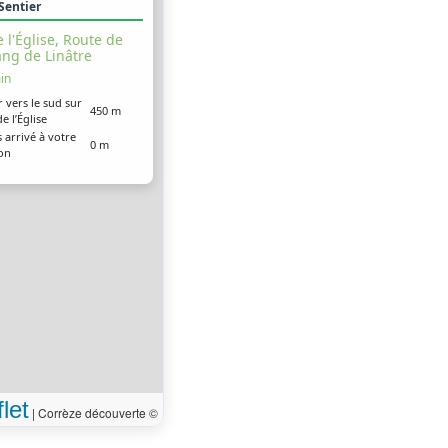
 Sentier
 l'Église, Route de
tang de Linâtre
in
r vers le sud sur
450 m
e l’Église
 arrivé à votre
0 m
ion
let
|
Corrèze découverte ©