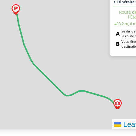
🚶 Itinéraire
Route de
l'É
433.2 m, 6 m
Se dirige
la route d
Vous êtes
destinat
Leaf