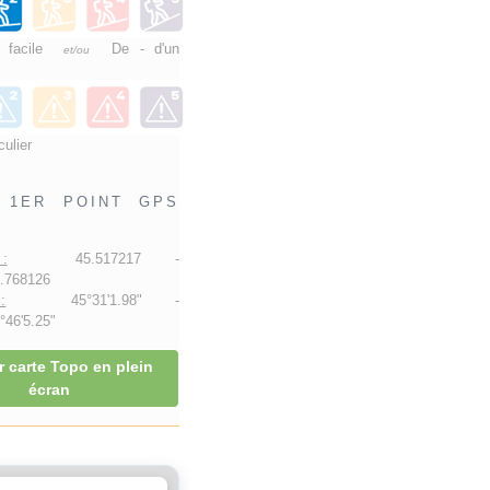
e facile
De - d'un
et/ou
culier
1ER POINT GPS
:
45.517217 -
.768126
:
45°31'1.98" -
46'5.25"
r carte Topo en plein
écran