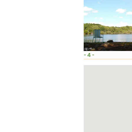
- 4 -