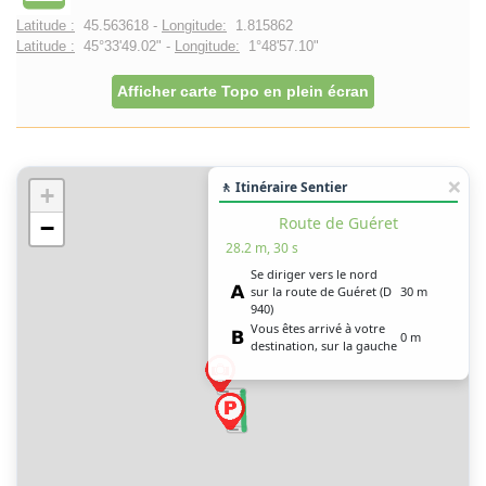
Latitude :
45.563618 -
Longitude:
1.815862
Latitude :
45°33'49.02" -
Longitude:
1°48'57.10"
Afficher carte Topo en plein écran
🚶 Itinéraire Sentier
+
Route de Guéret
−
28.2 m, 30 s
Se diriger vers le nord
sur la route de Guéret (D
30 m
940)
Vous êtes arrivé à votre
0 m
destination, sur la gauche