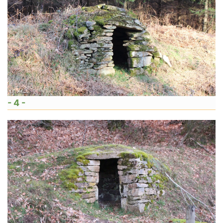
- 4 -