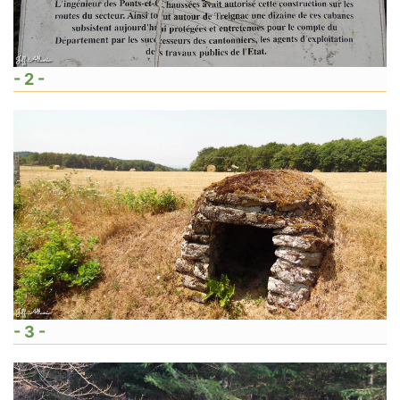
- 2 -
- 3 -