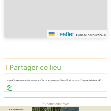
Leaflet
|
Corrèze découverte ©
Partager ce lieu
https://www.correze-decouverte.fr/lieu_a_explorer.php?lieu=309&commun=Treignac&distanc=10
En partenariat avec