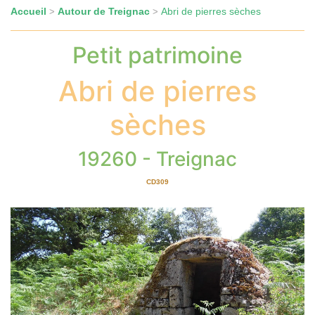
Accueil
Autour de Treignac
Abri de pierres sèches
>
>
Petit patrimoine
Abri de pierres
sèches
19260 - Treignac
CD309