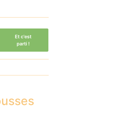
Et c'est
parti !
ousses