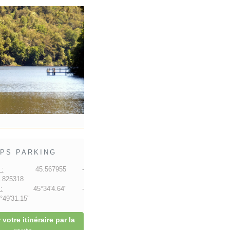
PS PARKING
:
45.567955 -
.825318
:
45°34'4.64" -
49'31.15"
 votre itinéraire par la