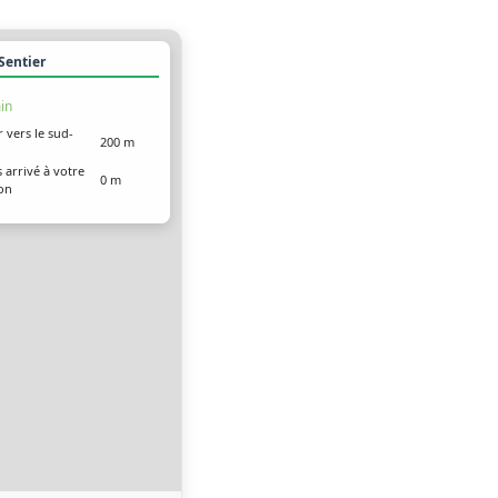
 Sentier
in
r vers le sud-
200 m
 arrivé à votre
0 m
ion