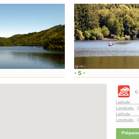
- 5 -
G
Latitude 
Longitude:
1
Latitude 
Longitude:
1°
Préparer