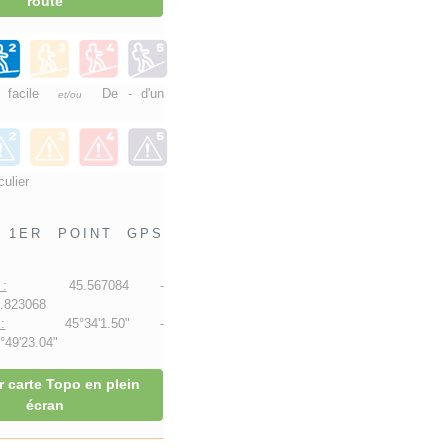
route
e facile
De - d'un
et/ou
culier
1ER POINT GPS
:
45.567084 -
.823068
:
45°34'1.50" -
49'23.04"
r carte Topo en plein
écran