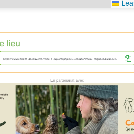
Leaf
e lieu
https://www.correze-decouverte.fr/lieu_a_explorer.php?lieu=308&commun=Treignac&distanc=10
En partenariat avec