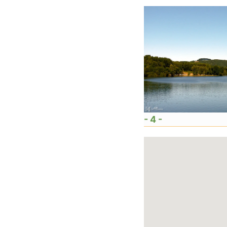
- 4 -