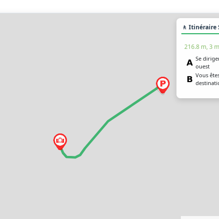
🚶 Itinéraire
216.8 m, 3 m
Se dirige
ouest
Vous êtes
destinat