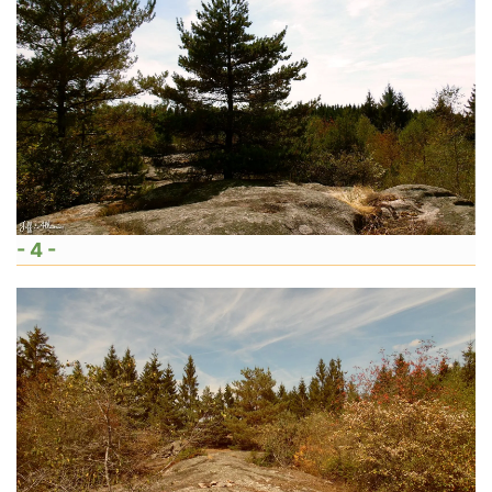
- 4 -