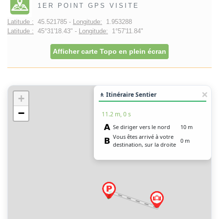
1ER POINT GPS VISITE
Latitude :
45.521785 -
Longitude:
1.953288
Latitude :
45°31'18.43" -
Longitude:
1°57'11.84"
Afficher carte Topo en plein écran
🚶 Itinéraire Sentier
+
−
11.2 m, 0 s
Se diriger vers le nord
10 m
Vous êtes arrivé à votre
0 m
destination, sur la droite