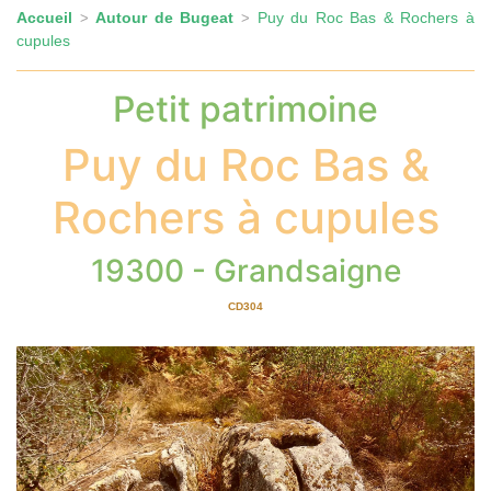
Accueil
Autour de Bugeat
Puy du Roc Bas & Rochers à
>
>
cupules
Petit patrimoine
Puy du Roc Bas &
Rochers à cupules
19300 - Grandsaigne
CD304