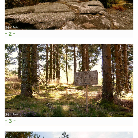
- 2 -
- 3 -