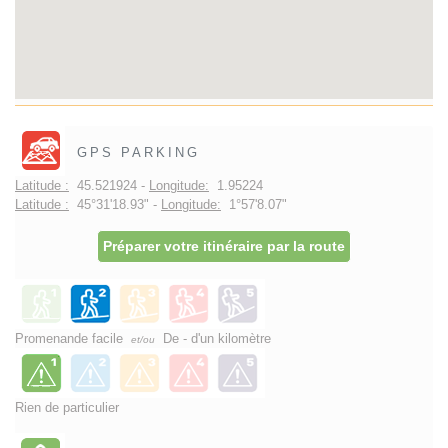
GPS PARKING
Latitude :
45.521924 -
Longitude:
1.95224
Latitude :
45°31'18.93" -
Longitude:
1°57'8.07"
Préparer votre itinéraire par la route
Promenande facile
De - d'un kilomètre
et/ou
Rien de particulier