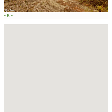
- 5 -