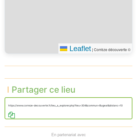
Leaflet
|
Corrèze découverte ©
Partager ce lieu
https://www.correze-decouverte.fr/lieu_a_explorer.php?lieu=304&commun=Bugeat&distanc=10
En partenariat avec