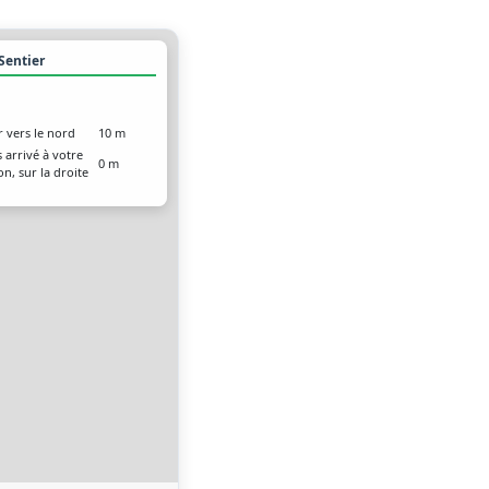
 Sentier
r vers le nord
10 m
 arrivé à votre
0 m
on, sur la droite