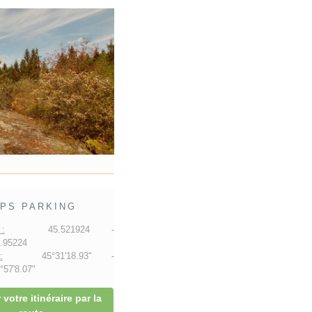
PS PARKING
:
45.521924 -
.95224
:
45°31'18.93" -
57'8.07"
 votre itinéraire par la