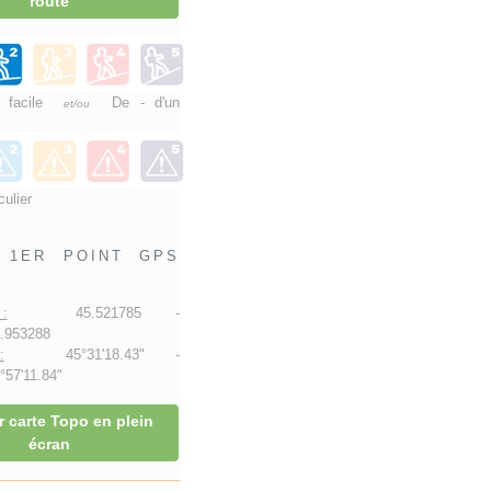
route
e facile
De - d'un
et/ou
culier
1ER POINT GPS
:
45.521785 -
.953288
:
45°31'18.43" -
57'11.84"
r carte Topo en plein
écran