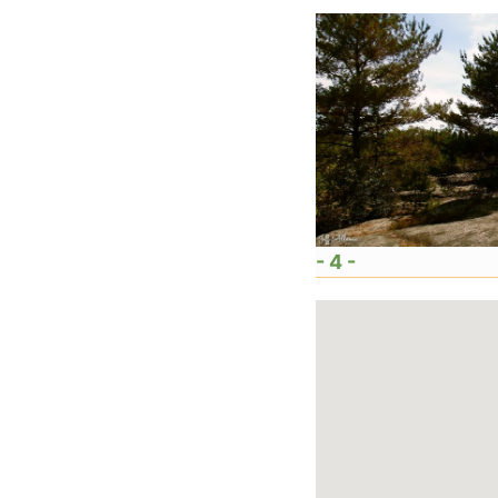
- 4 -