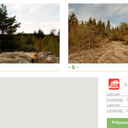
- 5 -
G
Latitude 
Longitude:
1
Latitude 
Longitude:
1°
Préparer