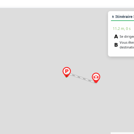
🚶 Itinéraire
11.2 m, 0 s
Se dirige
Vous êtes
destinati