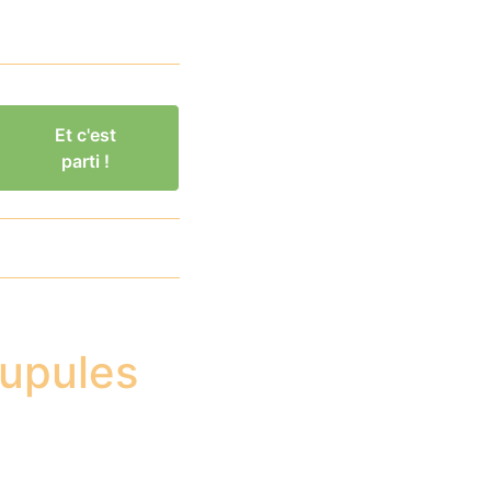
Et c'est
parti !
cupules