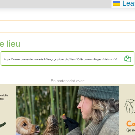
Leaf
e lieu
https://www.correze-decouverte.fr/lieu_a_explorer.php?lieu=304&commun=Bugeat&distanc=10
En partenariat avec