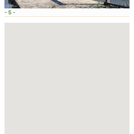
- 5 -