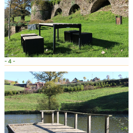
- 4 -