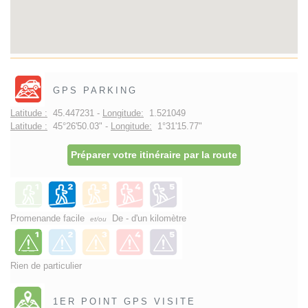
GPS PARKING
Latitude :
45.447231 -
Longitude:
1.521049
Latitude :
45°26'50.03" -
Longitude:
1°31'15.77"
Préparer votre itinéraire par la route
Promenande facile
De - d'un kilomètre
et/ou
Rien de particulier
1ER POINT GPS VISITE