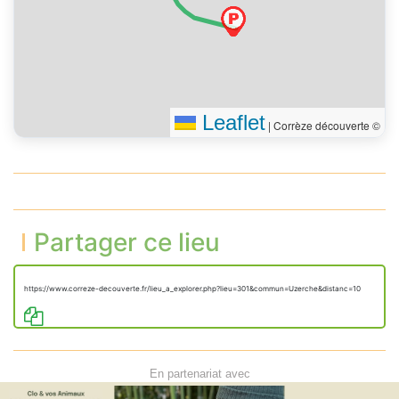
Leaflet
|
Corrèze découverte ©
Partager ce lieu
https://www.correze-decouverte.fr/lieu_a_explorer.php?lieu=301&commun=Uzerche&distanc=10
En partenariat avec