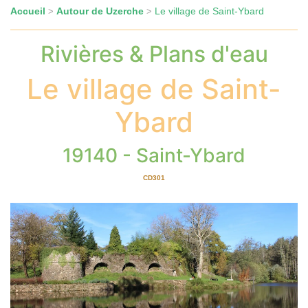
Accueil
Autour de Uzerche
Le village de Saint-Ybard
>
>
Rivières & Plans d'eau
Le village de Saint-
Ybard
19140 - Saint-Ybard
CD301