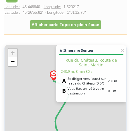
Latitude :
45.448840 -
Longitude:
1.520217
Latitude :
45°26'55.82" -
Longitude:
1°31'12.78"
Afficher carte Topo en plein écran
🚶 Itinéraire Sentier
+
Rue du Château, Route de
−
Saint-Martin
243.9 m, 3 min 30 s
Se diriger vers l’ouest sur
250 m
la rue du Château (D 54)
Vous êtes arrivé à votre
0.5 m
destination