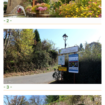
- 2 -
- 3 -