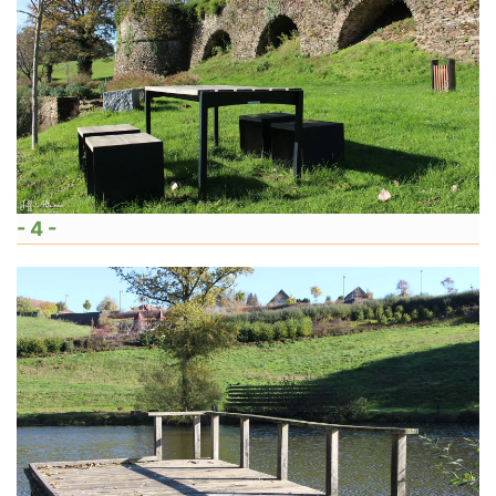
- 4 -