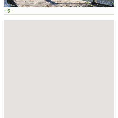
- 5 -