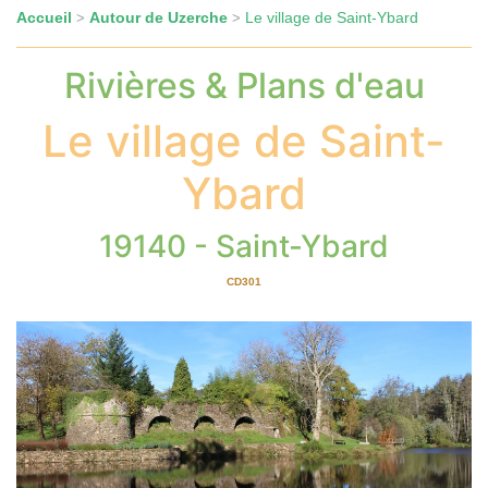
Accueil
Autour de Uzerche
Le village de Saint-Ybard
>
>
Rivières & Plans d'eau
Le village de Saint-
Ybard
19140 - Saint-Ybard
CD301