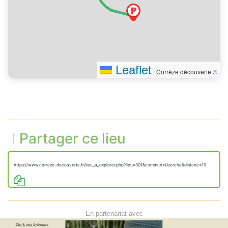
Leaflet
|
Corrèze découverte ©
Partager ce lieu
https://www.correze-decouverte.fr/lieu_a_explorer.php?lieu=301&commun=Uzerche&distanc=10
En partenariat avec