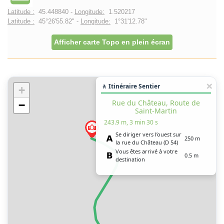
Latitude :
45.448840 -
Longitude:
1.520217
Latitude :
45°26'55.82" -
Longitude:
1°31'12.78"
Afficher carte Topo en plein écran
🚶 Itinéraire Sentier
+
Rue du Château, Route de
−
Saint-Martin
243.9 m, 3 min 30 s
Se diriger vers l’ouest sur
250 m
la rue du Château (D 54)
Vous êtes arrivé à votre
0.5 m
destination