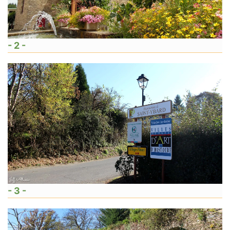
- 2 -
- 3 -