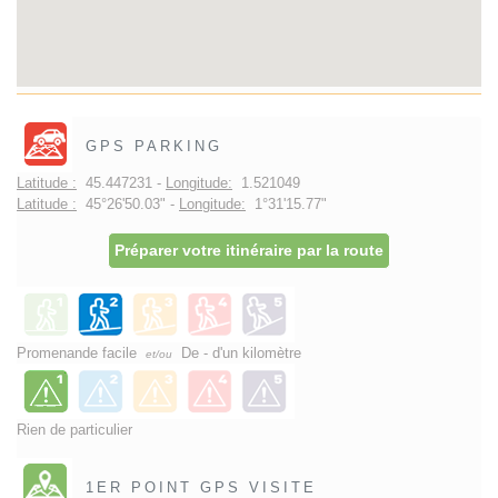
GPS PARKING
Latitude :
45.447231 -
Longitude:
1.521049
Latitude :
45°26'50.03" -
Longitude:
1°31'15.77"
Préparer votre itinéraire par la route
Promenande facile
De - d'un kilomètre
et/ou
Rien de particulier
1ER POINT GPS VISITE